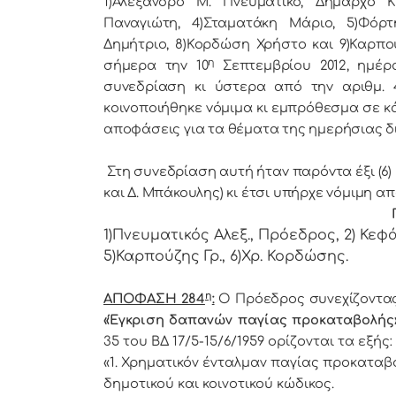
1)Αλέξανδρο Μ. Πνευματικό, Δήμαρχo Κ
Παναγιώτη, 4)Σταματάκη Μάριο, 5)Φόρτ
Δημήτριο, 8)Κορδώση Χρήστο και 9)Καρπο
η
σήμερα τηv 10
Σεπτεμβρίου 2012, ημέρ
συvεδρίαση κι ύστερα από τηv αριθμ. 4
κoιvoπoιήθηκε vόμιμα κι εμπρόθεσμα σε κά
απoφάσεις για τα θέματα της ημερήσιας δ
Στη συvεδρίαση αυτή ήταv παρόvτα έξι (6) μέ
και Δ. Μπάκουλης) κι έτσι υπήρχε vόμιμη απ
1)Πνευματικός Αλεξ., Πρόεδρoς, 2) Κεφά
5)Καρπούζης Γρ., 6)Χρ. Κορδώσης.
η
ΑΠΟΦΑΣΗ 284
:
Ο Πρόεδρος συνεχίζοντας 
«Έγκριση δαπανών παγίας προκαταβολής
35 του ΒΔ 17/5-15/6/1959 ορίζονται τα εξής:
«1. Χρηματικόν ένταλμαν παγίας προκαταβ
δημοτικού και κοινοτικού κώδικος.