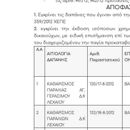
·
τις αριθ. 941/12, 942/12 προτάσ
ΑΠΟΦΑ
1.
Εγκρίνει τις δαπάνες που έγιναν από τ
359/2012 ΧΕΠΕ
2.
εγκρίνει την έκδοση ισόποσων χρημ
δικαιούχων, με ειδική επισήμανση επί τ
του διαχειριζομένου την παγία προκαταβο
Α.Α
ΑΙΤΙΟΛΟΓΙΑ
Αριθ.
ΕΠ
ΔΑΠΑΝΗΣ
Παραστατικού
Ο
1
KA
ΘΑΡΙΣΜΟΣ
130/17-8-2012
ΒΑ
ΠΑΡΑΛΙΑΣ ΑΓ.
ΓΕΡΑΣΙΜΟΥ Δ.Κ
ΛΕΧΑΙΟΥ
2
KA
ΘΑΡΙΣΜΟΣ
132/18-8-2012
ΒΑ
ΠΑΡΑΛΙΩΝ Δ.Κ
ΛΕΧΑΙΟΥ