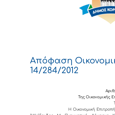
Απόφαση Οικονομι
14/284/2012
Αριθ
Της Οικονομικής Ε
Η Οικονομική Επιτρoπή τoυ Δ