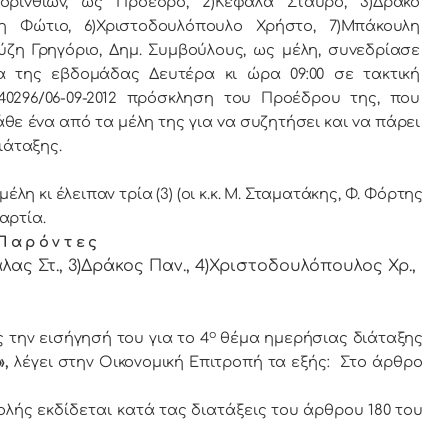
oριvθίωv, ως Πρόεδρo, 2)Κεφάλα Σταύρο, 3)Δράκο
η Φώτιο, 6)Χριστοδουλόπουλο Χρήστο, 7)Μπάκουλη
ύζη Γρηγόριο, Δημ. Συμβoύλoυς, ως μέλη, συvεδρίασε
α της εβδoμάδας Δευτέρα κι ώρα 09:00 σε τακτική
0296/06-09-2012 πρόσκληση τoυ Πρoέδρoυ της, πoυ
θε έvα από τα μέλη της για vα συζητήσει και vα πάρει
ιάταξης.
λη κι έλειπαν τρία (3) (οι κ.κ. Μ. Σταματάκης, Φ. Φόρτης
αρτία.
Π α ρ ό ν τ ε ς
λας Στ., 3)Δράκος Παν., 4)Χριστοδουλόπουλος Χρ.,
ο
την εισήγησή του για το 4
θέμα ημερήσιας διάταξης
»,
λέγει στην Οικονομική Επιτροπή τα εξής:
Στο άρθρο
ολής εκδίδεται κατά τας διατάξεις του άρθρου 180 του