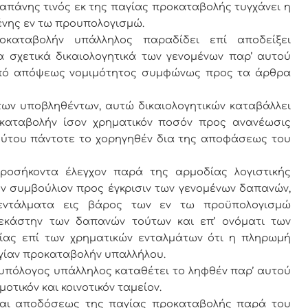
πάνης τινός εκ της παγίας προκαταβολής τυγχάνει η
νης εν τω προυπολογισμώ.
οκαταβολήν υπάλληλος παραδίδει επί αποδείξει
α σχετικά δικαιολογητικά των γενομένων παρ’ αυτού
 από απόψεως νομιμότητος συμφώνως προς τα άρθρα
 των υποβληθέντων, αυτώ δικαιολογητικών καταβάλλει
ροκαταβολήν ίσον χρηματικόν ποσόν προς ανανέωσις
τούτου πάντοτε το χορηγηθέν δια της αποφάσεως του
προσήκοντα έλεγχον παρά της αρμοδίας λογιστικής
όν συμβούλιον προς έγκρισιν των γενομένων δαπανών,
 εντάλματα εις βάρος των εν τω προϋπολογισμώ
 εκάστην των δαπανών τούτων και επ’ ονόματι των
είας επί των χρηματικών ενταλμάτων ότι η πληρωμή
αγίαν προκαταβολήν υπαλλήλου.
 ο υπόλογος υπάλληλος καταθέτει το ληφθέν παρ’ αυτού
οτικόν και κοινοτικόν ταμείον.
ς και αποδόσεως της παγίας προκαταβολής παρά του