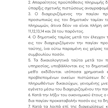
2. Απαραίτητος προϋπόθεσις πληρωμής δα
ύπαρξις σχετικής πιστώσεως αναγραφομέ
3. Ο διαχειριζόμενος την παγίαν πρ
προσωπικώς εις τον δημοτικόν ταμίαν τ
πληρωμών, άτινα δέον να είναι πλήρη
11,12,13,14 και 26 του παρόντος.
4. Ο δημοτικός ταμίας μετά τον έλεγχον
εις τον διαχειριζόμενον την παγίαν π
ταύτης, ίνα ούτω παραμένη εις χείρας 
συμβουλίου ποσόν.
5. Τα δικαιολογητικά ταύτα μετά τον 
υπηρεσίας, υποβάλλονται εις το δημοτικ
μεθ’ο εκδίδονται ισόποσα χρηματικά
προβλεπομένων οικείων πιστώσεων δι’
πληρωθέντων δικαιούχων, γενομένης μν
εγένετο μέσω του διαχειριζομένου την π
6. Κατά την λήξιν του οικονομικού έτους
δια παγίαν προκαταβολήν ποσόν εις το δημ
7. Κατά τα λοιπά επί της διαχειρίσεω