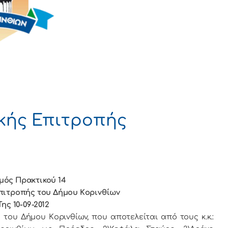
κής Επιτροπής
μός Πρακτικού 14
πιτρoπής τoυ Δήμoυ Κoριvθίωv
Της 10-09-2012
ήμoυ Κoριvθίωv, πoυ απoτελείται από τoυς κ.κ.: