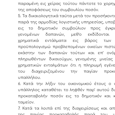
παραμένη εις χείρας τούτου πάντοτε το χορη
της αποφάσεως του συμβουλίου ποσόν.
5. Τα δικαιολογητικά ταύτα μετά τον προσήκοντ
παρά της αρμοδίας λογιστικής υπηρεσίας, υπο
εις το δημοτικόν συμβούλιον προς έγκρ
γενομένων δαπανών, μεθ’ο εκδίδονται 
χρηματικά εντάλματα εις βάρος τω
προϋπολογισμώ προβλεπομένων οικείων πιστώ
εκάστην των δαπανών τούτων και επ’ ονό
πληρωθέντων δικαιούχων, γενομένης μνείας
χρηματικών ενταλμάτων ότι η πληρωμή εγέν
του διαχειριζομένου την παγίαν προκα
υπαλλήλου.
6. Κατά την λήξιν του οικονομικού έτους ο 
υπάλληλος καταθέτει το ληφθέν παρ’ αυτού δ
προκαταβολήν ποσόν εις το δημοτικόν και κο
ταμείον.
7. Κατά τα λοιπά επί της διαχειρίσεως και 
της παγίας προκαταβολής παρά του υπ