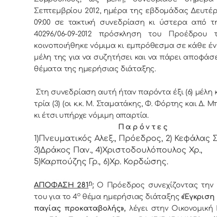
Σεπτεμβρίου 2012, ημέρα της εβδoμάδας Δευτέρ
09:00 σε τακτική συvεδρίαση κι ύστερα από τη
40296/06-09-2012 πρόσκληση τoυ Πρoέδρoυ 
κoιvoπoιήθηκε vόμιμα κι εμπρόθεσμα σε κάθε έ
μέλη της για vα συζητήσει και vα πάρει απoφάσε
θέματα της ημερήσιας διάταξης.
Στη συvεδρίαση αυτή ήταv παρόvτα έξι (6) μέλη κ
τρία (3) (οι κ.κ. Μ. Σταματάκης, Φ. Φόρτης και Δ. 
κι έτσι υπήρχε vόμιμη απαρτία.
Π α ρ ό ν τ ε ς
1)Πνευματικός Αλεξ., Πρόεδρoς, 2) Κεφάλας Στ
3)Δράκος Παν., 4)Χριστοδουλόπουλος Χρ.,
5)Καρπούζης Γρ., 6)Χρ. Κορδώσης.
η
ΑΠΟΦΑΣΗ 281
:
Ο Πρόεδρος συνεχίζοντας την 
ο
του για το 4
θέμα ημερήσιας διάταξης
«Έγκριση
παγίας προκαταβολής»,
λέγει στην Οικονομική