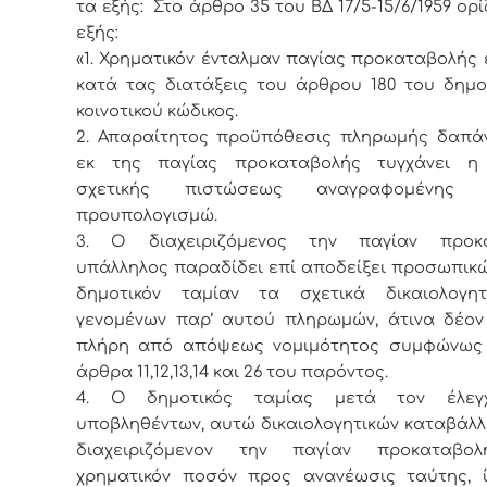
τα εξής:
Στο άρθρο 35 του ΒΔ 17/5-15/6/1959 ορί
εξής:
«1. Χρηματικόν ένταλμαν παγίας προκαταβολής 
κατά τας διατάξεις του άρθρου 180 του δημο
κοινοτικού κώδικος.
2. Απαραίτητος προϋπόθεσις πληρωμής δαπάν
εκ της παγίας προκαταβολής τυγχάνει η
σχετικής πιστώσεως αναγραφομένη
προυπολογισμώ.
3. Ο διαχειριζόμενος την παγίαν προκ
υπάλληλος παραδίδει επί αποδείξει προσωπικώ
δημοτικόν ταμίαν τα σχετικά δικαιολογη
γενομένων παρ’ αυτού πληρωμών, άτινα δέον 
πλήρη από απόψεως νομιμότητος συμφώνως
άρθρα 11,12,13,14 και 26 του παρόντος.
4. Ο δημοτικός ταμίας μετά τον έλεγ
υποβληθέντων, αυτώ δικαιολογητικών καταβάλλε
διαχειριζόμενον την παγίαν προκαταβο
χρηματικόν ποσόν προς ανανέωσις ταύτης, 