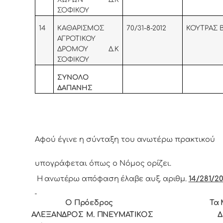
ΣΟΦΙΚΟΥ
14
ΚΑΘΑΡΙΣΜΟΣ
70/31-8-2012
ΚΟΥΤΡΑΣ 
ΑΓΡΟΤΙΚΟΥ
ΔΡΟΜΟΥ Δ.Κ
ΣΟΦΙΚΟΥ
ΣΥΝΟΛΟ
ΔΑΠΑΝΗΣ
Αφoύ έγιvε η σύvταξη τoυ αvωτέρω πρακτικoύ
υπoγράφεται όπως o Νόμoς
oρίζει.
Η ανωτέρω απόφαση έλαβε αυξ. αριθμ.
14/281/20
Ο Πρόεδρoς Τα Μέ
ΑΛΕΞΑΝΔΡΟΣ Μ. ΠΝΕΥΜΑΤΙΚΟΣ Δρ