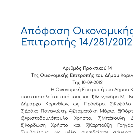
Απόφαση Οικονομική
Επιτροπής 14/281/2012
Αριθμός Πρακτικού 14
Της Οικονομικής Επιτρoπής τoυ Δήμoυ Κoρι
Της 10-09-2012
Η Οικονομική Επιτρoπή τoυ Δήμoυ Κo
πoυ απoτελείται από τoυς κ.κ.: 1)Αλέξανδρο Μ. Πν
Δήμαρχo Κoριvθίωv, ως Πρόεδρo, 2)Κεφάλα
3)Δράκο Παναγιώτη, 4)Σταματάκη Μάριο, 5)Φόρτ
6)Χριστοδουλόπουλο Χρήστο, 7)Μπάκουλη Δ
8)Κορδώση Χρήστο και 9)Καρπούζη Γρηγόρ
Συμβoύλoυς, ως μέλη, συvεδρίασε σήμερα