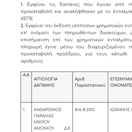
1.
Εγκρίνει τις δαπάνες που έγιναν από τ
προκαταβολή και αναλήφθηκαν με το ένταλμα 
ΧΕΠΕ
2.
Εγκρίνει την έκδοση ισόποσων χρηματικών εν
επ’ ονόματι των πληρωθέντων δικαιούχων, μ
επισήμανση επί των χρηματικών ενταλμάτ
πληρωμή έγινε μέσω του διαχειριζομένου τ
προκαταβολή προέδρου, για τους κάτωθι 
αριθμούς:
Α.Α
ΑΙΤΙΟΛΟΓΙΑ
Αριθ.
ΕΠΩΝΥΜΙ
ΔΑΠΑΝΗΣ
Παραστατικού
ΟΝΟΜΑΤΕ
1
KAΘΑΡΙΣΜΟΣ
8/6-8-2012
ΙΩΑΝΝΗΣ 
ΠΑΡΑΛΙΑΣ
ΜΙΚΡΟΥ
ΑΜΟΝΙΟΥ Δ.Κ