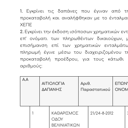
1.
Εγκρίνει τις δαπάνες που έγιναν από τ
προκαταβολή και αναλήφθηκαν με το ένταλμα 
ΧΕΠΕ
2.
Εγκρίνει την έκδοση ισόποσων χρηματικών εν
επ’ ονόματι των πληρωθέντων δικαιούχων, μ
επισήμανση επί των χρηματικών ενταλμάτ
πληρωμή έγινε μέσω του διαχειριζομένου τ
προκαταβολή προέδρου, για τους κάτωθι 
αριθμούς:
Α.Α
ΑΙΤΙΟΛΟΓΙΑ
Αριθ.
ΕΠΩΝ
ΔΑΠΑΝΗΣ
Παραστατικού
ΟΝΟΜ
1
KA
ΘΑΡΙΣΜΟΣ
21/24-8-2012
ΟΔΟΥ
ΒΕΛΙΝΙΑΤΙΚΩΝ