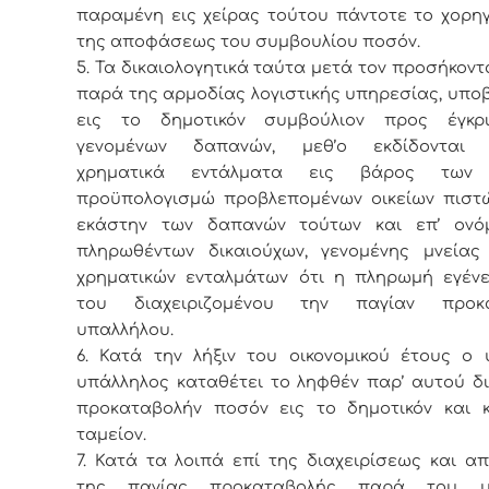
παραμένη εις χείρας τούτου πάντοτε το χορη
της αποφάσεως του συμβουλίου ποσόν.
5. Τα δικαιολογητικά ταύτα μετά τον προσήκοντ
παρά της αρμοδίας λογιστικής υπηρεσίας, υπο
εις το δημοτικόν συμβούλιον προς έγκρ
γενομένων δαπανών, μεθ’ο εκδίδονται 
χρηματικά εντάλματα εις βάρος τω
προϋπολογισμώ προβλεπομένων οικείων πιστώ
εκάστην των δαπανών τούτων και επ’ ονό
πληρωθέντων δικαιούχων, γενομένης μνείας
χρηματικών ενταλμάτων ότι η πληρωμή εγέν
του διαχειριζομένου την παγίαν προκα
υπαλλήλου.
6. Κατά την λήξιν του οικονομικού έτους ο 
υπάλληλος καταθέτει το ληφθέν παρ’ αυτού δ
προκαταβολήν ποσόν εις το δημοτικόν και κο
ταμείον.
7. Κατά τα λοιπά επί της διαχειρίσεως και 
της παγίας προκαταβολής παρά του υπ