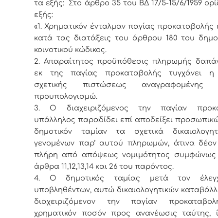
τα εξής:
Στο άρθρο 35 του ΒΔ 17/5-15/6/1959 ορί
εξής:
«1. Χρηματικόν ένταλμαν παγίας προκαταβολής 
κατά τας διατάξεις του άρθρου 180 του δημο
κοινοτικού κώδικος.
2. Απαραίτητος προϋπόθεσις πληρωμής δαπάν
εκ της παγίας προκαταβολής τυγχάνει η
σχετικής πιστώσεως αναγραφομένη
προυπολογισμώ.
3. Ο διαχειριζόμενος την παγίαν προκ
υπάλληλος παραδίδει επί αποδείξει προσωπικώ
δημοτικόν ταμίαν τα σχετικά δικαιολογη
γενομένων παρ’ αυτού πληρωμών, άτινα δέον 
πλήρη από απόψεως νομιμότητος συμφώνως
άρθρα 11,12,13,14 και 26 του παρόντος.
4. Ο δημοτικός ταμίας μετά τον έλεγ
υποβληθέντων, αυτώ δικαιολογητικών καταβάλλε
διαχειριζόμενον την παγίαν προκαταβο
χρηματικόν ποσόν προς ανανέωσις ταύτης, 