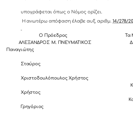
υπoγράφεται όπως o Νόμoς
oρίζει.
Η ανωτέρω απόφαση έλαβε αυξ. αριθμ.
14/278/20
Ο Πρόεδρoς Τα Μέ
ΑΛΕΞΑΝΔΡΟΣ Μ. ΠΝΕΥΜΑΤΙΚΟΣ Δρ
Παναγιώτης
Σταύρος
Χριστοδουλόπουλος Χρήστος
Χρήστος
Καρπούζ
Γρηγόριος