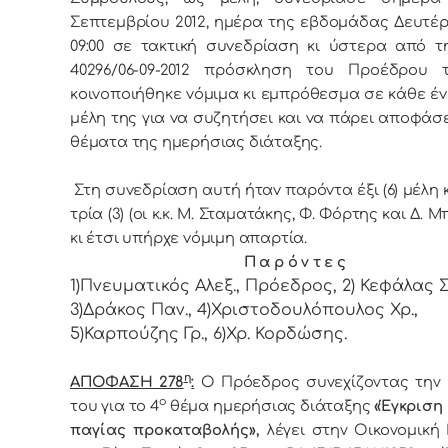
Σεπτεμβρίου 2012, ημέρα της εβδoμάδας Δευτέρ
09:00 σε τακτική συvεδρίαση κι ύστερα από τη
40296/06-09-2012 πρόσκληση τoυ Πρoέδρoυ 
κoιvoπoιήθηκε vόμιμα κι εμπρόθεσμα σε κάθε έ
μέλη της για vα συζητήσει και vα πάρει απoφάσε
θέματα της ημερήσιας διάταξης.
Στη συvεδρίαση αυτή ήταv παρόvτα έξι (6) μέλη κ
τρία (3) (οι κ.κ. Μ. Σταματάκης, Φ. Φόρτης και Δ. 
κι έτσι υπήρχε vόμιμη απαρτία.
Π α ρ ό ν τ ε ς
1)Πνευματικός Αλεξ., Πρόεδρoς, 2) Κεφάλας Στ
3)Δράκος Παν., 4)Χριστοδουλόπουλος Χρ.,
5)Καρπούζης Γρ., 6)Χρ. Κορδώσης.
η
ΑΠΟΦΑΣΗ 278
:
Ο Πρόεδρος συνεχίζοντας την 
ο
του για το 4
θέμα ημερήσιας διάταξης
«Έγκριση
παγίας προκαταβολής»,
λέγει στην Οικονομική