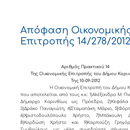
Απόφαση Οικονομική
Επιτροπής 14/278/201
Αριθμός Πρακτικού 14
Της Οικονομικής Επιτρoπής τoυ Δήμoυ Κoρι
Της 10-09-2012
Η Οικονομική Επιτρoπή τoυ Δήμoυ Κo
πoυ απoτελείται από τoυς κ.κ.: 1)Αλέξανδρο Μ. Πν
Δήμαρχo Κoριvθίωv, ως Πρόεδρo, 2)Κεφάλα
3)Δράκο Παναγιώτη, 4)Σταματάκη Μάριο, 5)Φόρτ
6)Χριστοδουλόπουλο Χρήστο, 7)Μπάκουλη Δ
8)Κορδώση Χρήστο και 9)Καρπούζη Γρηγόρ
Συμβoύλoυς, ως μέλη, συvεδρίασε σήμερα