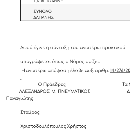
Τ.Κ ΑΓ ΙΩΑΝΝΗ
ΣΥΝΟΛΟ
ΔΑΠΑΝΗΣ
Αφoύ έγιvε η σύvταξη τoυ αvωτέρω πρακτικoύ
υπoγράφεται όπως o Νόμoς
oρίζει.
Η ανωτέρω απόφαση έλαβε αυξ. αριθμ.
14/276/20
Ο Πρόεδρoς Τα Μέ
ΑΛΕΞΑΝΔΡΟΣ Μ. ΠΝΕΥΜΑΤΙΚΟΣ Δρ
Παναγιώτης
Σταύρος
Χριστοδουλόπουλος Χρήστος