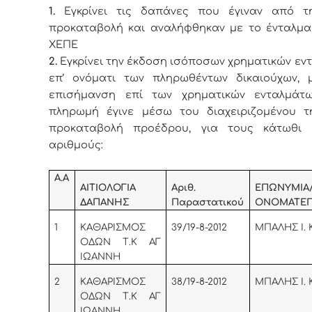
1.
Εγκρίνει τις δαπάνες που έγιναν από τ
προκαταβολή και αναλήφθηκαν με το ένταλμα 
ΧΕΠΕ
2.
Εγκρίνει την έκδοση ισόποσων χρηματικών εν
επ’ ονόματι των πληρωθέντων δικαιούχων, μ
επισήμανση επί των χρηματικών ενταλμάτ
πληρωμή έγινε μέσω του διαχειριζομένου τ
προκαταβολή προέδρου, για τους κάτωθι 
αριθμούς:
Α.Α
ΑΙΤΙΟΛΟΓΙΑ
Αριθ.
ΕΠΩΝΥΜΙΑ
ΔΑΠΑΝΗΣ
Παραστατικού
ΟΝΟΜΑΤΕΠ
1
KA
ΘΑΡΙΣΜΟΣ
39/19-8-2012
ΜΠΑΛΗΣ Ι.
ΟΔΩΝ Τ.Κ ΑΓ
ΙΩΑΝΝΗ
2
KA
ΘΑΡΙΣΜΟΣ
38/19-8-2012
ΜΠΑΛΗΣ Ι.
ΟΔΩΝ Τ.Κ ΑΓ
ΙΩΑΝΝΗ