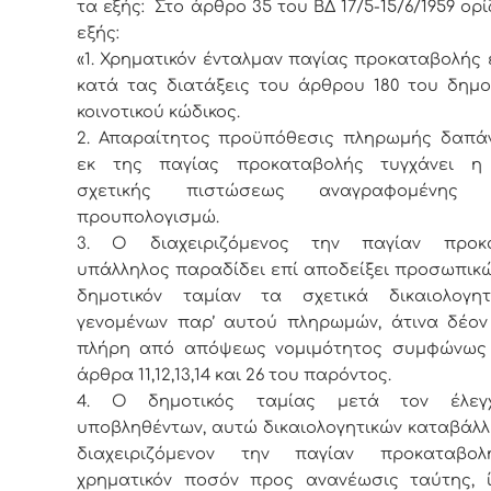
τα εξής:
Στο άρθρο 35 του ΒΔ 17/5-15/6/1959 ορί
εξής:
«1. Χρηματικόν ένταλμαν παγίας προκαταβολής 
κατά τας διατάξεις του άρθρου 180 του δημο
κοινοτικού κώδικος.
2. Απαραίτητος προϋπόθεσις πληρωμής δαπάν
εκ της παγίας προκαταβολής τυγχάνει η
σχετικής πιστώσεως αναγραφομένη
προυπολογισμώ.
3. Ο διαχειριζόμενος την παγίαν προκ
υπάλληλος παραδίδει επί αποδείξει προσωπικώ
δημοτικόν ταμίαν τα σχετικά δικαιολογη
γενομένων παρ’ αυτού πληρωμών, άτινα δέον 
πλήρη από απόψεως νομιμότητος συμφώνως
άρθρα 11,12,13,14 και 26 του παρόντος.
4. Ο δημοτικός ταμίας μετά τον έλεγ
υποβληθέντων, αυτώ δικαιολογητικών καταβάλλε
διαχειριζόμενον την παγίαν προκαταβο
χρηματικόν ποσόν προς ανανέωσις ταύτης, 