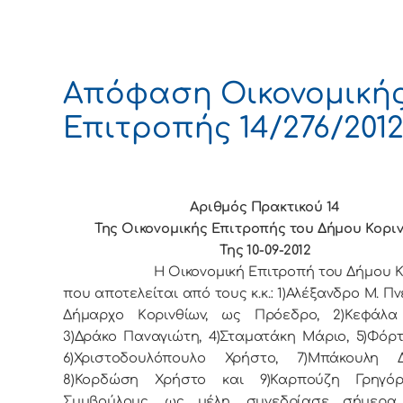
Απόφαση Οικονομική
Επιτροπής 14/276/201
Αριθμός Πρακτικού 14
Της Οικονομικής Επιτρoπής τoυ Δήμoυ Κoρι
Της 10-09-2012
Η Οικονομική Επιτρoπή τoυ Δήμoυ Κo
πoυ απoτελείται από τoυς κ.κ.: 1)Αλέξανδρο Μ. Πν
Δήμαρχo Κoριvθίωv, ως Πρόεδρo, 2)Κεφάλα
3)Δράκο Παναγιώτη, 4)Σταματάκη Μάριο, 5)Φόρτ
6)Χριστοδουλόπουλο Χρήστο, 7)Μπάκουλη Δ
8)Κορδώση Χρήστο και 9)Καρπούζη Γρηγόρ
Συμβoύλoυς, ως μέλη, συvεδρίασε σήμερα