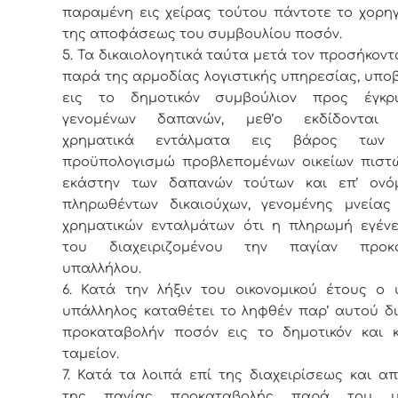
παραμένη εις χείρας τούτου πάντοτε το χορη
της αποφάσεως του συμβουλίου ποσόν.
5. Τα δικαιολογητικά ταύτα μετά τον προσήκοντ
παρά της αρμοδίας λογιστικής υπηρεσίας, υπο
εις το δημοτικόν συμβούλιον προς έγκρ
γενομένων δαπανών, μεθ’ο εκδίδονται 
χρηματικά εντάλματα εις βάρος τω
προϋπολογισμώ προβλεπομένων οικείων πιστώ
εκάστην των δαπανών τούτων και επ’ ονό
πληρωθέντων δικαιούχων, γενομένης μνείας
χρηματικών ενταλμάτων ότι η πληρωμή εγέν
του διαχειριζομένου την παγίαν προκα
υπαλλήλου.
6. Κατά την λήξιν του οικονομικού έτους ο 
υπάλληλος καταθέτει το ληφθέν παρ’ αυτού δ
προκαταβολήν ποσόν εις το δημοτικόν και κο
ταμείον.
7. Κατά τα λοιπά επί της διαχειρίσεως και 
της παγίας προκαταβολής παρά του υπ