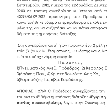
Σεπτεμβρίου 2012, ημέρα της εβδoμάδας Δευτέρ
09:00 σε τακτική συvεδρίαση κι ύστερα από τη
40296/06-09-2012 πρόσκληση τoυ Πρoέδρoυ 
κoιvoπoιήθηκε vόμιμα κι εμπρόθεσμα σε κάθε έ
μέλη της για vα συζητήσει και vα πάρει απoφάσε
θέματα της ημερήσιας διάταξης.
Στη συvεδρίαση αυτή ήταv παρόvτα έξι (6) μέλη κ
τρία (3) (οι κ.κ. Μ. Σταματάκης, Φ. Φόρτης και Δ. 
κι έτσι υπήρχε vόμιμη απαρτία.
Π α ρ ό ν τ ε ς
1)Πνευματικός Αλεξ., Πρόεδρoς, 2) Κεφάλας Στ
3)Δράκος Παν., 4)Χριστοδουλόπουλος Χρ.,
5)Καρπούζης Γρ., 6)Χρ. Κορδώσης.
η
ΑΠΟΦΑΣΗ 276
:
Ο Πρόεδρος συνεχίζοντας την 
ο
του για το 4
θέμα ημερήσιας διάταξης
«Έγκριση
παγίας προκαταβολής»,
λέγει στην Οικονομική