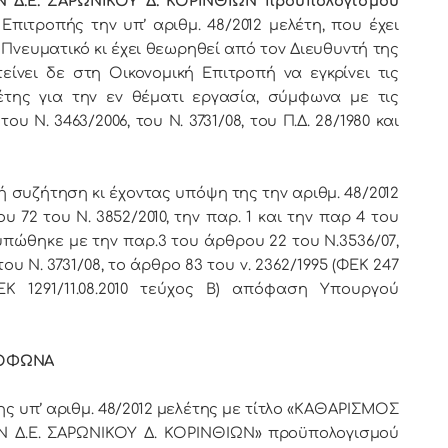
Δ.Ε. ΣΑΡΩΝΙΚΟΥ Δ. ΚΟΡΙΝΘΙΩΝ προϋπολογισμού
Επιτροπής την υπ’ αριθμ. 48/2012 μελέτη, που έχει
 Πνευματικό κι έχει θεωρηθεί από τον Διευθυντή της
τείνει δε στη Οικονομική Επιτροπή να εγκρίνει τις
της για την εν θέματι εργασία, σύμφωνα με τις
ου Ν. 3463/2006, του Ν. 3731/08, του Π.Δ. 28/1980 και
 συζήτηση κι έχοντας υπόψη της την αριθμ. 48/2012
υ 72 του Ν. 3852/2010,
την παρ. 1 και την παρ 4 του
υπώθηκε με την παρ.3 του άρθρου 22 του Ν.3536/07
,
ου Ν. 3731/08
,
το άρθρο 83 του ν. 2362/1995 (ΦΕΚ 247
(ΦΕΚ 1291/11.08.2010 τεύχος Β) απόφαση Υπουργού
ΜΟΦΩΝΑ
ς υπ’ αριθμ. 48/2012 μελέτης με τίτλο «
ΚΑΘΑΡΙΣΜΟΣ
 Δ.Ε. ΣΑΡΩΝΙΚΟΥ Δ. ΚΟΡΙΝΘΙΩΝ
» προϋπολογισμού