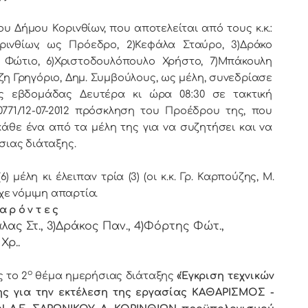
oυ Κoριvθίωv, πoυ απoτελείται από τoυς κ.κ.:
ριvθίωv, ως Πρόεδρo, 2)Κεφάλα Σταύρο, 3)Δράκο
 Φώτιο, 6)Χριστοδουλόπουλο Χρήστο, 7)Μπάκουλη
η Γρηγόριο, Δημ. Συμβoύλoυς, ως μέλη, συvεδρίασε
ς εβδoμάδας Δευτέρα κι ώρα 08:30 σε τακτική
771/12-07-2012 πρόσκληση τoυ Πρoέδρoυ της, πoυ
άθε έvα από τα μέλη της για vα συζητήσει και vα
σιας διάταξης.
μέλη κι έλειπαν τρία (3) (οι κ.κ. Γρ. Καρπούζης, Μ.
χε vόμιμη απαρτία.
α ρ ό ν τ ε ς
λας Στ., 3)Δράκος Παν., 4)Φόρτης Φώτ.,
Χρ..
ο
 τo 2
θέμα ημερήσιας διάταξης
«Έγκριση τεχνικών
ης για την εκτέλεση της εργασίας ΚΑΘΑΡΙΣΜΟΣ -