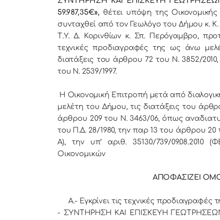
ΣΥΝΤΗΡΗΣΗ ΚΑΙ ΕΠΙΣΚΕΥΗ ΓΕΩΤΡΗΣΕΩΝ 
59.987,35€»,
θέτει υπόψη της Οικονομικής 
συνταχθεί από τον Γεωλόγο του Δήμου κ. Κ.
Τ.Υ. Δ. Κορινθίων κ. Σπ. Περόγαμβρο, προ
τεχνικές προδιαγραφές της ως άνω μελέ
διατάξεις του άρθρου 72 του Ν. 3852/2010, τ
του Ν. 2539/1997.
Η Οικονομική Επιτροπή μετά από διαλογική
μελέτη του Δήμου, τις διατάξεις
του άρθρο
άρθρου 209 του Ν. 3463/06, όπως αναδιατ
του Π.Δ. 28/1980,
την παρ 13 του άρθρου 20 τ
Α)
,
την υπ’ αριθ. 35130/739/09.08.2010 
Οικονομικών
ΑΠΟΦΑΣΙΖΕΙ Ο
Α.-
Εγκρίνει τις τεχνικές προδιαγραφές τη
- ΣΥΝΤΗΡΗΣΗ ΚΑΙ ΕΠΙΣΚΕΥΗ ΓΕΩΤΡΗΣΕΩΝ