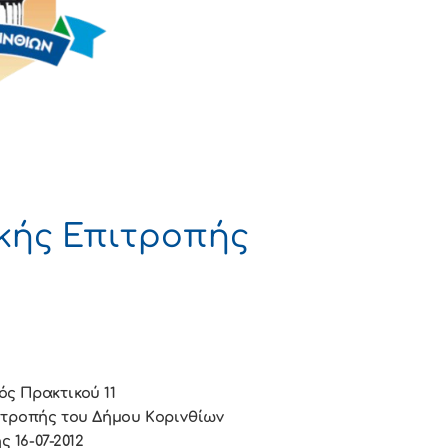
κής Επιτροπής
ός Πρακτικού 11
ιτρoπής τoυ Δήμoυ Κoριvθίωv
ς 16-07-2012