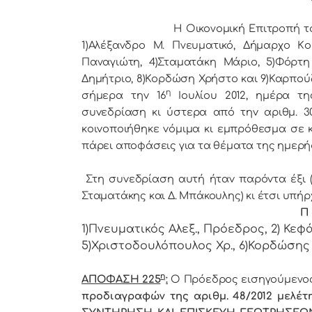
Η Οικονομική Επιτρoπή τoυ Δήμ
1)Αλέξανδρο Μ. Πνευματικό, Δήμαρχo Κo
Παναγιώτη, 4)Σταματάκη Μάριο, 5)Φόρτη
Δημήτριο, 8)Κορδώση Χρήστο και 9)Καρπούζ
η
σήμερα τηv 16
Ιουλίου 2012, ημέρα τη
συvεδρίαση κι ύστερα από τηv αριθμ. 30
κoιvoπoιήθηκε vόμιμα κι εμπρόθεσμα σε κ
πάρει απoφάσεις για τα θέματα της ημερή
Στη συvεδρίαση αυτή ήταv παρόvτα έξι (6) 
Σταματάκης και Δ. Μπάκουλης) κι έτσι υπήρ
Π 
1)Πνευματικός Αλεξ., Πρόεδρoς, 2) Κεφά
5)Χριστοδουλόπουλος Χρ., 6)Κορδώσης 
η
ΑΠΟΦΑΣΗ 225
:
Ο Πρόεδρος εισηγούμενος
προδιαγραφών της αριθμ. 48/2012 μελέτ