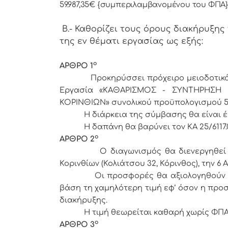
59.987,35€ {συμπεριλαμβανομένου του ΦΠΑ}
Β.- Καθορίζει τους όρους διακήρυξης
της εν θέματι εργασίας ως εξής:
ο
ΑΡΘΡΟ 1
Προκηρύσσει πρόχειρο μειοδοτικό δι
Εργασία «
ΚΑΘΑΡΙΣΜΟΣ - ΣΥΝΤΗΡΗΣΗ Κ
ΚΟΡΙΝΘΙΩΝ»
συνολικού προϋπολογισμού 5
Η διάρκεια της σύμβασης θα είναι 
Η δαπάνη θα βαρύνει τον ΚΑ 25/6117.0
ο
ΑΡΘΡΟ 2
Ο διαγωνισμός θα διενεργηθεί ενώπ
Κορινθίων (Κολιάτσου 32, Κόρινθος), την 6
Οι προσφορές θα αξιολογηθούν από τ
βάση τη χαμηλότερη τιμή εφ’ όσον η προ
διακήρυξης.
Η τιμή θεωρείται καθαρή χωρίς ΦΠΑ
ο
ΑΡΘΡΟ 3