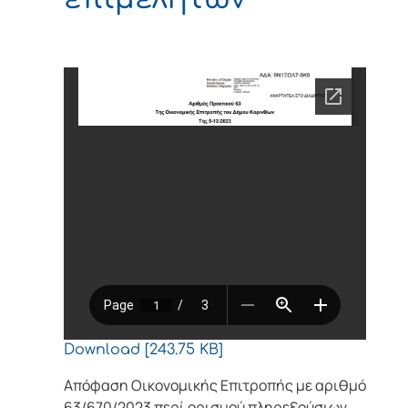
Download [243.75 KB]
Απόφαση Οικονομικής Επιτροπής με αριθμό
63/670/2023 περί ορισμού πληρεξούσιων