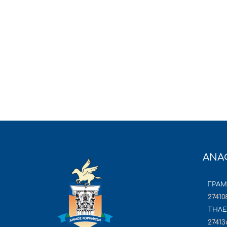
ΑΝΑ
ΓΡΑ
27410
ΤΗΛΕ
27413