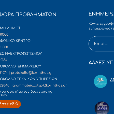
ΕΝΗΜΕΡΩ
ΦΟΡΑ ΠΡΟΒΛΗΜΑΤΩΝ
Κάντε εγγραφή
ΜΜΗ ΔΗΜΟΤΗ
ενημερώνεστε
80000
ΦΩΝΙΚΟ ΚΕΝΤΡΟ
61000
ΕΣ ΗΛΕΚΤΡΟΦΩΤΙΣΜΟΥ
20134
ΑΛΛΕΣ ΥΠ
ΟΚΟΛΛΟ ΔΗΜΑΡΧΕΙΟΥ
61074 | protokollo@korinthos.gr
ΟΚΟΛΛΟ ΤΕΧΝΙΚΩΝ ΥΠΗΡΕΣΙΩΝ
Δ
62840 | grammateia_dtyp@korinthos.gr
του συστήματος διαχείρισης
άτων
ήστε εδώ