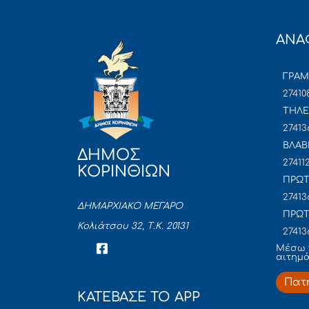
ΑΝΑ
ΓΡΑ
27410
ΤΗΛΕ
27413
ΒΛΑΒ
ΔΗΜΟΣ
27411
ΚΟΡΙΝΘΙΩΝ
ΠΡΩΤ
27413
ΔΗΜΑΡΧΙΑΚΟ ΜΕΓΑΡΟ
ΠΡΩΤ
Κολιάτσου 32, Τ.Κ. 20131
27413
Mέσω 
αιτημ
Πατ
ΚΑΤΕΒΑΣΕ ΤΟ APP