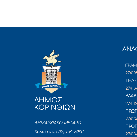
ΑΝΑ
ΓΡΑ
27410
ΤΗΛΕ
27413
ΒΛΑΒ
ΔΗΜΟΣ
27411
ΚΟΡΙΝΘΙΩΝ
ΠΡΩΤ
27413
ΔΗΜΑΡΧΙΑΚΟ ΜΕΓΑΡΟ
ΠΡΩΤ
Κολιάτσου 32, Τ.Κ. 20131
27413