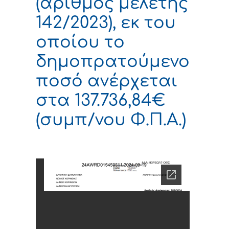
(αριθμός μελέτης
142/2023), εκ του
οποίου το
δημοπρατούμενο
ποσό ανέρχεται
στα 137.736,84€
(συμπ/νου Φ.Π.Α.)