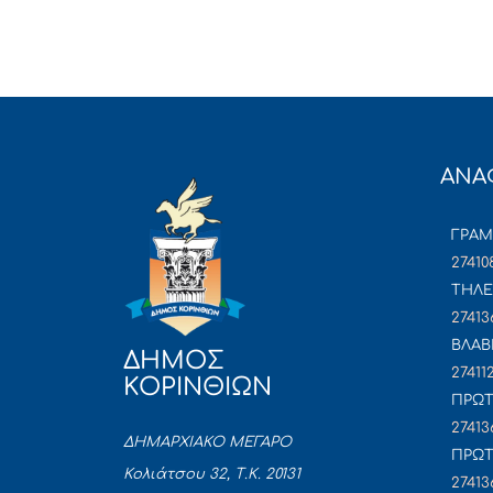
ΑΝΑ
ΓΡΑ
27410
ΤΗΛΕ
27413
ΒΛΑΒ
ΔΗΜΟΣ
27411
ΚΟΡΙΝΘΙΩΝ
ΠΡΩΤ
27413
ΔΗΜΑΡΧΙΑΚΟ ΜΕΓΑΡΟ
ΠΡΩΤ
Κολιάτσου 32, Τ.Κ. 20131
27413