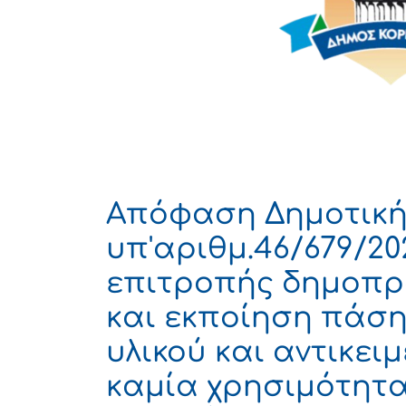
Απόφαση Δημοτική
υπ'αριθμ.46/679/2
επιτροπής δημοπρα
και εκποίηση πάσ
υλικού και αντικει
καμία χρησιμότητα