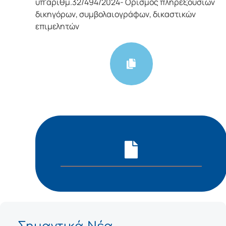
υπ'αριθμ.32/494/2024- Ορισμός πληρεξούσιων
δικηγόρων, συμβολαιογράφων, δικαστικών
επιμελητών