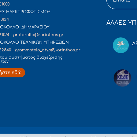
61000
ΕΣ ΗΛΕΚΤΡΟΦΩΤΙΣΜΟΥ
20134
ΑΛΛΕΣ ΥΠ
ΟΚΟΛΛΟ ΔΗΜΑΡΧΕΙΟΥ
61074 | protokollo@korinthos.gr
ΟΚΟΛΛΟ ΤΕΧΝΙΚΩΝ ΥΠΗΡΕΣΙΩΝ
Δ
62840 | grammateia_dtyp@korinthos.gr
του συστήματος διαχείρισης
άτων
ήστε εδώ