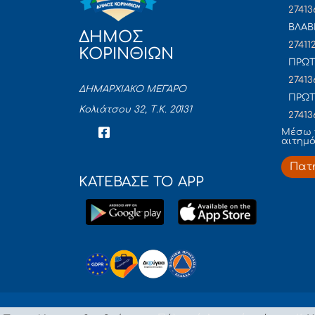
27413
ΒΛΑΒ
ΔΗΜΟΣ
27411
ΚΟΡΙΝΘΙΩΝ
ΠΡΩΤ
27413
ΔΗΜΑΡΧΙΑΚΟ ΜΕΓΑΡΟ
ΠΡΩΤ
Κολιάτσου 32, Τ.Κ. 20131
27413
Mέσω 
αιτημ
Πατ
ΚΑΤΕΒΑΣΕ ΤΟ APP