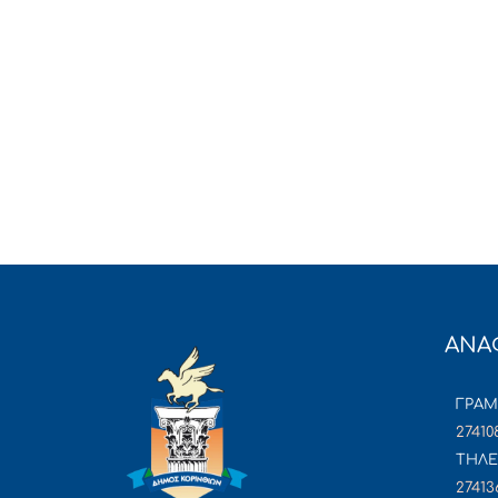
ΑΝΑ
ΓΡΑ
27410
ΤΗΛΕ
27413