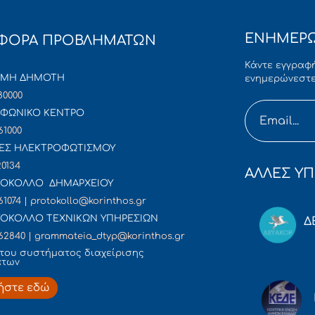
ΕΝΗΜΕΡΩ
ΦΟΡΑ ΠΡΟΒΛΗΜΑΤΩΝ
Κάντε εγγραφή
ΜΜΗ ΔΗΜΟΤΗ
ενημερώνεστε
80000
ΦΩΝΙΚΟ ΚΕΝΤΡΟ
61000
ΕΣ ΗΛΕΚΤΡΟΦΩΤΙΣΜΟΥ
20134
ΑΛΛΕΣ ΥΠ
ΟΚΟΛΛΟ ΔΗΜΑΡΧΕΙΟΥ
61074 | protokollo@korinthos.gr
ΟΚΟΛΛΟ ΤΕΧΝΙΚΩΝ ΥΠΗΡΕΣΙΩΝ
Δ
62840 | grammateia_dtyp@korinthos.gr
του συστήματος διαχείρισης
άτων
ήστε εδώ