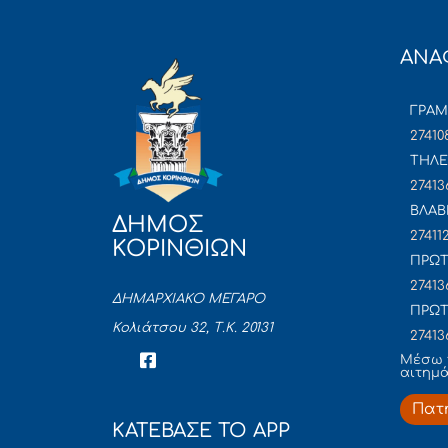
ΑΝΑ
ΓΡΑ
27410
ΤΗΛΕ
27413
ΒΛΑΒ
ΔΗΜΟΣ
27411
ΚΟΡΙΝΘΙΩΝ
ΠΡΩΤ
27413
ΔΗΜΑΡΧΙΑΚΟ ΜΕΓΑΡΟ
ΠΡΩΤ
Κολιάτσου 32, Τ.Κ. 20131
27413
Mέσω 
αιτημ
Πατ
ΚΑΤΕΒΑΣΕ ΤΟ APP