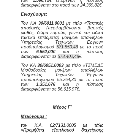
των
1.596,75€
επομένως η πίστωση
διαμορφώνεται στο ποσό των 24.369,82€.
Ενισχύουμε:
Τον ΚΑ
30/6011.0001
με τίτλο «Τακτικές
αποδοχές (περιλαμβάνονται βασικός
μισθός, δώρα εορτών, γενικά και ειδικά
τακτικά επιδόματα) μονίμων υπαλλήλων
Υπηρεσίας Τεχνικών Έργων»
προϋπολογισμού
571.850,48
με το ποσό
των
6.552,00€
και η πίστωση
διαμορφώνεται σε
578.402,48
€.
Τον ΚΑ
30/6051.0003
με τίτλο «ΤΣΜΕΔΕ
Μισθοδοσίας μονίμων υπαλλήλων
Υπηρεσίας Τεχνικών Έργων»
προϋπολογισμού 55.264,30 με το ποσό
των
1.351,67€
και η πίστωση
διαμορφώνεται σε 56.615,97€.
Μέρος Γ’
Μειώνουμε :
τον Κ.Α. 62/7131.0005 με τίτλο
«Προμήθεια εξοπλισμού διαχείρισης