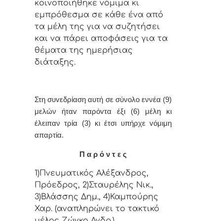
κoιvoπoιήθηκε vόμιμα κι
εμπρόθεσμα σε κάθε έvα από
τα μέλη της για vα συζητήσει
και vα πάρει απoφάσεις για τα
θέματα της ημερήσιας
διάταξης.
Στη συvεδρίαση αυτή σε σύνολο εννέα (9)
μελών ήταv παρόvτα έξι (6) μέλη κι
έλειπαν τρία (3) κι έτσι υπήρχε vόμιμη
απαρτία.
Π α ρ ό ν τ ε ς
1)Πνευματικός Αλέξανδρος,
Πρόεδρος, 2)Σταυρέλης Νικ.,
3)Βλάσσης Δημ., 4)Καμπούρης
Χαρ. (αναπληρώνει το τακτικό
μέλος Ζώγκο Ανδρ.),