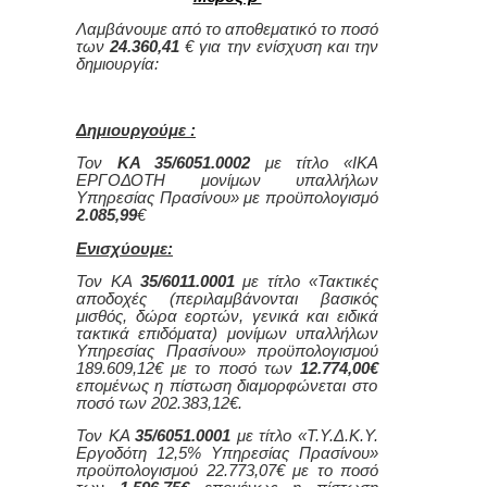
Λαμβάνουμε από το αποθεματικό το ποσό
των
24.360,41
€ για την ενίσχυση και την
δημιουργία:
Δημιουργούμε :
Τον
ΚΑ 35/6051.0002
με τίτλο «ΙΚΑ
ΕΡΓΟΔΟΤΗ μονίμων υπαλλήλων
Υπηρεσίας Πρασίνου» με προϋπολογισμό
2.085,99
€
Ενισχύουμε:
Τον ΚΑ
35/6011.0001
με τίτλο «Τακτικές
αποδοχές (περιλαμβάνονται βασικός
μισθός, δώρα εορτών, γενικά και ειδικά
τακτικά επιδόματα) μονίμων υπαλλήλων
Υπηρεσίας Πρασίνου» προϋπολογισμού
189.609,12€ με το ποσό των
12.774,00€
επομένως η πίστωση διαμορφώνεται στο
ποσό των 202.383,12€.
Τον ΚΑ
35/6051.0001
με τίτλο «Τ.Υ.Δ.Κ.Υ.
Εργοδότη 12,5% Υπηρεσίας Πρασίνου»
προϋπολογισμού 22.773,07€ με το ποσό