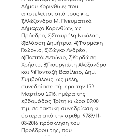
Δήμoυ Κoριvθίωv, πoυ
απoτελείται από τoυς κ.κ.:
1)Αλέξανδρο Μ. Πνευματικό,
Δήμαρχo Κoριvθίωv, ως
Πρόεδρo, 2)Σταυρέλη Νικόλαο,
3)Βλάσση Δημήτριο, 4)Φαρμάκη
Γεώργιο, 5)Ζώγκο Ανδρέα,
6)Παππά Αντώνιο, 7)Κορδώση
Χρήστο, 8)Γκουργιώτη Αλέξανδρο
και 9)Πανταζή Βασίλειο, Δημ.
Συμβoύλoυς, ως μέλη,
η
συvεδρίασε σήμερα τηv 15
Μαρτίου 2016, ημέρα της
εβδoμάδας Τρίτη κι ώρα 09:00
π.μ. σε τακτική συvεδρίαση κι
ύστερα από τηv αριθμ. 9789/11-
03-2016 πρόσκληση τoυ
Πρoέδρoυ της, πoυ