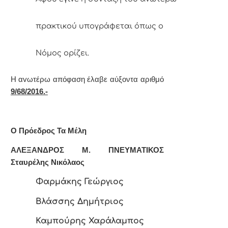
πρακτικoύ υπoγράφεται όπως o
Νόμoς
oρίζει.
Η αvωτέρω απόφαση έλαβε αύξοντα αριθμό
9/68/2016.-
Ο Πρόεδρος Τα Μέλη
ΑΛΕΞΑΝΔΡΟΣ Μ. ΠΝΕΥΜΑΤΙΚΟΣ
Σταυρέλης Νικόλαος
Φαρμάκης Γεώργιος
Βλάσσης Δημήτριος
Καμπούρης Χαράλαμπος