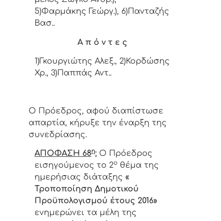
5)Φαρμάκης Γεώργ.), 6)Πανταζής
Βασ..
Α π ό ν τ ε ς
1)Γκουργιώτης Αλεξ., 2)Κορδώσης
Χρ., 3)Παππάς Αντ..
Ο Πρόεδρος, αφού διαπίστωσε
απαρτία, κήρυξε την έναρξη της
συνεδρίασης.
η
ΑΠΟΦΑΣΗ 68
:
Ο Πρόεδρος
ο
εισηγούμενος το 2
θέμα της
ημερήσιας διάταξης
«
Τροποποίηση Δημοτικού
Προϋπολογισμού έτους 2016»
ενημερώνει τα μέλη της