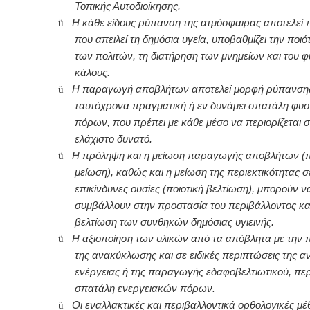
Τοπικής Αυτοδιοίκησης.
ü
Η κάθε είδους ρύπανση της ατμόσφαιρας αποτελεί
που απειλεί τη δημόσια υγεία, υποβαθμίζει την ποι
των πολιτών, τη διατήρηση των μνημείων και του φ
κάλους.
ü
Η παραγωγή αποβλήτων αποτελεί μορφή ρύπανσης
ταυτόχρονα πραγματική ή εν δυνάμει σπατάλη φυ
πόρων, που πρέπει με κάθε μέσο να περιορίζεται σ
ελάχιστο δυνατό.
ü
Η πρόληψη και η μείωση παραγωγής αποβλήτων (π
μείωση), καθώς και η μείωση της περιεκτικότητας σ
επικίνδυνες ουσίες (ποιοτική βελτίωση), μπορούν ν
συμβάλλουν στην προστασία του περιβάλλοντος κα
βελτίωση των συνθηκών δημόσιας υγιεινής.
ü
Η αξιοποίηση των υλικών από τα απόβλητα με την
της ανακύκλωσης και σε ειδικές περιπτώσεις της 
ενέργειας ή της παραγωγής εδαφοβελτιωτικού, περι
σπατάλη ενεργειακών πόρων.
ü
Οι εναλλακτικές και περιβαλλοντικά ορθολογικές μέ