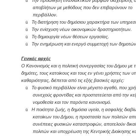
ü
Την προώθηση εναλλακτικών μορφών διαχείρισης 
αποβλήτων με μεθόδους που δεν επιβαρύνουν το
περιβάλλον.
ü
Τη διατήρηση του δημόσιου χαρακτήρα των υπηρεσ
ü
Την ενίσχυση νέων οικονομικών δραστηριοτήτων.
ü
Τη δημιουργία νέων θέσεων εργασίας.
ü
Την ενημέρωση και ενεργό συμμετοχή των δημοτών
Γενικές αρχές
Ο Κανονισμός και η πολιτική συνεργασίας του Δήμου με 
δημότες, τους κατοίκους και τους εν γένει χρήστες των 
καθαριότητας, διέπεται από τις εξής βασικές αρχές:
ü
Το φυσικό περιβάλλον είναι μέγιστο αγαθό, που χρή
συνεχούς φροντίδας και προστατεύεται από την κε
νομοθεσία και τον παρόντα κανονισμό.
ü
Η ποιότητα ζωής, η δημόσια υγεία, η ασφαλής διαβ
κατοίκων του Δήμου, η προστασία των πολιτών από
συνέπειες φυσικών καταστροφών, αποτελούν δικα
πολιτών και υποχρέωση της Κεντρικής Διοίκησης κα