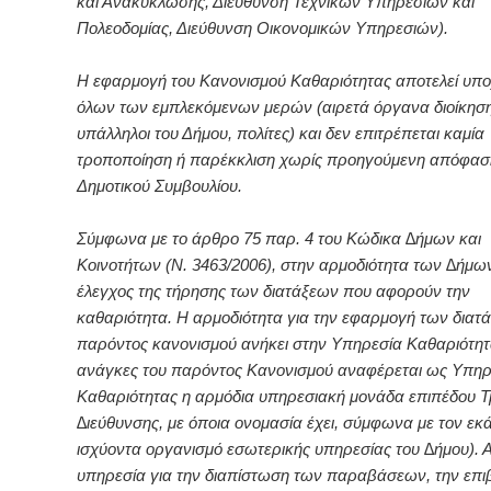
και Ανακύκλωσης, Διεύθυνση Τεχνικών Υπηρεσιών και
Πολεοδομίας, Διεύθυνση Οικονομικών Υπηρεσιών).
Η εφαρμογή του Κανονισμού Καθαριότητας αποτελεί υ
όλων των εμπλεκόμενων μερών (αιρετά όργανα διοίκηση
υπάλληλοι του Δήμου, πολίτες) και δεν επιτρέπεται καμία
τροποποίηση ή παρέκκλιση χωρίς προηγούμενη απόφασ
Δημοτικού Συμβουλίου.
Σύμφωνα με το άρθρο 75 παρ. 4 του Κώδικα ∆ήμων και
Κοινοτήτων (Ν. 3463/2006), στην αρμοδιότητα των ∆ήμων
έλεγχος της τήρησης των διατάξεων που αφορούν την
καθαριότητα. Η αρμοδιότητα για την εφαρμογή των διατ
παρόντος κανονισμού ανήκει στην Υπηρεσία Καθαριότητας
ανάγκες του παρόντος Κανονισμού αναφέρεται ως Υπηρ
Καθαριότητας η αρμόδια υπηρεσιακή μονάδα επιπέδου Τ
∆ιεύθυνσης, με όποια ονομασία έχει, σύμφωνα με τον εκ
ισχύοντα οργανισμό εσωτερικής υπηρεσίας του ∆ήμου). 
υπηρεσία για την διαπίστωση των παραβάσεων, την επι