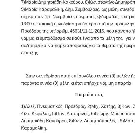
7)Μαρία Δημητριάδη-Κακούρου, 8)Κωνσταντίνο Δημητρόπ
9)Μαρία Καραμαλίκη, Δημ. Συμβούλους, ως μέλη, συνεδρ
η
σήμερα την 15
Νοεμβρίου, ημέρα της εβδομάδας Τρίτη κ
13:00 σε τακτική συνεδρίαση κι ύστερα από την πρόσκλησ
Προέδρου της υπ’ αριθμ. 46631/11-11-2016, που κοινοποιή
νόμιμα κι εμπρόθεσμα σε κάθε ένα από τα μέλη της, για 
συζητήσει και να πάρει αποφάσεις για τα θέματα της ημερ
διάταξης.
Στην συνεδρίαση αυτή επί συνόλου εννέα (9) μελών ή
παρόντα εννέα (9) μέλη κι έτσι υπήρχε νόμιμη απαρτία.
Π α ρ ό ν τ ε ς
1)Αλεξ. Πνευματικός, Πρόεδρος, 2)Μιχ. Χατζής, 3)Κων. 
4)Στ. Κεφάλας, 5)Παν. Λαμπρινός, 6)Γεώργ. Μουρούτσο
Δημητριάδη-Κακούρου, 8)Κων. Δημητρόπουλος, 9)Μαρ.
Καραμαλίκη.