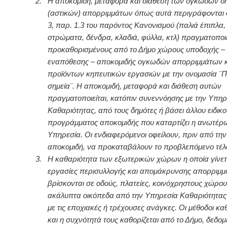
2.
Η αποκομιδή, μεταφορά και διάθεση των ογκωδών δ
(αστικών) απορριμμάτων όπως αυτά περιγράφονται
3, παρ. 1.3 του παρόντος Κανονισμού (παλιά έπιπλα,
στρώματα, δένδρα, κλαδιά, φύλλα, κτλ) πραγματοποι
προκαθορισμένους από το Δήμο χώρους υποδοχής –
εναπόθεσης – αποκομιδής ογκωδών απορριμμάτων κ
προϊόντων κηπευτικών εργασιών με την ονομασία ¨
σημεία¨. Η αποκομιδή, μεταφορά και διάθεση αυτών
πραγματοποιείται, κατόπιν συνεννόησης με την Υπηρ
Καθαριότητας, από τους δημότες ή βάσει άλλου ειδικ
προγράμματος αποκομιδής που καταρτίζει η ανωτέρ
Υπηρεσία. Οι ενδιαφερόμενοι οφείλουν, πριν από την
αποκομιδή, να προκαταβάλουν το προβλεπόμενο τέλ
3.
Η καθαριότητα των εξωτερικών χώρων η οποία γίνετ
εργασίες περισυλλογής και απομάκρυνσης απορριμ
βρίσκονται σε οδούς, πλατείες, κοινόχρηστους χώρου
ακάλυπτα οικόπεδα από την Υπηρεσία Καθαριότητα
με τις εποχιακές ή τρέχουσες ανάγκες. Οι μέθοδοι κ
και η συχνότητά τους καθορίζεται από το Δήμο, δεδο