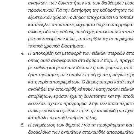
αναγκών, των δυνατοτήτων και των διαθέσιμων μέσ
προσωπικού. Για την διατήρηση της καθαριότητας τω
εξωτερικών χώρων, ο Δήμος υποχρεούται να τοποθετ
κατάλληλες αποστάσεις εύχρηστα δοχεία απορριμμά
άλλους ειδικούς κάδους υποδοχής υπολοίπων καταν
μικροαντικειμένων κ.λπ., αποκομίζοντας το περιεχόμ
τακτικά χρονικά διαστήματα.
4.
Η αποκομιδή και μεταφορά των ειδικών στερεών απ
όπως αυτά αναφέρονται στο άρθρο 3 παρ. 2, πραγμα
με ευθύνη και μέσα των ιδιωτών ή των φορέων, από τ
δραστηριότητες των οποίων προέρχεται η συγκεκριμ
κατηγορία απορριμμάτων. Ο Δήμος μπορεί κατά περ
αναλάβει την αποκομιδή κάποιων κατηγοριών ειδικ
αποβλήτων, εφόσον έχει τη δυνατότητα και την υποδ
εκτελέσει σχετικό πρόγραμμα. Στην τελευταία περίπτ
ενδιαφερόμενοι οφείλουν πριν την αποκομιδή να έχο
καταβάλει το προβλεπόμενο τέλος.
5.
Η ενημέρωση των δημοτών για τα προγράμματα και 
δρομολόγια των οχημάτων αποκομιδής απορριμμάτω