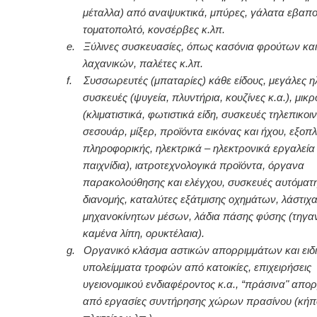
μέταλλα) από αναψυκτικά, μπύρες, γάλατα εβαπο
τοματοπολτό, κονσέρβες κ.λπ.
e.
Ξύλινες συσκευασίες, όπως κασόνια φρούτων και
λαχανικών, παλέτες κ.λπ.
f.
Συσσωρευτές (μπαταρίες) κάθε είδους, μεγάλες η
συσκευές (ψυγεία, πλυντήρια, κουζίνες κ.α.), μικ
(κλιματιστικά, φωτιστικά είδη, συσκευές τηλεπικοι
σεσουάρ, μίξερ, προϊόντα εικόνας και ήχου, εξοπ
πληροφορικής, ηλεκτρικά – ηλεκτρονικά εργαλεία
παιχνίδια), ιατροτεχνολογικά προϊόντα, όργανα
παρακολούθησης και ελέγχου, συσκευές αυτόματ
διανομής, καταλύτες εξάτμισης οχημάτων, λάστιχ
μηχανοκίνητων μέσων, λάδια πάσης φύσης (τηγαν
καμένα λίπη, ορυκτέλαια).
g.
Οργανικό κλάσμα αστικών απορριμμάτων και ειδ
υπολείμματα τροφών από κατοικίες, επιχειρήσεις
υγειονομικού ενδιαφέροντος κ.α., “πράσινα" απο
από εργασίες συντήρησης χώρων πρασίνου (κήπο