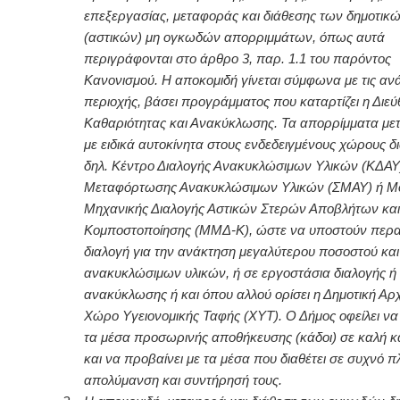
επεξεργασίας, μεταφοράς και διάθεσης των δημοτικ
(αστικών) μη ογκωδών απορριμμάτων, όπως αυτά
περιγράφονται στο άρθρο 3, παρ. 1.1 του παρόντος
Κανονισμού. Η αποκομιδή γίνεται σύμφωνα με τις αν
περιοχής, βάσει προγράμματος που καταρτίζει η Διε
Καθαριότητας και Ανακύκλωσης. Τα απορρίμματα με
με ειδικά αυτοκίνητα στους ενδεδειγμένους χώρους δι
δηλ. Κέντρο Διαλογής Ανακυκλώσιμων Υλικών (ΚΔΑΥ)
Μεταφόρτωσης Ανακυκλώσιμων Υλικών (ΣΜΑΥ) ή Μ
Μηχανικής Διαλογής Αστικών Στερών Αποβλήτων και
Κομποστοποίησης (ΜΜΔ-Κ), ώστε να υποστούν περ
διαλογή για την ανάκτηση μεγαλύτερου ποσοστού και
ανακυκλώσιμων υλικών, ή σε εργοστάσια διαλογής ή
ανακύκλωσης ή και όπου αλλού ορίσει η Δημοτική Αρ
Χώρο Υγειονομικής Ταφής (ΧΥΤ). Ο Δήμος οφείλει να 
τα μέσα προσωρινής αποθήκευσης (κάδοι) σε καλή 
και να προβαίνει με τα μέσα που διαθέτει σε συχνό π
απολύμανση και συντήρησή τους.