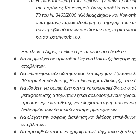
10.
Η γνωστοποίηση στους δημότες, με κάθε πρόσφο
του παρόντος Κανονισμού, όπως προβλέπεται απ
79 του Ν. 3463/2006 “Κώδικας Δήμων και Κοινοτή
συστηματική παρακολούθηση της τήρησής του και
των προβλεπόμενων κυρώσεων στις περιπτώσει
καταστρατήγησής του.
Επιπλέον ο Δήμος επιδιώκει με τα μέσα που διαθέτει:
ü
Να συμμετέχει σε πρωτοβουλίες εναλλακτικής διαχείριση
αποβλήτων.
ü
Να υλοποιήσει, αδειοδοτήσει και λειτουργήσει ¨Πράσινα Σ
¨Κέντρα Ανακύκλωσης, Εκπαίδευσης και Διαλογής στην 
ü
Να ιδρύει ή να συμμετέχει και να χρησιμοποιεί δίκτυα στ
μεταφόρτωσης αποβλήτων ή/και αδειοδοτημένους χώρο
προσωρινής εναπόθεσης για ελαχιστοποίηση των διανυ
διαδρομών των δημοτικών απορριμματοφόρων.
ü
Να ελέγχει την ασφαλή διακίνηση και διάθεση επικίνδυνω
αποβλήτων.
ü
Να προμηθεύεται και να χρησιμοποιεί σύγχρονο εξοπλισμ