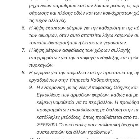
μηχανικών σαρώθρων και των λοιπών μέσων, τις ώρ
σάρωσης και πλύσης οδών και των κοινόχρηστων χ
τις τυχόν αλλαγές.
6.
Η λήψη έκτακτων μέτρων για την καθαριότητα της πό
των οικισμών, όταν αυτό απαιτείται λόγω καιρικών 
τοπικών ιδιαιτεροτήτων ή έκτακτων γεγονότων.
7.
Η λήψη μέτρων ασφάλειας των χώρων συλλογής
απορριμμάτων για την αποφυγή ανάφλεξης και πρό
πυρκαγιών.
8.
Η μέριμνα για την ασφάλεια και την προστασία της υ
εργαζομένων στην Υπηρεσία Καθαριότητας.
9.
Η εναρμόνιση με τις νέες Αποφάσεις, Οδηγίες και 
Εγκυκλίους των αρμόδιων φορέων, καθώς και με
κείμενη νομοθεσία για το περιβάλλον. Η προώθη
προγραμμάτων ανακύκλωσης με διαλογή στην πη
κατάλληλες μεθόδους, όπως προβλέπεται από το 
2939/2001 “Συσκευασίες και εναλλακτική διαχείρι
συσκευασιών και άλλων προϊόντων".