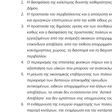
1.
Η διασφάλιση της καλύτερης δυνατής καθαριότητας
Δήμου.
2.
Η προστασία του περιβάλλοντος και η αποτροπή κ
και αρνητικών επιπτώσεων από την κάθε είδους ρ
3.
Η προστασία της δημόσιας υγείας και των συνθηκών
καθώς και η διασφάλιση της προστασίας πολιτών κ
εργαζομένων από την ανάμειξη οικιακών απορριμ
επικίνδυνα απόβλητα, από την έκθεση απορριμμάτ
κοινόχρηστους χώρους, τη διασπορά και τη διάχυσή
περιβάλλον.
4.
Ο περιορισμός της σπατάλης φυσικών πόρων και η
αξιοποίηση των υλικών που μπορούν να ανακυκλω
5.
Η μείωση της οικονομικής επιβάρυνσης των πολιτών
περιορισμό των δαπανών αποκομιδής ογκωδών
αντικειμένων, ειδικών απορριμμάτων και άλλων κ
αποβλήτων, τα οποία δεν εντάσσονται στα ¨Αστικά
Απόβλητα¨ και δεν εμπίπτουν στις υποχρεώσεις το
6.
Η ενθάρρυνση της ενεργού συμμετοχής των πολιτώ
παροχή κινήτρων, την ενημέρωση και την κατάρτισ