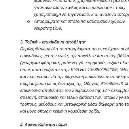
μελανιών εκτυπωτών, χρησιμοποιημένα ορυκτέλαι
λιπαντικά έλαια, καθώς και οι συσκευασίες τους,
χρησιμοποιημένα τηγανέλαια, κ.α. ανάλογα απορ
o
Απορρίμματα και υπόλοιπα καθαρισμού χώρων
νεκροταφείων.
3. Τοξικά – επικίνδυνα απόβλητα
Περιλαμβάνουν όλα τα απορρίμματα που περιέχουν ουσί
επικίνδυνες για την υγεία, την ασφάλεια και το περιβάλλ
(γεωργικά φάρμακα, ραδιενεργά, εκρηκτικά, τοξικά υλικά
όπως αυτά ορίζονται στην ΚΥΑ ΗΠ 13588/725/2006, “Μέτ
και περιορισμοί για την διαχείριση επικίνδυνων αποβλήτ
συμμόρφωση με τις διατάξεις της Οδηγίας 91/689/ΕΟΚ «Γ
ης
επικίνδυνα απόβλητα» του Συμβουλίου της 12
Δεκεμβρίο
συλλογή, αποκομιδή και τελική διάθεση των οποίων γίνετ
τρόπους, μεθόδους και μεταφορικά μέσα διάφορα από τ
και μόνο όπως η κείμενη νομοθεσία ορίζει.
4. Ανακυκλώσιμα υλικά