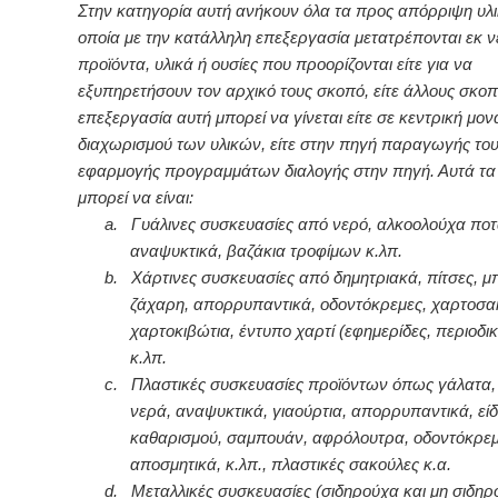
Στην κατηγορία αυτή ανήκουν όλα τα προς απόρριψη υλι
οποία με την κατάλληλη επεξεργασία μετατρέπονται εκ ν
προϊόντα, υλικά ή ουσίες που προορίζονται είτε για να
εξυπηρετήσουν τον αρχικό τους σκοπό, είτε άλλους σκοπ
επεξεργασία αυτή μπορεί να γίνεται είτε σε κεντρική μο
διαχωρισμού των υλικών, είτε στην πηγή παραγωγής το
εφαρμογής προγραμμάτων διαλογής στην πηγή. Αυτά τα 
μπορεί να είναι:
a.
Γυάλινες συσκευασίες από νερό, αλκοολούχα ποτ
αναψυκτικά, βαζάκια τροφίμων κ.λπ.
b.
Χάρτινες συσκευασίες από δημητριακά, πίτσες, μ
ζάχαρη, απορρυπαντικά, οδοντόκρεμες, χαρτοσα
χαρτοκιβώτια, έντυπο χαρτί (εφημερίδες, περιοδικά
κ.λπ.
c.
Πλαστικές συσκευασίες προϊόντων όπως γάλατα, 
νερά, αναψυκτικά, γιαούρτια, απορρυπαντικά, εί
καθαρισμού, σαμπουάν, αφρόλουτρα, οδοντόκρεμ
αποσμητικά, κ.λπ., πλαστικές σακούλες κ.α.
d.
Μεταλλικές συσκευασίες (σιδηρούχα και μη σιδη