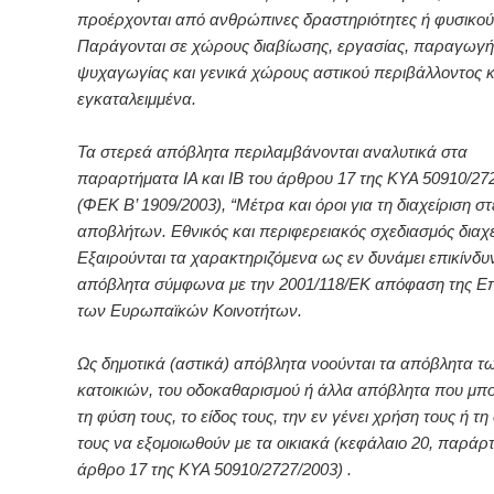
προέρχονται από ανθρώπινες δραστηριότητες ή φυσικού
Παράγονται σε χώρους διαβίωσης, εργασίας, παραγωγή
ψυχαγωγίας και γενικά χώρους αστικού περιβάλλοντος κα
εγκαταλειμμένα.
Τα στερεά απόβλητα περιλαμβάνονται αναλυτικά στα
παραρτήματα ΙΑ και ΙΒ του άρθρου 17 της ΚΥΑ 50910/27
(ΦΕΚ Β’ 1909/2003), “Μέτρα και όροι για τη διαχείριση σ
αποβλήτων. Εθνικός και περιφερειακός σχεδιασμός διαχε
Εξαιρούνται τα χαρακτηριζόμενα ως εν δυνάμει επικίνδυ
απόβλητα σύμφωνα με την 2001/118/ΕΚ απόφαση της Ε
των Ευρωπαϊκών Κοινοτήτων.
Ως δημοτικά (αστικά) απόβλητα νοούνται τα απόβλητα τ
κατοικιών, του οδοκαθαρισμού ή άλλα απόβλητα που μπ
τη φύση τους, το είδος τους, την εν γένει χρήση τους ή τ
τους να εξομοιωθούν με τα οικιακά (κεφάλαιο 20, παράρτ
άρθρο 17 της ΚΥΑ 50910/2727/2003) .