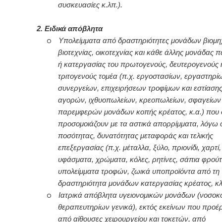
συσκευασίες κ.λπ.).
2. Ειδικά απόβλητα
o
Υπολείμματα από δραστηριότητες μονάδων βιομη
βιοτεχνίας, οικοτεχνίας και κάθε άλλης μονάδας
ή κατεργασίας του πρωτογενούς, δευτερογενούς 
τριτογενούς τομέα (π.χ. εργοστασίων, εργαστηρί
συνεργείων, επιχειρήσεων τροφίμων και εστίασης
αγορών, ιχθυοπωλείων, κρεοπωλείων, σφαγείων 
παρεμφερών μονάδων κοπής κρέατος, κ.α.) που 
προσομοιάζουν με τα αστικά απορρίμματα, λόγω 
ποσότητας, δυνατότητας μεταφοράς και τελικής
επεξεργασίας (π.χ. μέταλλα, ξύλο, πριονίδι, χαρτί
υφάσματα, χρώματα, κόλες, ρητίνες, σάπια φρούτ
υπολείμματα τροφών, ζωικά υποπροϊόντα από τη
δραστηριότητα μονάδων κατεργασίας κρέατος, κλ
o
Ιατρικά απόβλητα υγειονομικών μονάδων (νοσοκο
θεραπευτηρίων γενικά), εκτός εκείνων που προέ
από αίθουσες χειρουργείου και τοκετών, από