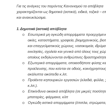
Για τις ανάγκες του παρόντος Κανονισμού τα απόβλητα
χαρακτηρίζονται ως δημοτικά (αστικά), ειδικά, τοξικά – ε
και ανακυκλώσιμα.
1. Δημοτικά (αστικά) απόβλητα
o
Εσωτερικά μη ογκώδη απορρίμματα προερχόμεν
οικίες, καταστήματα, γραφεία, βιομηχανικούς, βιο
και επαγγελματικούς χώρους, νοσοκομεία, ιδρύμα
εκκλησίες, σχολεία και γενικά από όλους τους χώ
οποίους εκδηλώνονται ανθρώπινες δραστηριότητε
o
Εξωτερικά απορρίμματα, οποιασδήποτε φύσης κα
προέλευσης, που κείνται σε οδούς, κοινόχρηστου
ακάλυπτα οικόπεδα κ.λπ.
o
Προϊόντα κηπουρικών εργασιών (κλαδιά, φύλλα,
κ.λπ.).
o
Επικίνδυνα οικιακά απόβλητα (σε μικρές ποσότητ
μπαταρίες, φάρμακα, κλπ
o
Ογκώδη αστικά απορρίμματα (έπιπλα, στρώματα,