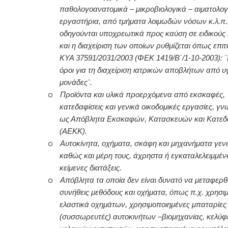
παθολογοανατομικά – μικροβιολογικά – αιματολογ
εργαστήρια, από τμήματα λοιμωδών νόσων κ.λ.π.,
οδηγούνται υποχρεωτικά προς καύση σε ειδικούς
και η διαχείριση των οποίων ρυθμίζεται όπως επιτ
ΚΥΑ 37591/2031/2003 (ΦΕΚ 1419/Β΄/1-10-2003): 
όροι για τη διαχείριση ιατρικών αποβλήτων από υ
μονάδες¨.
o
Προϊόντα και υλικά προερχόμενα από εκσκαφές,
κατεδαφίσεις και γενικά οικοδομικές εργασίες, γν
ως Απόβλητα Εκσκαφών, Κατασκευών και Κατε
(ΑΕΚΚ).
o
Αυτοκίνητα, οχήματα, σκάφη και μηχανήματα γεν
καθώς και μέρη τους, άχρηστα ή εγκαταλελειμμένα
κείμενες διατάξεις.
o
Απόβλητα τα οποία δεν είναι δυνατό να μεταφερθο
συνήθεις μεθόδους και οχήματα, όπως π.χ. χρησι
ελαστικά οχημάτων, χρησιμοποιημένες μπαταρίες
(συσσωρευτές) αυτοκινήτων –βιομηχανίας, κελύφ