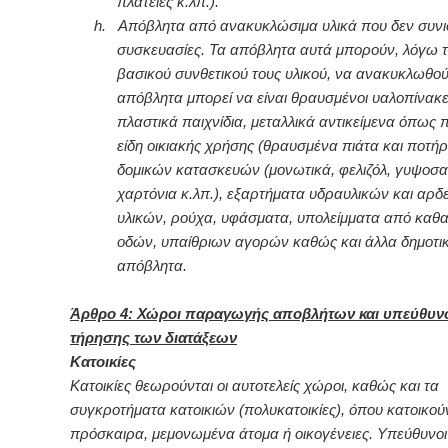
πλατείες κ.λπ.).
h.
Απόβλητα από ανακυκλώσιμα υλικά που δεν συνι
συσκευασίες. Τα απόβλητα αυτά μπορούν, λόγω 
βασικού συνθετικού τους υλικού, να ανακυκλωθού
απόβλητα μπορεί να είναι θραυσμένοι υαλοπίνακε
πλαστικά παιχνίδια, μεταλλικά αντικείμενα όπως π
είδη οικιακής χρήσης (θραυσμένα πιάτα και ποτήρι
δομικών κατασκευών (μονωτικά, φελιζόλ, γυψοσα
χαρτόνια κ.λπ.), εξαρτήματα υδραυλικών και αρδ
υλικών, ρούχα, υφάσματα, υπολείμματα από καθ
οδών, υπαίθριων αγορών καθώς και άλλα δημοτι
απόβλητα.
Άρθρο 4: Χώροι παραγωγής αποβλήτων και υπεύθυν
τήρησης των διατάξεων
Κατοικίες
Κατοικίες θεωρούνται οι αυτοτελείς χώροι, καθώς και τα
συγκροτήματα κατοικιών (πολυκατοικίες), όπου κατοικούν
πρόσκαιρα, μεμονωμένα άτομα ή οικογένειες. Υπεύθυνοι 