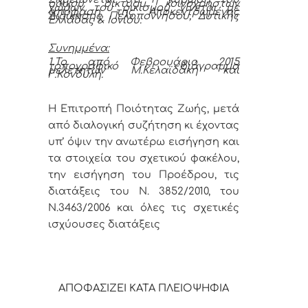
οδικού δικτύου κοινοχρήστων
χώρων του οικισμού γίνεται με
απόφαση της Αποκεντρωμένης
Διοίκησης Πελοποννήσου, Δυτικής
Ελλάδας & Ιονίου.
Συνημμένα:
1.Το από Φεβρουάριο 2015
τοπογραφικό διάγραμμα
μελετητών Μ.Κελαϊδάκη και
Γ.Κονδύλη.
Η Επιτροπή Ποιότητας Ζωής, μετά
από διαλογική συζήτηση κι έχοντας
υπ’ όψιν την ανωτέρω εισήγηση και
τα στοιχεία του σχετικού φακέλου,
την εισήγηση του Προέδρου, τις
διατάξεις του Ν. 3852/2010, του
Ν.3463/2006 και όλες τις σχετικές
ισχύουσες διατάξεις
ΑΠΟΦΑΣΙΖΕΙ ΚΑΤΑ ΠΛΕΙΟΨΗΦΙΑ