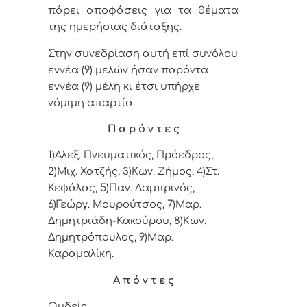
πάρει αποφάσεις για τα θέματα
της ημερήσιας διάταξης.
Στην συνεδρίαση αυτή επί συνόλου
εννέα (9) μελών ήσαν παρόντα
εννέα (9) μέλη κι έτσι υπήρχε
νόμιμη απαρτία.
Π α ρ ό ν τ ε ς
1)Αλεξ. Πνευματικός, Πρόεδρος,
2)Μιχ. Χατζής, 3)Κων. Ζήμος, 4)Στ.
Κεφάλας, 5)Παν. Λαμπρινός,
6)Γεώργ. Μουρούτσος, 7)Μαρ.
Δημητριάδη-Κακούρου, 8)Κων.
Δημητρόπουλος, 9)Μαρ.
Καραμαλίκη.
Α π ό ν τ ε ς
Ουδείς.