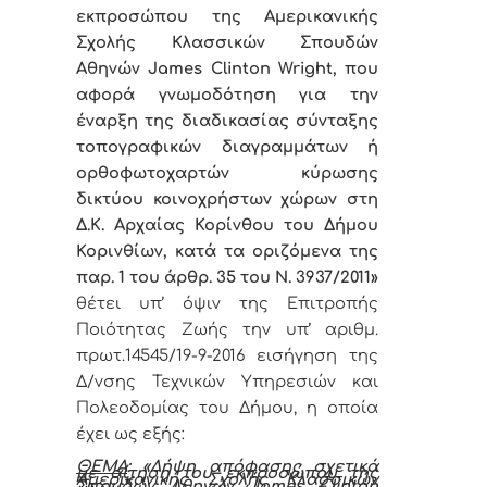
εκπροσώπου της Αμερικανικής
Σχολής Κλασσικών Σπουδών
Αθηνών
James
Clinton
Wright
, που
αφορά γνωμοδότηση για την
έναρξη της διαδικασίας σύνταξης
τοπογραφικών διαγραμμάτων ή
ορθοφωτοχαρτών κύρωσης
δικτύου κοινοχρήστων χώρων στη
Δ.Κ. Αρχαίας Κορίνθου του Δήμου
Κορινθίων, κατά τα οριζόμενα της
παρ. 1 του άρθρ. 35 του Ν. 3937/2011
»
θέτει υπ’ όψιν της Επιτροπής
Ποιότητας Ζωής την υπ’ αριθμ.
πρωτ.14545/19-9-2016 εισήγηση της
Δ/νσης Τεχνικών Υπηρεσιών και
Πολεοδομίας του Δήμου, η οποία
έχει ως εξής:
ΘΕΜΑ
: «Λήψη απόφασης σχετικά
με αίτηση
του εκπροσώπου της
Αμερικανικής Σχολής Κλασσικών
Σπουδών Αθηνών
James
Clinton