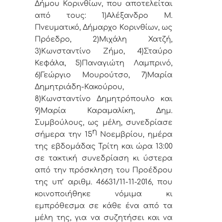
Δήμου Κορινθίων, που αποτελείται
από τους: 1)Αλέξανδρο Μ.
Πνευματικό, Δήμαρχο Κορινθίων, ως
Πρόεδρο, 2)Μιχάλη Χατζή,
3)Κωνσταντίνο Ζήμο, 4)Σταύρο
Κεφάλα, 5)Παναγιώτη Λαμπρινό,
6)Γεώργιο Μουρούτσο, 7)Μαρία
Δημητριάδη-Κακούρου,
8)Κωνσταντίνο Δημητρόπουλο και
9)Μαρία Καραμαλίκη, Δημ.
Συμβούλους, ως μέλη, συνεδρίασε
η
σήμερα την 15
Νοεμβρίου, ημέρα
της εβδομάδας Τρίτη και ώρα 13:00
σε τακτική συνεδρίαση κι ύστερα
από την πρόσκληση του Προέδρου
της υπ’ αριθμ. 46631/11-11-2016, που
κοινοποιήθηκε νόμιμα κι
εμπρόθεσμα σε κάθε ένα από τα
μέλη της, για να συζητήσει και να