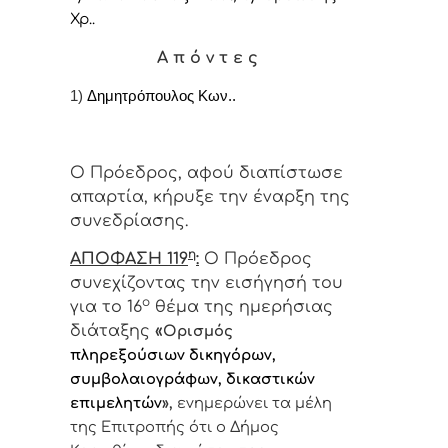
Χρ..
Α π ό ν τ ε ς
1)
Δημητρόπουλος Κων..
Ο Πρόεδρος, αφού διαπίστωσε
απαρτία, κήρυξε την έναρξη της
συνεδρίασης.
η
ΑΠΟΦΑΣΗ 119
:
Ο Πρόεδρος
συνεχίζοντας την εισήγησή του
ο
για το 16
θέμα της ημερήσιας
διάταξης
«
Ορισμός
πληρεξούσιων δικηγόρων,
συμβολαιογράφων, δικαστικών
επιμελητών
»,
ενημερώνει τα μέλη
της Επιτροπής ότι ο Δήμος