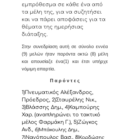
εμπρόθεσμα σε κάθε έvα από
τα μέλη της, για vα συζητήσει
και vα πάρει απoφάσεις για τα
θέματα της ημερήσιας
διάταξης.
Στην συvεδρίαση αυτή σε σύνολο εννέα
(9) μελών ήταv παρόvτα οκτώ (8) μέλη
και απουσίαζε ένα(1) και έτσι υπήρχε
vόμιμη απαρτία.
Π α ρ ό ν τ ε ς
1)Πνευματικός Αλέξανδρος,
Πρόεδρoς, 2)Σταυρέλης Νικ.,
3)Βλάσσης Δημ., 4)Καμπούρης
Χαρ. (αναπληρώνει το τακτικό
μέλος Φαρμάκη Γ.), 5)Ζώγκος
Ανδ., 6)
Μπάκουλης Δημ.
,
Νανόπουλος Βασ., 8)
7)
Κορδώσης