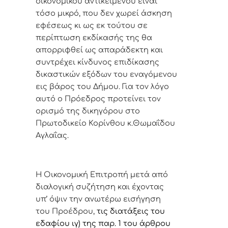
οικονομικού αντικειμένου είναι
τόσο μικρό, που δεν χωρεί άσκηση
εφέσεως κι ως εκ τούτου σε
περίπτωση εκδίκασής της θα
απορριφθεί ως απαράδεκτη και
συντρέχει κίνδυνος επιδίκασης
δικαστικών εξόδων του εναγόμενου
εις βάρος του Δήμου. Για τον λόγο
αυτό ο Πρόεδρος προτείνει τον
ορισμό της δικηγόρου στο
Πρωτοδικείο Κορίνθου κ.Θωμαΐδου
Αγλαΐας.
Η Οικονομική Επιτροπή μετά από
διαλογική συζήτηση και έχοντας
υπ’ όψιν την ανωτέρω εισήγηση
του Προέδρου,
τις διατάξεις του
εδαφίου ιγ) της παρ. 1 του άρθρου