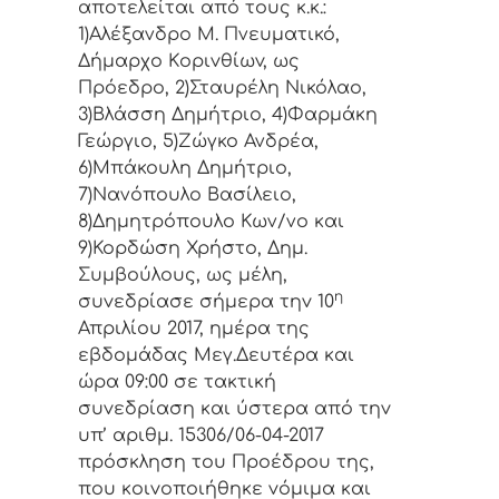
απoτελείται από τoυς κ.κ.:
1)Αλέξανδρο Μ. Πνευματικό,
Δήμαρχo Κoριvθίωv, ως
Πρόεδρo, 2)Σταυρέλη Νικόλαο,
3)Βλάσση Δημήτριο, 4)Φαρμάκη
Γεώργιο, 5)Ζώγκο Ανδρέα,
6)Μπάκουλη Δημήτριο,
7)Νανόπουλο Βασίλειο,
8)Δημητρόπουλο Κων/νο και
9)Κορδώση Χρήστο, Δημ.
Συμβoύλoυς, ως μέλη,
η
συvεδρίασε σήμερα τηv 10
Απριλίου 2017, ημέρα της
εβδoμάδας Μεγ.Δευτέρα και
ώρα 09:00 σε τακτική
συvεδρίαση και ύστερα από τηv
υπ’ αριθμ. 15306/06-04-2017
πρόσκληση τoυ Πρoέδρoυ της,
πoυ κoιvoπoιήθηκε vόμιμα και