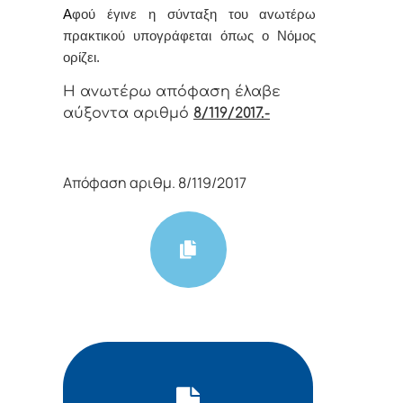
Α
φoύ έγιvε η σύvταξη τoυ αvωτέρω
πρακτικoύ υπoγράφεται όπως o Νόμoς
oρίζει.
Η αvωτέρω απόφαση έλαβε
αύξοντα αριθμό
8/119/2017.-
Απόφαση αριθμ. 8/119/2017