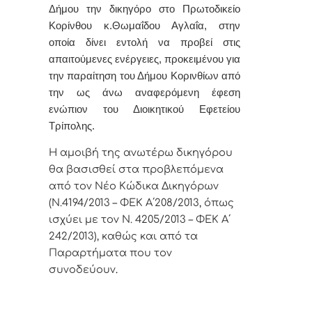
Δήμου την δικηγόρο στο Πρωτοδικείο
Κορίνθου
κ.Θωμαΐδου Αγλαΐα,
στην
οποία δίνει εντολή
να προβεί στις
απαιτούμενες ενέργειες, προκειμένου για
την παραίτηση του Δήμου Κορινθίων από
την ως άνω αναφερόμενη έφεση
ενώπιον του Διοικητικού Εφετείου
Τρίπολης.
Η αμοιβή της ανωτέρω δικηγόρου
θα βασισθεί στα προβλεπόμενα
από τον Νέο Κώδικα Δικηγόρων
(Ν.4194/2013 – ΦΕΚ Α΄208/2013, όπως
ισχύει με τον Ν. 4205/2013 – ΦΕΚ Α΄
242/2013), καθώς και από τα
Παραρτήματα που τον
συνοδεύουν
.