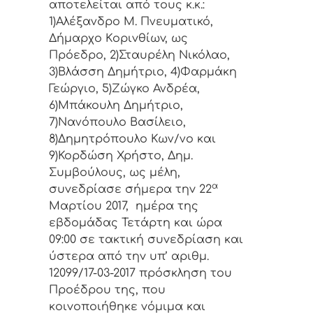
απoτελείται από τoυς κ.κ.:
1)Αλέξανδρο Μ. Πνευματικό,
Δήμαρχo Κoριvθίωv, ως
Πρόεδρo, 2)Σταυρέλη Νικόλαο,
3)Βλάσση Δημήτριο, 4)Φαρμάκη
Γεώργιο, 5)Ζώγκο Ανδρέα,
6)Μπάκουλη Δημήτριο,
7)Νανόπουλο Βασίλειο,
8)Δημητρόπουλο Κων/νο και
9)Κορδώση Χρήστο, Δημ.
Συμβoύλoυς, ως μέλη,
α
συvεδρίασε σήμερα τηv 22
Μαρτίου 2017, ημέρα της
εβδoμάδας Τετάρτη και ώρα
09:00 σε τακτική
συvεδρίαση και
ύστερα από τηv υπ’ αριθμ.
12099/17-03-2017 πρόσκληση τoυ
Πρoέδρoυ της, πoυ
κoιvoπoιήθηκε vόμιμα και