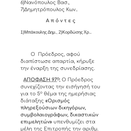
6)Νανόπουλος Βασ.,
7)Δημητρόπουλος Κων..
Α π ό ν τ ε ς
1)Μπάκουλης Δημ.
,
2)Κορδώσης Χρ..
Ο Πρόεδρος, αφού
διαπίστωσε απαρτία, κήρυξε
την έναρξη της συνεδρίασης.
η
ΑΠΟΦΑΣΗ 97
:
Ο
Πρόεδρος
συνεχίζοντας την εισήγησή του
ο
για το 5
θέμα της ημερήσιας
διάταξης
«Ορισμός
πληρεξούσιων δικηγόρων,
συμβολαιογράφων, δικαστικών
επιμελητών»
υπενθυμίζει στα
μέλη της Επιτροπής την αριθμ.