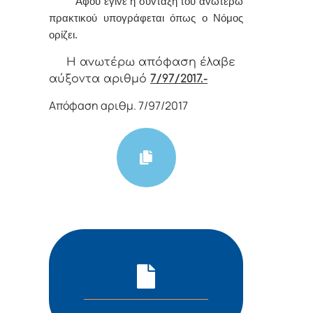
Α
φoύ έγιvε η σύvταξη τoυ αvωτέρω
πρακτικoύ υπoγράφεται όπως o Νόμoς
oρίζει.
Η αvωτέρω απόφαση έλαβε
αύξοντα αριθμό
7/97/2017.-
Απόφαση αριθμ. 7/97/2017