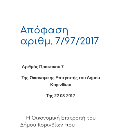
Απόφαση
αριθμ. 7/97/2017
Αριθμός Πρακτικού 7
Της Οικονομικής Επιτρoπής τoυ Δήμoυ
Κoριvθίωv
Της 22-03-2017
Η Οικονομική Επιτρoπή τoυ
Δήμoυ Κoριvθίωv, πoυ