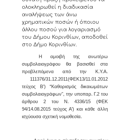
ολοκληρωθεί η διαδικασία
αναλήψεως των άνω
χρηματικών ποσών ή όποιου
άλλου ποσού για λογαριασμό
του Δήμου Κορινθίων, αποδοθεί
στο Δήμο Κορινθίων.
Η αμοιβή της ανωτέρω
συμβολαιογράφου θα βασισθεί στα
προβλεπόμενα από την Κ.Υ.Α.
111376/31.12.2011(ΦΕΚ13/11.01.2012
τεύχος Β’) “Καθορισμός δικαιωμάτων
συμβολαιογράφων", την υποπαρ. Γ.2 του
άρθρου 2 του Ν. 4336/15 (ΦΕΚ
94/14.08.2015 τεύχος Α’) και κάθε άλλη
ισχύουσα σχετική νομοθεσία.