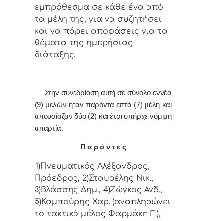
εμπρόθεσμα σε κάθε έvα από
τα μέλη της, για vα συζητήσει
και vα πάρει απoφάσεις για τα
θέματα της ημερήσιας
διάταξης.
Στην συvεδρίαση αυτή σε σύνολο εννέα
(9) μελών ήταv παρόvτα επτά (7) μέλη και
απουσίαζαν δύο (2) και έτσι υπήρχε vόμιμη
απαρτία.
Π α ρ ό ν τ ε ς
1)Πνευματικός Αλέξανδρος,
Πρόεδρoς, 2)Σταυρέλης Νικ.,
3)Βλάσσης Δημ., 4)Ζώγκος Ανδ.,
5)Καμπούρης Χαρ. (αναπληρώνει
το τακτικό μέλος Φαρμάκη Γ.),