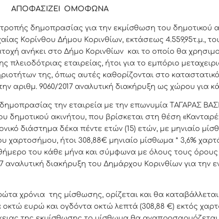
ΑΠΟΦΑΣΙΖΕΙ ΟΜΟΦΩΝΑ
επιτροπής δημοπρασίας για την εκμίσθωση του δημοτικού α
αίας Κορίνθου Δήμου Κορινθίων, εκτάσεως 4.559,95τ.μ., τ
κατοχή ανήκει στο Δήμο Κορινθίων και το οποίο θα χρησιμ
 πλειοδότριας εταιρείας, ήτοι για το εμπόριο μεταχειρ
ιοτήτων της, όπως αυτές καθορίζονται στο καταστατικό
ν αριθμ. 9060/2017 αναλυτική διακήρυξη ως χώρου για κ
δημοπρασίας την εταιρεία με την επωνυμία ΤΑΓΑΡΑΣ ΒΑΣ
δημοτικού ακινήτου, που βρίσκεται στη θέση «Κανταρέ» 
ονικό διάστημα δέκα πέντε ετών (15) ετών, με μηνιαίο μί
υ χαρτοσήμου, ήτοι 308,88€ μηνιαίο μίσθωμα * 3,6% χαρτό
θήμερο του κάθε μήνα και σύμφωνα με όλους τους όρους
017 αναλυτική διακήρυξη του Δημάρχου Κορινθίων για την ε
τα χρόνια της μίσθωσης, ορίζεται και θα καταβάλλεται
 οκτώ ευρώ και ογδόντα οκτώ λεπτά (308,88 €) εκτός χαρτ
ρκειας της εκμίσθωσης το μίσθωμα θα αναπροσαρμόζετα