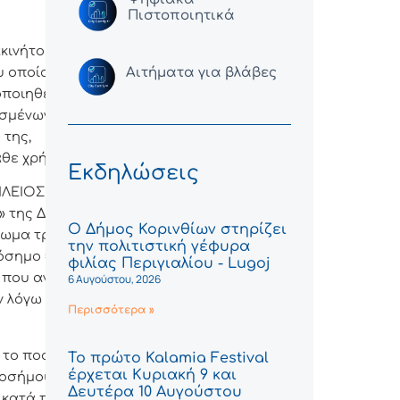
Πιστοποιητικά
κινήτου, που
ου οποίου
Αιτήματα για βλάβες
οποιηθεί προς
ισμένων
 της,
άθε χρήση.
Εκδηλώσεις
ΙΛΕΙΟΣ
της Δ.Κ.
Ο Δήμος Κορινθίων στηρίζει
σθωμα τριακόσια
την πολιτιστική γέφυρα
σημο = 320,00€,
φιλίας Περιγιαλίου - Lugoj
 που αναλυτικά
6 Αυγούστου, 2026
ν λόγω
Περισσότερα »
 τo πoσό της
Το πρώτο Kalamia Festival
έρχεται Κυριακή 9 και
οσήμου 3,6%.
Δευτέρα 10 Αυγούστου
ι κατά ποσοστό