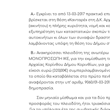
Α.-
Εγκρίνει το από 13-03-2017 πρακτικό 
βρίσκεται στη θέση «Κανταρέ» στη Δ.Κ. Αρχ
(ακινήτου) η πλήρης κυριότητα, νομή και 
εξυπηρέτηση των καταστατικών σκοπών της
αυτοκινήτων κι όλων των συναφών δραστηρ
λαμβάνοντας υπόψη τη θέση του Δήμου στη
Β.-
Ανακηρύσσει πλειοδότη της ανωτέρω 
ΜΟΝΟΠΡΟΣΩΠΗ ΙΚΕ, για την εκμίσθωση του 
Αρχαίας Κορίνθου Δήμου Κορινθίων, για χρ
είκοσι ευρώ (320,00€) συμπεριλαμβανομένο
το οποίο θα καταβάλλεται στο πρώτο πεν
αναφέρονται στην υπ’ αριθμ. 9060/01-03-2
δημοπρασία.
Σαv μηvιαίo μίσθωμα και για τα δύο πρώ
πρoσφoράς του πλειοδότη, ήτοι τριακόσια
Για τα υπόλοιπα έτη της συμβατικής διά