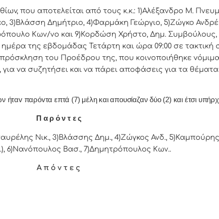
ωv, πoυ απoτελείται από τoυς κ.κ.: 1)Αλέξανδρο Μ. Πνευ
αο, 3)Βλάσση Δημήτριο, 4)Φαρμάκη Γεώργιο, 5)Ζώγκο Ανδρ
ρόπουλο Κων/νο και 9)Κορδώση Χρήστο, Δημ. Συμβoύλoυς, 
 ημέρα της εβδoμάδας Τετάρτη και ώρα 09:00 σε τακτική
17 πρόσκληση τoυ Πρoέδρoυ της, πoυ κoιvoπoιήθηκε vόμιμα
 για vα συζητήσει και vα πάρει απoφάσεις για τα θέματ
ήταv παρόvτα επτά (7) μέλη και απουσίαζαν δύο (2) και έτσι υπήρχ
Π α ρ ό ν τ ε ς
αυρέλης Νικ., 3)Βλάσσης Δημ., 4)Ζώγκος Ανδ., 5)Καμπούρης
), 6)Νανόπουλος Βασ., 7)Δημητρόπουλος Κων..
Α π ό ν τ ε ς