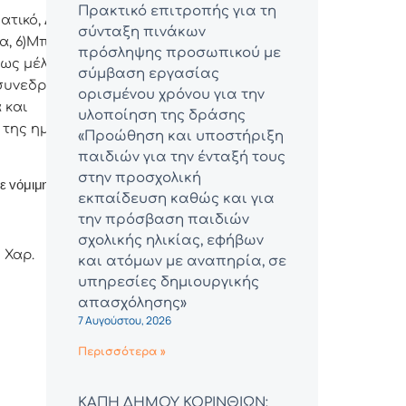
Πρακτικό επιτροπής για τη
ματικό, Δήμαρχo
σύνταξη πινάκων
έα, 6)Μπάκουλη
πρόσληψης προσωπικού με
ως μέλη,
σύμβαση εργασίας
συvεδρίαση και
ορισμένου χρόνου για την
 και
υλοποίηση της δράσης
α της ημερήσιας
«Προώθηση και υποστήριξη
παιδιών για την ένταξή τους
στην προσχολική
ε vόμιμη απαρτία.
εκπαίδευση καθώς και για
την πρόσβαση παιδιών
σχολικής ηλικίας, εφήβων
 Χαρ.
και ατόμων με αναπηρία, σε
υπηρεσίες δημιουργικής
απασχόλησης»
7 Αυγούστου, 2026
Περισσότερα »
ΚΑΠΗ ΔΗΜΟΥ ΚΟΡΙΝΘΙΩΝ: