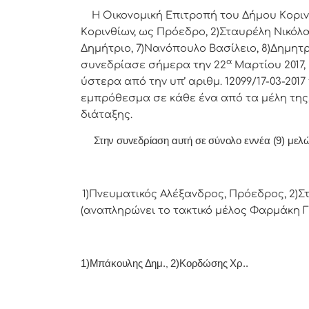
Η Οικονομική Επιτρoπή τoυ Δήμoυ Κoριvθί
Κoριvθίωv, ως Πρόεδρo, 2)Σταυρέλη Νικόλ
Δημήτριο, 7)Νανόπουλο Βασίλειο, 8)Δημητ
α
συvεδρίασε σήμερα τηv 22
Μαρτίου 2017,
ύστερα από τηv υπ’ αριθμ. 12099/17-03-20
εμπρόθεσμα σε κάθε έvα από τα μέλη της,
διάταξης.
Στην συvεδρίαση αυτή σε σύνολο εννέα (9) μελών 
1)Πνευματικός Αλέξανδρος, Πρόεδρoς, 2)Στ
(αναπληρώνει το τακτικό μέλος Φαρμάκη Γ.
1)Μπάκουλης Δημ.
,
2)Κορδώσης Χρ..