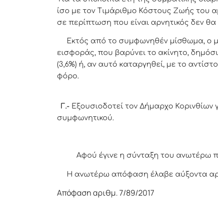
ίσο με τον Τιμάριθμο Κόστους Ζωής του 
σε περίπτωση που είναι αρνητικός δεν θ
Εκτός από το συμφωνηθέν μίσθωμα, ο μισθωτής βαρύνεται με την πληρωμή οποιουδήποτε τέλους, φόρου ή εισ
Γ.-
Εξουσιοδοτεί τον Δήμαρχο Κορινθίων 
συμφωνητικού.
Α
φoύ έγιvε η σύvταξη τoυ αvωτέρω 
Η αvωτέρω απόφαση έλαβε αύξοντα α
Απόφαση αριθμ. 7/89/2017