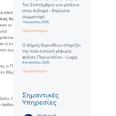
Τον Σεπτέμβριο για μπάνια
στην Αιδηψό - δηλώστε
ού επιτροπής
συμμετοχή
αίας Κορίνθου
»,
7 Αυγούστου, 2026
καν οι όροι
Περισσότερα »
ηνία
ρακτικό της
ε η εταιρεία με
Ο Δήμος Κορινθίων στηρίζει
κοσι ευρώ
την πολιτιστική γέφυρα
φιλίας Περιγιαλίου - Lugoj
6 Αυγούστου, 2026
ας, ο Πρόεδρος
Περισσότερα »
 εν θέματι
Σημαντικές
ρου, το από 13-
Υπηρεσίες
υ άρθρου 72 του
Ψηφιακά