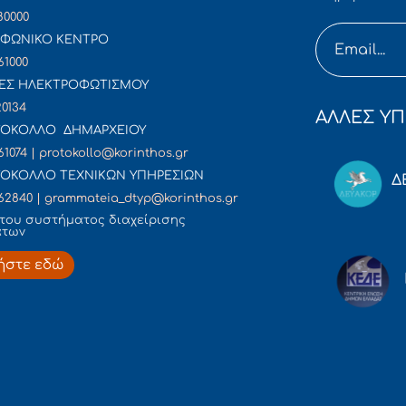
80000
ΦΩΝΙΚΟ ΚΕΝΤΡΟ
61000
ΕΣ ΗΛΕΚΤΡΟΦΩΤΙΣΜΟΥ
20134
ΑΛΛΕΣ ΥΠ
ΟΚΟΛΛΟ ΔΗΜΑΡΧΕΙΟΥ
61074 | protokollo@korinthos.gr
ΟΚΟΛΛΟ ΤΕΧΝΙΚΩΝ ΥΠΗΡΕΣΙΩΝ
Δ
62840 | grammateia_dtyp@korinthos.gr
του συστήματος διαχείρισης
άτων
ήστε εδώ