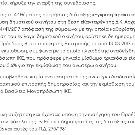
α, κήρυξε την έναρξη της συνεδρίασης.
ο
ος το 4
θέμα της ημερήσιας διάταξης
«Έγκριση πρακτικ
ση δημοτικού ακινήτου στη θέση «Κανταρέ» της Δ.Κ. Αρχ
4/41/2017 απόφασή της σύμφωνα με την οποία καθορίστη
ση του εν λόγω δημοτικού ακινήτου, ορίστηκε δε ημερομ
 Πρόεδρος θέτει υπόψη της Επιτροπής το από 13-03-2017 π
 εκμίσθωση, σύμφωνα με το οποίο πλειοδότης αναδείχθηκ
σωπη ΙΚΕ, που πρόσφερε μηνιαίο μίσθωμα τριακόσια εί
υ 3,6% για την εκμίσθωση του ανωτέρω ακινήτου.
υποβλήθηκε καμία ένσταση κατά της ανωτέρω διαδικασί
 πρακτικού επιτροπής δημοπρασίας και την εκμίσθωση του
ρά Βασίλειο Μονοπρόσωπη ΙΚΕ.
κή συζήτηση και έχοντας υπόψη την εισήγηση του Προέδ
τον φάκελο της εν θέματι δημοπρασίας, τις διατάξεις το
6 και αυτές του Π.Δ. 270/1981