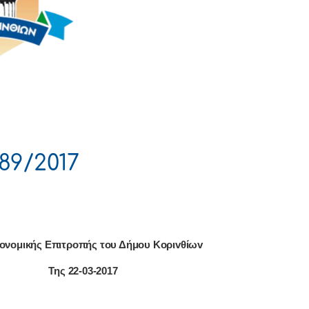
89/2017
κονομικής Επιτρoπής τoυ Δήμoυ Κoριvθίωv
Της 22-03-2017