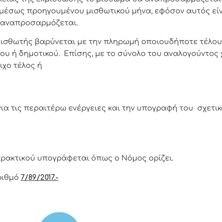
αμέσως προηγουμένου μισθωτικού μήνα, εφόσον αυτός είν
α αναπροσαρμόζεται.
φοράς, που βαρύνει το ακίνητο, δημόσιου ή δημοτικού. Επίσης, με το σύνολο του αναλογούντος χαρτοσήμου (3,6%) ή, αν αυτό καταργηθεί, με τ
για τις περαιτέρω ενέργειες και την υπογραφή του σχετι
πρακτικoύ υπoγράφεται όπως o Νόμoς oρίζει.
ριθμό
7/89/2017.-