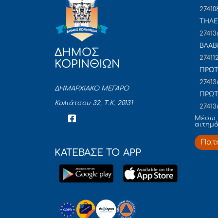
27410
ΤΗΛΕ
27413
ΒΛΑΒ
ΔΗΜΟΣ
27411
ΚΟΡΙΝΘΙΩΝ
ΠΡΩΤ
27413
ΔΗΜΑΡΧΙΑΚΟ ΜΕΓΑΡΟ
ΠΡΩΤ
Κολιάτσου 32, Τ.Κ. 20131
27413
Mέσω 
αιτημ
Πατ
ΚΑΤΕΒΑΣΕ ΤΟ APP