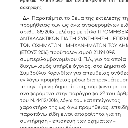
Εμπορία Ελαστικών» δεν ανταποκρινόταν στις απαι
διακήρυξης.
Δ.-
Παραπέμπει το θέμα της εκτέλεσης τ
προμήθειας των ως άνω αναφερομένων ειδ
αριθμ. 58/2015 μελέτης με τίτλο ΠΡΟΜΗΘΕΙ
ΑΝΤΑΛΛΑΚΤΙΚΩΝ ΓΙΑ ΤΗ ΣΥΝΤΗΡΗΣΗ – ΕΠΙΣ
ΤΩΝ ΟΧΗΜΑΤΩΝ – ΜΗΧΑΝΗΜΑΤΩΝ ΤΟΥ ΔΗ
(ΕΤΟΥΣ 2016) προϋπολογισμού 21.194,09€
συμπεριλαμβανομένου Φ.Π.Α., για τα οποία 
διαγωνισμός υπήρξε άγονος, στο Δημοτικό
Συμβούλιο Κορινθίων για απευθείας ανάθε
εν λόγω προμήθειας μέσω διαπραγμάτευση
προηγούμενη δημοσίευση, σύμφωνα με τα
α
αναφερόμενα στην παράγραφο 2
του άρθρ
του Ν. 4412/2016, λόγω του κατεπείγοντος
χαρακτήρα της ως άνω προμήθειας, επειδή
παραπάνω είδη είναι απαραίτητα για τη
συντήρηση - επισκευή των οχημάτων –