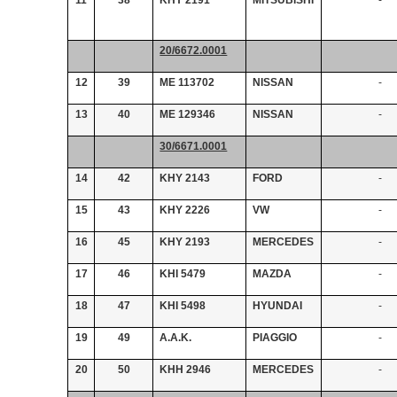
20/6672.0001
12
39
ΜΕ 113702
ΝΙSSAN
-
13
40
ΜΕ 129346
ΝΙSSAN
-
30/6671.0001
14
42
ΚΗΥ 2143
FORD
-
15
43
ΚΗΥ 2226
VW
-
16
45
ΚΗΥ 2193
MERCEDES
-
17
46
ΚΗI 5479
MAZDA
-
18
47
KHI 5498
HYUNDAI
-
19
49
A.A.K.
PIAGGIO
-
20
50
ΚΗΗ 2946
ΜΕRCEDES
-