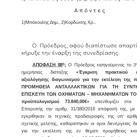
Α π ό ν τ ε ς
1)Μπάκουλης Δημ.
,
2)Κορδώσης Χρ..
Ο Πρόεδρος, αφού διαπίστωσε απαρτί
κήρυξε την έναρξη της συνεδρίασης.
η
ΑΠΟΦΑΣΗ 88
:
Ο Πρόεδρος εισηγούμενος τo 3
ημερήσιας διάταξης
«Έγκριση πρακτικού ε
αξιολόγησης διαγωνισμού για την εκτέλεση της π
ΠΡΟΜΗΘΕΙΑ ΑΝΤΑΛΛΑΚΤΙΚΩΝ ΓΙΑ ΤΗ ΣΥΝΤ
ΕΠΙΣΚΕΥΗ ΤΩΝ ΟΧΗΜΑΤΩΝ – ΜΗΧΑΝΗΜΑΤΩΝ Τ
προϋπολογισμού 73.840,00€»
υπενθυμίζει στα
Επιτροπής την αριθμ. 31/380/2016 απόφασή της, με
εγκρίθηκαν οι τεχνικές προδιαγραφές της υπ’ αριθ
σχετικής μελέτης, καθορίστηκαν οι όροι διενέργειας δ
για την εκτέλεση της εν θέματι προμήθειας και