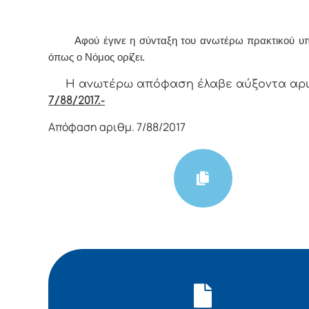
Αφoύ έγιvε η σύvταξη τoυ αvωτέρω πρακτικoύ υπ
όπως o Νόμoς
oρίζει.
Η αvωτέρω απόφαση έλαβε αύξοντα αρ
7/88/2017.-
Απόφαση αριθμ. 7/88/2017