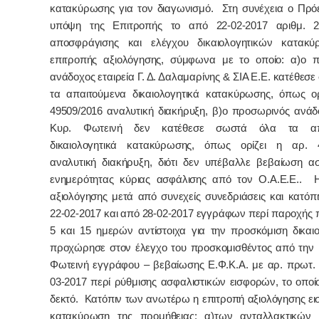
κατακύρωσης για τον διαγωνισμό. Στη συνέχεια ο Πρόε
υπόψη της Επιτροπής το από 22-02-2017 αριθμ. 2
αποσφράγισης και ελέγχου δικαιολογητικών κατακύ
επιτροπής αξιολόγησης, σύμφωνα με το οποίο: α)ο 
ανάδοχος εταιρεία Γ. Δ. Δαλαμαρίνης & ΣΙΑ Ε.Ε. κατέθεσ
τα απαιτούμενα δικαιολογητικά κατακύρωσης, όπως ορ
49509/2016 αναλυτική διακήρυξη, β)ο προσωρινός ανάδ
Κυρ. Φωτεινή δεν κατέθεσε σωστά όλα τα απα
δικαιολογητικά κατακύρωσης, όπως ορίζει η αρ. 4
αναλυτική διακήρυξη, διότι δεν υπέβαλλε βεβαίωση ασ
ενημερότητας κύριας ασφάλισης από τον Ο.Α.Ε.Ε.. 
αξιολόγησης μετά από συνεχείς συνεδριάσεις και κατόπ
22-02-2017 και από 28-02-2017 εγγράφων περί παροχής 
5 και 15 ημερών αντίστοιχα για την προσκόμιση δικαιο
προχώρησε στον έλεγχο του προσκομισθέντος από την 
Φωτεινή εγγράφου – βεβαίωσης Ε.Φ.Κ.Α. με αρ. πρωτ. 
03-2017 περί ρύθμισης ασφαλιστικών εισφορών, το οποί
δεκτό. Κατόπιν των ανωτέρω η επιτροπή αξιολόγησης εισ
κατακύρωση της προμήθειας: α)των ανταλλακτικών