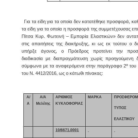
Γ
ια τα είδη για τα οποία δεν κατατέθηκε προσφορά, κα
τα είδη για τα οποία η προσφορά της συμμετέχουσας επ
Πίτσα Κυρ. Φωτεινή – Εμπορία Ελαστικών» δεν αντα
στις απαιτήσεις της διακήρυξης, κι ως εκ τούτου ο δ
υπήρξε άγονος, ο Πρόεδρος προτείνει την προ
διαδικασία με διαπραγμάτευση χωρίς προηγούμενη 
α
σύμφωνα με τα αναφερόμενα στην παράγραφο 2
του 
του Ν. 4412/2016, ως ο κάτωθι πίνακας
:
Α/
A/A
ΑΡΙΘΜΟΣ
ΜΑΡΚΑ
ΠΡΟΣΦΕΡΟΜ
Α
Μελέτης
ΚΥΚΛOΦΟΡΙΑΣ
ΤΥΠΟΣ
ΕΛΑΣΤΙΚΟΥ
10/6671.0001