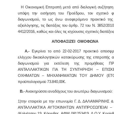
Η Οικονομική Επιτροπή μετά από διαλογική συζήτηση 
υπόψη την εισήγηση του Προέδρου, τον σχετικό φ
διαγωνισμού, το ως άνω αναφερόμενο πρακτικό της
αξιολόγησης, τις διατάξεις του άρθρ. 72 του Ν. 3852/2010
4412/2016, καθώς και όλες τις ισχύουσες σχετικές διατάξει
ΑΠΟΦΑΣΙΖΕΙ ΟΜΟΦΩΝΑ
Α.-
Εγκρίνει το από 22-02-2017 πρακτικό αποσφρ
ελέγχου δικαιολογητικών κατακύρωσης
της επιτροπής α
διαγωνισμού για εκτέλεση της προμήθειας Π
ΑΝΤΑΛΛΑΚΤΙΚΩΝ ΓΙΑ ΤΗ ΣΥΝΤΗΡΗΣΗ – ΕΠΙΣ
ΟΧΗΜΑΤΩΝ – ΜΗΧΑΝΗΜΑΤΩΝ ΤΟΥ ΔΗΜΟΥ (ΕΤΟ
προϋπολογισμού 73.840,00€.
Β
.-
Ανακηρύσσει αναδόχους του ανωτέρω διαγωνισμού:
1)
την εταιρεία με την επωνυμία
Γ. Δ. ΔΑΛΑΜΑΡΙΝΗΣ & 
ΑΝΤΑΛΛΑΚΤΙΚΑ ΑΥΤΟΚΙΝΗΤΩΝ ΑΝΤΙΠΡΟΣΩΠΕΙΑΙ – 
(Κολιάτσου 19, Κόρινθος, ΑΦΜ 081253419, Δ.Ο.Υ. Κορίνθ