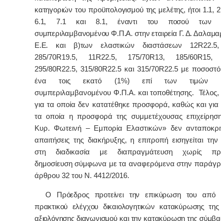
κατηγοριών του προϋπολογισμού της μελέτης, ήτοι 1.1, 2.1
6.1, 7.1 και 8.1, έναντι του ποσού των 24
συμπεριλαμβανομένου Φ.Π.Α. στην εταιρεία Γ. Δ. Δαλαμα
Ε.Ε. και β)των ελαστικών
διαστάσεων 12
R
22.5
285/70
R
19.5, 11
R
22.5, 175/70
R
13, 185/60
R
15,
295/80
R
22.5, 315/80
R
22.5 και 315/70
R
22.5 με ποσοστ
ένα τοις εκατό (1%) επί των τιμών κα
συμπεριλαμβανομένου Φ.Π.Α. και τοποθέτησης. Τέλος, γ
για τα οποία δεν κατατέθηκε προσφορά, καθώς και για 
τα οποία η προσφορά της συμμετέχουσας επιχείρησ
Κυρ. Φωτεινή – Εμπορία Ελαστικών» δεν ανταποκρι
απαιτήσεις της διακήρυξης, η επιτροπή εισηγείται τη
στη διαδικασία με διαπραγμάτευση χωρίς προ
δημοσίευση σύμφωνα με τα αναφερόμενα στην παράγρ
άρθρου 32 του Ν. 4412/2016.
Ο Πρόεδρος προτείνει την επικύρωση του από 2
πρακτικού ελέγχου δικαιολογητικών κατακύρωσης της
αξιολόγησης διαγωνισμού και την κατακύρωση της σύμβα