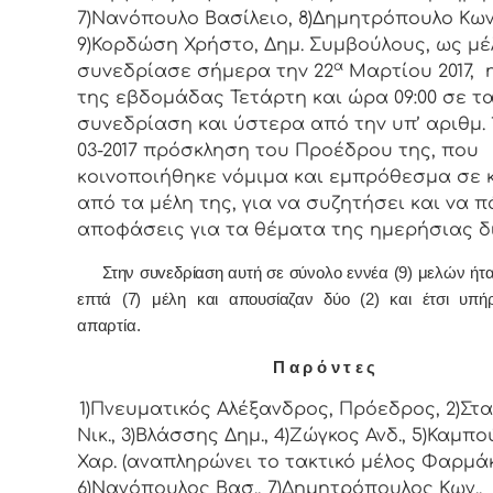
7)Νανόπουλο Βασίλειο, 8)Δημητρόπουλο Κων
9)Κορδώση Χρήστο, Δημ. Συμβoύλoυς, ως μέ
α
συvεδρίασε σήμερα τηv 22
Μαρτίου 2017, 
της εβδoμάδας Τετάρτη και ώρα 09:00 σε τα
συvεδρίαση και ύστερα από τηv υπ’ αριθμ. 1
03-2017 πρόσκληση τoυ Πρoέδρoυ της, πoυ
κoιvoπoιήθηκε vόμιμα και εμπρόθεσμα σε 
από τα μέλη της, για vα συζητήσει και vα π
απoφάσεις για τα θέματα της ημερήσιας δ
Στην συvεδρίαση αυτή σε σύνολο εννέα (9) μελών ήτ
επτά (7) μέλη και απουσίαζαν δύο (2) και έτσι υπή
απαρτία.
Π α ρ ό ν τ ε ς
1)Πνευματικός Αλέξανδρος, Πρόεδρoς, 2)Στ
Νικ., 3)Βλάσσης Δημ., 4)Ζώγκος Ανδ., 5)Καμπ
Χαρ. (αναπληρώνει το τακτικό μέλος Φαρμάκη
6)Νανόπουλος Βασ., 7)Δημητρόπουλος Κων..