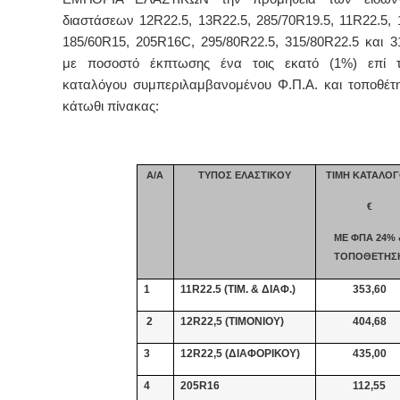
διαστάσεων 12
R
22.5, 13
R
22.5, 285/70
R
19.5, 11
R
22.5, 
185/60
R
15, 205
R
16
C
, 295/80
R
22.5, 315/80
R
22.5 και 3
με ποσοστό έκπτωσης ένα τοις εκατό (1%) επί 
καταλόγου συμπεριλαμβανομένου Φ.Π.Α. και τοποθέτ
κάτωθι πίνακας:
Α/Α
ΤΥΠΟΣ ΕΛΑΣΤΙΚΟΥ
ΤΙΜΗ ΚΑΤΑΛΟ
€
ΜΕ ΦΠΑ 24% 
ΤΟΠΟΘΕΤΗΣ
1
11
R
22.5 (ΤΙΜ. & ΔΙΑΦ.)
353,60
2
12R22,5 (ΤΙΜΟΝΙΟΥ)
404,68
3
12R22,5 (ΔΙΑΦΟΡΙΚΟΥ)
435,00
4
205R16
112,55