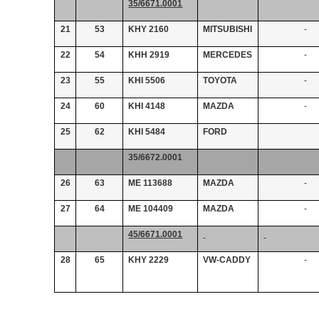
35/6671.0001
21
53
ΚΗΥ 2160
MITSUBISHI
-
22
54
ΚΗH 2919
MERCEDES
-
23
55
KHI 5506
TOYOTA
-
24
60
KHI 4148
MAZDA
-
25
62
KHI 5484
FORD
35/6672.0001
26
63
ΜΕ 113688
MAZDA
-
27
64
ME 104409
MAZDA
-
45/6671.0001
28
65
ΚΗΥ 2229
VW-CADDY
-