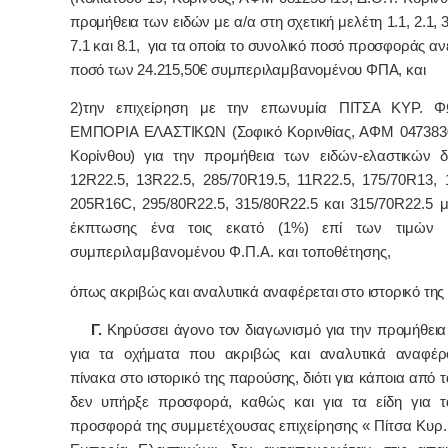
προμήθεια των ειδών με α/α στη σχετική μελέτη 1.1, 2.1, 3.
7.1 και 8.1, για τα οποία το συνολικό ποσό προσφοράς αν
ποσό των 24.215,50€ συμπεριλαμβανομένου ΦΠΑ, και
2)
την επιχείρηση με την επωνυμία
ΠΙΤΣΑ ΚΥΡ. Φ
ΕΜΠΟΡΙΑ ΕΛΑΣΤΙΚΩΝ (Σοφικό Κορινθίας, ΑΦΜ 0473830
Κορίνθου)
για την προμήθεια των ειδών-
ελαστικών
δ
12
R
22.5, 13
R
22.5, 285/70
R
19.5, 11
R
22.5, 175/70
R
13, 
205
R
16
C
, 295/80
R
22.5, 315/80
R
22.5 και 315/70
R
22.5 
έκπτωσης ένα τοις εκατό (1%) επί των τιμών 
συμπεριλαμβανομένου Φ.Π.Α. και τοποθέτησης
,
όπως ακριβώς και αναλυτικά αναφέρεται στο ιστορικό τη
Γ.
Κηρύσσει άγονο τον διαγωνισμό για την προμήθεια
για τα οχήματα που ακριβώς και αναλυτικά αναφέρ
πίνακα στο ιστορικό της παρούσης, διότι για κάποια από τ
δεν υπήρξε προσφορά,
καθώς και για τα είδη για τ
προσφορά της συμμετέχουσας επιχείρησης « Πίτσα Κυρ.