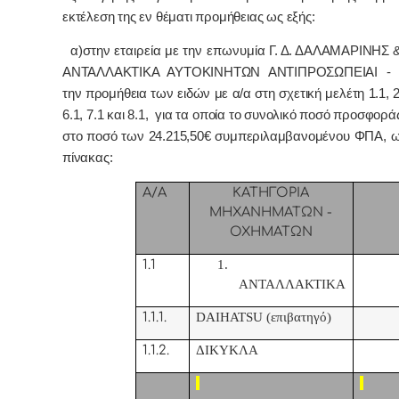
εκτέλεση της εν θέματι προμήθειας ως εξής:
α)στην εταιρεία με την επωνυμία
Γ. Δ. ΔΑΛΑΜΑΡΙΝΗΣ & 
ΑΝΤΑΛΛΑΚΤΙΚΑ ΑΥΤΟΚΙΝΗΤΩΝ ΑΝΤΙΠΡΟΣΩΠΕΙΑΙ - 
την προμήθεια των ειδών με α/α στη σχετική μελέτη 1.1, 2.1
6.1, 7.1 και 8.1, για τα οποία το συνολικό ποσό προσφορά
στο ποσό των 24.215,50€ συμπεριλαμβανομένου ΦΠΑ, ω
πίνακας:
Α/Α
ΚΑΤΗΓΟΡΙΑ
ΜΗΧΑΝΗΜΑΤΩΝ -
ΟΧΗΜΑΤΩΝ
1.1
1.
ΑΝΤΑΛΛΑΚΤΙΚΑ
1.1.1.
DAIHATSU (
επιβατηγό
)
1.1.2.
ΔΙΚΥΚΛΑ