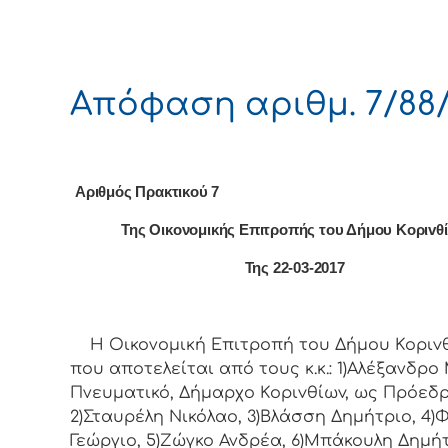
Απόφαση αριθμ. 7/88/
Αριθμός Πρακτικού 7
Της Οικονομικής Επιτρoπής τoυ Δήμoυ Κoριvθ
Της 22-03-2017
Η Οικονομική Επιτρoπή τoυ Δήμoυ Κoριvθ
πoυ απoτελείται από τoυς κ.κ.: 1)Αλέξανδρο 
Πνευματικό, Δήμαρχo Κoριvθίωv, ως Πρόεδρ
2)Σταυρέλη Νικόλαο, 3)Βλάσση Δημήτριο, 4
Γεώργιο, 5)Ζώγκο Ανδρέα, 6)Μπάκουλη Δημήτ