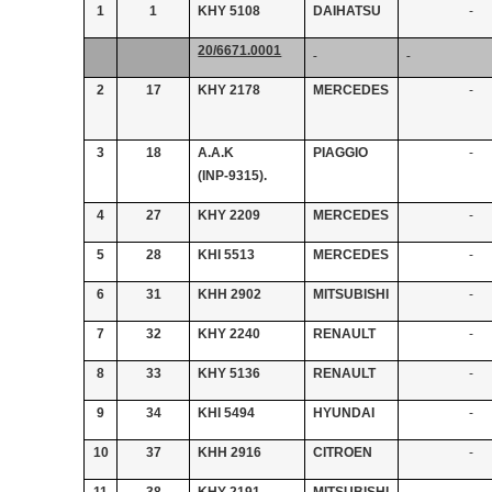
1
1
KHY 5108
DAIHATSU
-
20/6671.0001
2
17
ΚΗΥ 2178
MERCEDES
-
3
18
Α.Α.Κ
PIAGGIO
-
(ΙΝΡ-9315).
4
27
ΚΗΥ 2209
MERCEDES
-
5
28
ΚΗΙ 5513
MERCEDES
-
6
31
ΚΗΗ 2902
MITSUBISHI
-
7
32
ΚΗΥ 2240
RENAULT
-
8
33
ΚΗΥ 5136
RENAULT
-
9
34
ΚΗΙ 5494
HYUNDAI
-
10
37
ΚΗΗ 2916
CITROEN
-
11
38
ΚΗΥ 2191
ΜΙΤSUBISHI
-