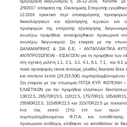
ημερομηνία διαγωνισμού η 16-12-2016.
Κατόπιν με 
2/9/2017 απόφαση της Οικονομικής Επιτροπής εγκρίθηκε
12-2016 πρακτικό περί αποσφράγισης προσφορών
δικαιολογητικών και αξιολόγησης τεχνικών και οι
προσφορών της επιτροπής αξιολόγησης διαγωνισμο
ανωτέρω προμήθεια, ανακηρύχθηκαν προσωρινοί ανά
ανωτέρω διαγωνισμού: 1)η εταιρεία με την επωνυ
ΔΑΛΑΜΑΡΙΝΗΣ & ΣΙΑ Ε.Ε. – ΑΝΤΑΛΛΑΚΤΙΚΑ ΑΥΤ
ΑΝΤΙΠΡΟΣΩΠΕΙΑΙ - ΕΙΣΑΓΩΓΑΙ για τη προμήθεια των ει
στη σχετική μελέτη
1.1, 2.1, 3.1, 4.1, 6.1, 7.1, και 8.1
μ
ποσό προσφοράς είκοσι τέσσερις χιλιάδες διακόσια δέκα
και πενήντα λεπτά (24.215,50€) συμπεριλαμβανομένου 
2)η εταιρεία με την επωνυμία ΠΙΤΣΑ ΚΥΡ. ΦΩΤΕΙΝΗ
ΕΛΑΣΤΙΚΩΝ για την προμήθεια
ελαστικών διαστάσεω
13
R
22.5, 285/70
R
19.5, 11
R
22.5, 175/70
R
13, 185/60
R
15
295/80
R
22.5, 315/80
R
22.5 και 315/70
R
22.5 με ποσοστ
ένα τοις εκατό (1%) επί των τιμών κα
συμπεριλαμβανομένου Φ.Π.Α. και τοποθέτησης
,
προσωρινοί ανάδοχοι, κλήθηκαν να καταθέσουν τα δικα