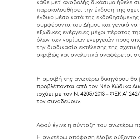
κάθε μετ’ αναβολής δικάσιμο ήθελε σ
παρακολουθήσει την έκδοση της σχε
ένδικο μέσο κατά της εκδοθησόμενη
συμφέροντα του Δήμου και γενικά να π
εξώδικες ενέργειες μέχρι πέρατος τ
όλων των νομίμων ενεργειών προς υπ
την διαδικασία εκτέλεσης της σχετικ
ακριβώς και αναλυτικά αναφέρεται στ
Η αμοιβή της ανωτέρω δικηγόρου θα 
προβλέπονται από τον Νέο Κώδικα Δικη
ισχύει με τον Ν. 4205/2013 – ΦΕΚ Α΄ 2
τον συνοδεύουν.
Αφoύ έγιvε η σύvταξη τoυ αvωτέρω π
Η αvωτέρω απόφαση έλαβε αύξοντα 