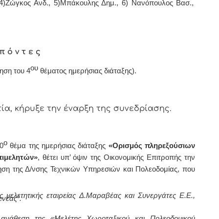
 4)Ζώγκος Ανδ., 5)Μπάκουλης Δημ., 6) Νανόπουλος Βασ.,
π ό ν τ ε ς
ου
ηση του 4
θέματος ημερήσιας διάταξης).
α, κήρυξε την έναρξη της συνεδρίασης.
ο
0
θέμα
της ημερήσιας διάταξης
«Ορισμός πληρεξούσιων
πιμελητών»
,
θέτει υπ’ όψιν της Οικονομικής Επιτροπής την
ήγηση της Δ/νσης Τεχνικών Υπηρεσιών και Πολεοδομίας, που
 μελετητικής εταιρείας Δ.Μαραβέας και Συνεργάτες Ε.Ε.,
νέας”.
 ανάθεση της «Μελέτης Χωροταξικού και Πολεοδομικού