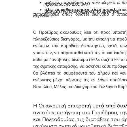
ουδεμία παρέμβαση σε πολεοδομικό επίπε
πρωτίστως το ΣΧΟΟΑΠ
όλες οι καθυστερήσεις είναι αποκλειστι
αδυνατεί να ολοκληρώσει το έργο του
παρακαλούμε όπως ορίσετε δικηγόρο ο οποί
Κορινθίων.
Ο Πρόεδρος ακολούθως λέει ότι
προς υποστή
πληρεξούσιος δικηγόρος, με την εντολή να προβεί
ενώπιον του αρμόδιου Δικαστηρίου, κατά τ
γραφείων, να παρασταθεί κατά την όποια δικάσιμ
κάθε μετ’ αναβολής δικάσιμο ήθελε συζητηθεί το
της σχετικής απόφασης, να ασκήσει κάθε πρόσφ
θα βλάπτει τα συμφέροντα του Δήμου και γενι
ενέργειες μέχρι πέρατος της εν λόγω υποθέσε
Ναυπλίου, Μέλος του Δικηγορικού Συλλόγου Κορί
Η Οικονομική Επιτροπή μετά από διαλ
ανωτέρω εισήγηση του Προέδρου, την
και Πολεοδομίας,
τις διατάξεις του άρ
ισχύουσα σχετική νομοθετική διάταξη