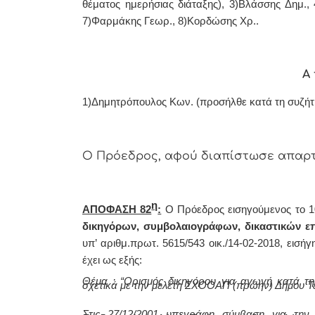
θέματος ημερήσιας διάταξης), 3)Βλάσσης Δημ.,
7)Φαρμάκης Γεωρ., 8)Κορδώσης Χρ..
Α 
1)Δημητρόπουλος Κων. (προσήλθε κατά τη συζήτ
Ο Πρόεδρος, αφού διαπίστωσε απαρτί
η
ΑΠΟΦΑΣΗ 82
:
Ο Πρόεδρος εισηγούμενος το 1
δικηγόρων, συμβολαιογράφων, δικαστικών ε
υπ’ αριθμ.πρωτ. 5615/543 οικ./14-02-2018, εισ
έχει ως εξής:
Θέμα : “Ορισμός δικηγόρου για αγωγή κατά της
σχετικά με την μελέτη ΣΧΟΟΑΠ (πρώην) Δήμου Τε
Στις 27/12/2001 υπεγράφη σύμβαση για την