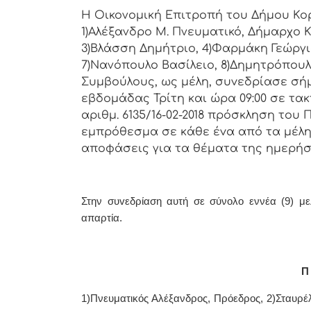
Η Οικονομική Επιτρoπή τoυ Δήμoυ Κoρι
1)Αλέξανδρο Μ. Πνευματικό, Δήμαρχo Κ
3)Βλάσση Δημήτριο, 4)Φαρμάκη Γεώργι
7)Νανόπουλο Βασίλειο, 8)Δημητρόπουλ
Συμβoύλoυς, ως μέλη, συvεδρίασε σή
εβδoμάδας Τρίτη και ώρα 09:00 σε τακ
αριθμ. 6135/16-02-2018 πρόσκληση τoυ
εμπρόθεσμα σε κάθε έvα από τα μέλη 
απoφάσεις για τα θέματα της ημερήσ
Στην συvεδρίαση αυτή σε σύνολο εννέα (9) με
απαρτία.
Π 
1)Πνευματικός Αλέξανδρος, Πρόεδρoς, 2)Σταυρέ