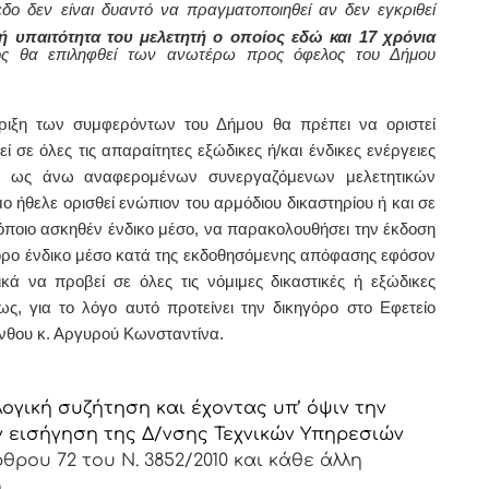
δο δεν είναι δυαντό να πραγματοποιηθεί αν δεν εγκριθεί
κή υπαιτότητα του μελετητή ο οποίος εδώ και 17 χρόνια
ος θα επιληφθεί των ανωτέρω προς όφελος του Δήμου
ριξη των συμφερόντων του Δήμου θα πρέπει να οριστεί
 σε όλες τις απαραίτητες εξώδικες ή/και ένδικες ενέργειες
ων ως άνω αναφερομένων συνεργαζόμενων μελετητικών
ο ήθελε ορισθεί ενώπιον του αρμόδιου δικαστηρίου ή και σε
 όποιο ασκηθέν ένδικο μέσο, να παρακολουθήσει την έκδοση
ορο ένδικο μέσο κατά της εκδοθησόμενης απόφασης εφόσον
κά να προβεί σε όλες τις νόμιμες δικαστικές ή εξώδικες
ως, για το λόγο αυτό προτείνει
την δικηγόρο στο Εφετείο
νθου κ. Αργυρού Κωνσταντίνα.
ογική συζήτηση και έχοντας υπ’ όψιν την
 εισήγηση της Δ/νσης Τεχνικών Υπηρεσιών
θρου 72 του Ν. 3852/2010 και κάθε άλλη
,