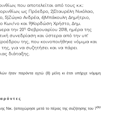
vθίωv, πoυ απoτελείται από τoυς κ.κ.:
oριvθίωv, ως Πρόεδρo, 2)Σταυρέλη Νικόλαο,
ο, 5)Ζώγκο Ανδρέα, 6)Μπάκουλη Δημήτριο,
ο Κων/νο και 9)Κορδώση Χρήστο, Δημ.
η
μερα τηv 20
Φεβρουαρίου 2018, ημέρα της
τική
συvεδρίαση και ύστερα από τηv υπ’
 Πρoέδρoυ της, πoυ κoιvoπoιήθηκε vόμιμα και
της, για vα συζητήσει και vα πάρει
ιας διάταξης.
λών ήταv παρόvτα οχτώ (8) μέλη κι έτσι υπήρχε vόμιμη
α ρ ό ν τ ε ς
ου
λης Νικ. (αποχώρησε μετά το πέρας της συζήτησης του 7