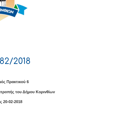
82/2018
μός Πρακτικού 6
ιτρoπής τoυ Δήμoυ Κoριvθίωv
ς 20-02-2018