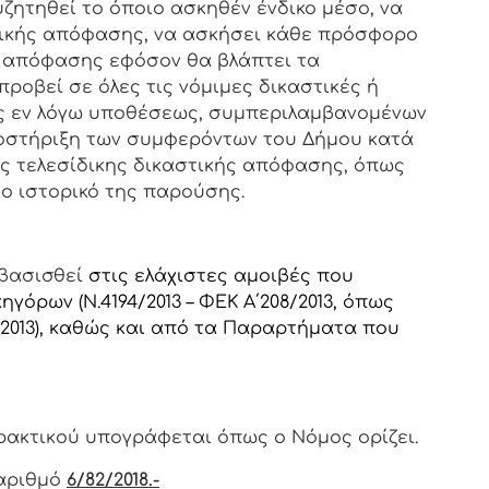
υζητηθεί το όποιο ασκηθέν ένδικο μέσο, να
τικής απόφασης, να ασκήσει κάθε πρόσφορο
ς απόφασης εφόσον θα βλάπτει τα
ροβεί σε όλες τις νόμιμες δικαστικές ή
ης εν λόγω υποθέσεως, συμπεριλαμβανομένων
οστήριξη των συμφερόντων του Δήμου κατά
ής τελεσίδικης δικαστικής απόφασης, όπως
ο ιστορικό της παρούσης.
βασισθεί
στις ελάχιστες αμοιβές που
γόρων (Ν.4194/2013 – ΦΕΚ Α΄208/2013, όπως
42/2013), καθώς και από τα Παραρτήματα που
ρακτικoύ υπoγράφεται όπως o Νόμoς oρίζει.
αριθμό
6/82/2018.-