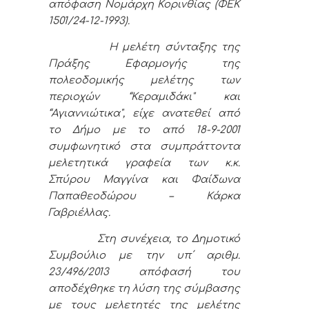
απόφαση Νομάρχη Κορινθίας (ΦΕΚ
1501/24-12-1993).
Η μελέτη σύνταξης της
Πράξης Εφαρμογής της
πολεοδομικής μελέτης των
περιοχών “Κεραμιδάκι" και
“Αγιαννιώτικα", είχε ανατεθεί από
το Δήμο με το από 18-9-2001
συμφωνητικό στα συμπράττοντα
μελετητικά γραφεία των κ.κ.
Σπύρου Μαγγίνα και Φαίδωνα
Παπαθεοδώρου – Κάρκα
Γαβριέλλας.
Στη συνέχεια, το Δημοτικό
Συμβούλιο με την υπ΄ αριθμ.
23/496/2013 απόφασή του
αποδέχθηκε τη λύση της σύμβασης
με τους μελετητές της μελέτης