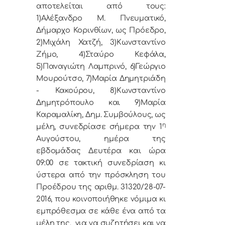
αποτελείται από τους:
1)Αλέξανδρο Μ. Πνευματικό,
Δήμαρχο Κορινθίων, ως Πρόεδρο,
2)Μιχάλη Χατζή, 3)Κωνσταντίνο
Ζήμο, 4)Σταύρο Κεφάλα,
5)Παναγιώτη Λαμπρινό, 6)Γεώργιο
Μουρούτσο, 7)Μαρία Δημητριάδη
- Κακούρου, 8)Κωνσταντίνο
Δημητρόπουλο και 9)Μαρία
Καραμαλίκη, Δημ. Συμβούλους, ως
η
μέλη, συνεδρίασε σήμερα την 1
Αυγούστου, ημέρα της
εβδομάδας Δευτέρα και ώρα
09:00 σε τακτική συνεδρίαση κι
ύστερα από την πρόσκληση του
Προέδρου της αριθμ. 31320/28-07-
2016, που κοινοποιήθηκε νόμιμα κι
εμπρόθεσμα σε κάθε ένα από τα
μέλη της, για να συζητήσει και να