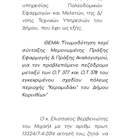
υπηρεσίας Πολεοδομικών
Εφαρμογών και Μελετών, της Δ/
νσης Τεχνικών Υπηρεσιών του
Δήμου, που έχει ως εξής:
ΘΕΜΑ: “Γνωμοδότηση περί
σύνταξης Μεμονωμένης Πράξης
Εφαρμογής & Πράξης Αναλογισμού,
για τον προβλεπόμενο πεζόδρομο
μεταξύ των Ο.Τ 377 και Ο.Τ 378 του
εγκεκριμένου σχεδίου πόλεως
περιοχής “Κεραμιδάκι" του Δήμου
Κορινθίων"
Ο κ. Ελισσαίος Βερβενιώτης
του Μιχαήλ με την αριθμ. πρωτ.
13324/7-4-2016 αίτησή του, ζητά να