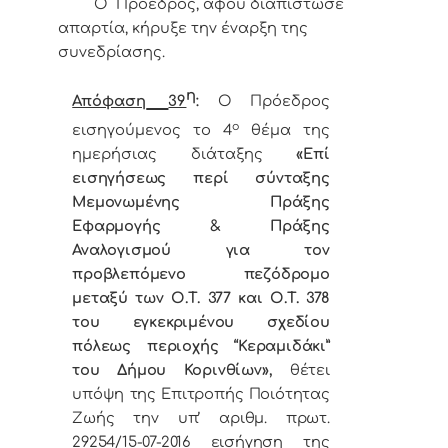
Ο Πρόεδρος, αφού διαπίστωσε
απαρτία, κήρυξε την έναρξη της
συνεδρίασης.
η
Απόφαση
39
:
Ο Πρόεδρος
ο
εισηγούμενος το 4
θέμα της
ημερήσιας διάταξης
«
Επί
εισηγήσεως περί σύνταξης
Μεμονωμένης Πράξης
Εφαρμογής & Πράξης
Αναλογισμού για τον
προβλεπόμενο πεζόδρομο
μεταξύ των Ο.Τ. 377 και Ο.Τ. 378
του εγκεκριμένου σχεδίου
πόλεως περιοχής “Κεραμιδάκι”
του Δήμου Κορινθίων»,
θέτει
υπόψη της Επιτροπής Ποιότητας
Ζωής την υπ’ αριθμ. πρωτ.
29254/15-07-2016 εισήγηση της