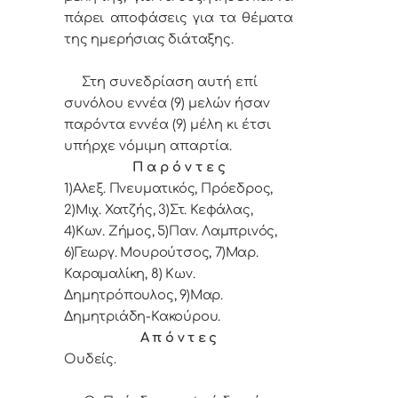
πάρει αποφάσεις για τα θέματα
της ημερήσιας διάταξης.
Στη συνεδρίαση αυτή επί
συνόλου εννέα (9) μελών ήσαν
παρόντα εννέα (9) μέλη κι έτσι
υπήρχε νόμιμη απαρτία.
Π α ρ ό ν τ ε ς
1)Αλεξ. Πνευματικός, Πρόεδρος,
2)
Μιχ. Χατζής
, 3)
Στ. Κεφάλας,
4)Κων. Ζήμος,
5)
Παν. Λαμπρινός,
6)Γεωργ. Μουρούτσος, 7)Μαρ.
Καραμαλίκη,
8) Κων.
Δημητρόπουλος, 9)Μαρ.
Δημητριάδη-Κακούρου.
Α π ό ν τ ε ς
Ουδείς.