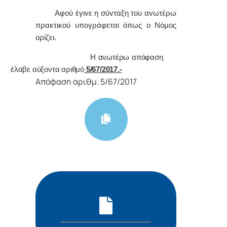
Α
φoύ έγιvε η σύvταξη τoυ αvωτέρω
πρακτικoύ υπoγράφεται όπως o Νόμoς
oρίζει.
Η αvωτέρω απόφαση
έλαβε αύξοντα αριθμό
5/67/2017.-
Απόφαση αριθμ. 5/67/2017