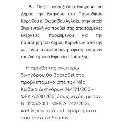
Β.-
Ορίζει πληρεξούσια δικηγόρο του
Δήμου την δικηγόρο στο Πρωτοδικείο
Κορίνθου
κ. Θωμαΐδου Αγλαΐα, στην οποία
δίνει εντολή
να προβεί στις απαιτούμενες
ενέργειες, προκειμένου για την
παραίτηση του Δήμου Κορινθίων από την
ως άνω αναφερόμενη έφεση ενώπιον
του Διοικητικού Εφετείου Τρίπολης.
Η αμοιβή της ανωτέρω
δικηγόρου θα βασισθεί στα
προβλεπόμενα από τον Νέο
Κώδικα Δικηγόρων (Ν.4194/2013 –
ΦΕΚ Α΄208/2013, όπως ισχύει με τον
Ν. 4205/2013 – ΦΕΚ Α΄ 242/2013),
καθώς και από τα Παραρτήματα
που τον συνοδεύουν.