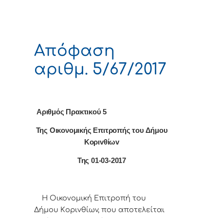
Απόφαση
αριθμ. 5/67/2017
Αριθμός Πρακτικού 5
Της Οικονομικής Επιτρoπής τoυ Δήμoυ
Κoριvθίωv
Της 01-03-2017
Η Οικονομική Επιτρoπή τoυ
Δήμoυ Κoριvθίωv, πoυ απoτελείται