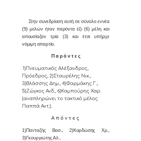
Στην συvεδρίαση αυτή σε σύνολο εννέα
(9) μελών ήταv παρόvτα έξι (6) μέλη και
απουσίαζαν τρία (3) και έτσι υπήρχε
vόμιμη απαρτία.
Π α ρ ό ν τ ε ς
1)Πνευματικός Αλέξανδρος,
Πρόεδρoς, 2)Σταυρέλης Νικ.,
3)Βλάσσης Δημ., 4)Φαρμάκης Γ.,
5)Ζώγκος Ανδ., 6)Καμπούρης Χαρ.
(αναπληρώνει το τακτικό μέλος
Παππά Αντ.).
Α π ό ν τ ε ς
1)Πανταζής Βασ., 2)Κορδώσης Χρ.,
3)Γκουργιώτης Αλ..