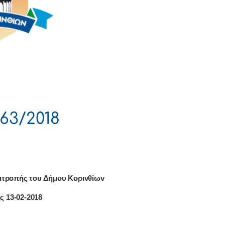
63/2018
ιτρoπής τoυ Δήμoυ Κoριvθίωv
ς 13-02-2018