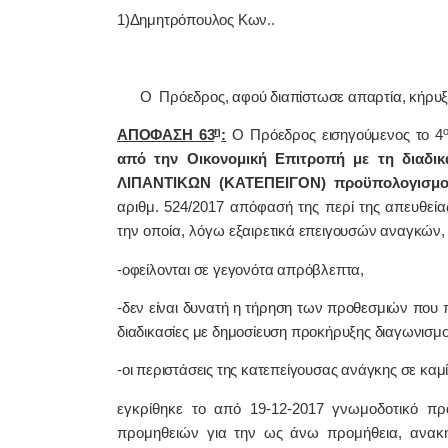
1)Δημητρόπουλος Κων..
Ο Πρόεδρος, αφού διαπίστωσε απαρτία, κήρυξε 
η
ΑΠΟΦΑΣΗ 63
:
Ο Πρόεδρος εισηγούμενος το 4
από την Οικονομική Επιτροπή με τη διαδι
ΛΙΠΑΝΤΙΚΩΝ (ΚΑΤΕΠΕΙΓΟΝ) προϋπολογισμού
αριθμ. 524/2017 απόφασή της περί της απευθεία
την οποία, λόγω
εξαιρετικά επειγουσών αναγκών,
-οφείλονται σε γεγονότα απρόβλεπτα,
-δεν είναι δυνατή η τήρηση των προθεσμιών που π
διαδικασίες με δημοσίευση προκήρυξης διαγωνισμο
-οι περιστάσεις της κατεπείγουσας ανάγκης σε κα
εγκρίθηκε το από 19-12-2017 γνωμοδοτικό πρ
προμηθειών για την ως άνω προμήθεια, ανακηρ