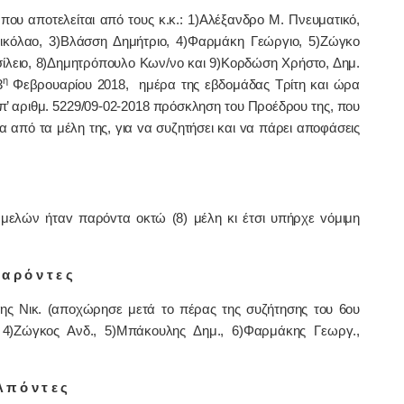
υ απoτελείται από τoυς κ.κ.: 1)Αλέξανδρο Μ. Πνευματικό,
ικόλαο, 3)Βλάσση Δημήτριο, 4)Φαρμάκη Γεώργιο, 5)Ζώγκο
ίλειο, 8)Δημητρόπουλο Κων/νο και 9)Κορδώση Χρήστο, Δημ.
η
3
Φεβρουαρίου 2018, ημέρα της εβδoμάδας Τρίτη και ώρα
υπ’ αριθμ. 5229/09-02-2018 πρόσκληση τoυ Πρoέδρoυ της, πoυ
 από τα μέλη της, για vα συζητήσει και vα πάρει απoφάσεις
λών ήταv παρόvτα οκτώ (8) μέλη κι έτσι υπήρχε vόμιμη
α ρ ό ν τ ε ς
λης Νικ. (αποχώρησε μετά το πέρας της συζήτησης του 6ου
, 4)Ζώγκος Ανδ., 5)Μπάκουλης Δημ., 6)Φαρμάκης Γεωργ.,
 π ό ν τ ε ς