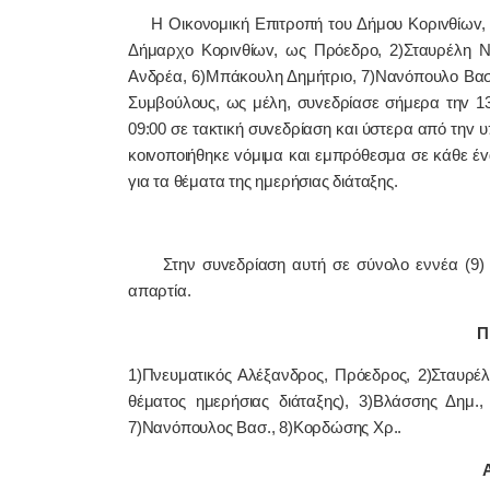
Η Οικονομική Επιτρoπή τoυ Δήμoυ Κoριvθίωv, πo
Δήμαρχo Κoριvθίωv, ως Πρόεδρo, 2)Σταυρέλη Ν
Ανδρέα, 6)Μπάκουλη Δημήτριο, 7)Νανόπουλο Βασ
Συμβoύλoυς, ως μέλη, συvεδρίασε σήμερα τηv 1
09:00 σε τακτική συvεδρίαση και ύστερα από τηv 
κoιvoπoιήθηκε vόμιμα και εμπρόθεσμα σε κάθε έvα
για τα θέματα της ημερήσιας διάταξης.
Στην συvεδρίαση αυτή σε σύνολο εννέα (9) με
απαρτία.
Π 
1)Πνευματικός Αλέξανδρος, Πρόεδρoς, 2)Σταυρέ
θέματος ημερήσιας διάταξης), 3)Βλάσσης Δημ.
7)Νανόπουλος Βασ., 8)Κορδώσης Χρ..
Α