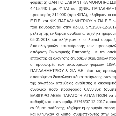
φορείς: α) GANT OIL ΛΙΠΑΝΤΙΚΑ ΜΟΝΟΠΡΟΣΩΠΗ Ε
4.415,44€ (προ ΦΠΑ) και β)ΝΙΚ. ΠΑΠΑΔΗΜΗΤΡ
προσφοράς 312,00€ (προ ΦΠΑ), κλήθηκαν οι
Ε.Π.Ε. και ΝΙΚ. ΠΑΠΑΔΗΜΗΤΡΙΟΥ & ΣΙΑ Ε.Ε. ν
που καθορίζονται στην αριθμ. 57915/07-12-20
μελέτη της εν θέματι ανάθεσης, τάχθηκε ημερο
05-01-2018 και κλήθηκαν κι οι λοιποί συμμε
δικαιολογητικών κατακύρωσης των προσωρινώ
απόφαση Οικονομικής Επιτροπής, με την οπο
επιτροπής αξιολόγησης δημοσίων συμβάσεων προμ
οι προσφορές των οικονομικών φορέων 1)
GA
ΠΑΠΑΔΗΜΗΤΡΙΟΥ & ΣΙΑ Ε.Ε., διότι ως προσωρι
απαιτούμενα δικαιολογητικά κατακύρωσης στον 
της ανωτέρω απευθείας ανάθεσης ο οικονο
συνολικό ποσό προσφοράς 6.899,36€ (συμπ
ΕΛΒΙΓΚΡΟ ΑΒΕΕ ΠΑΡΑΓΩΓΗ ΛΙΠΑΝΤΙΚΩΝ να υ
καθορίζονται στην αριθμ. 57915/07-12-2017 πρόσκ
εν θέματι ανάθεσης, τάχθηκε ημερομηνία αποσφ
και κλήθηκαν οι λοιποί συμμετέχοντες στην ω