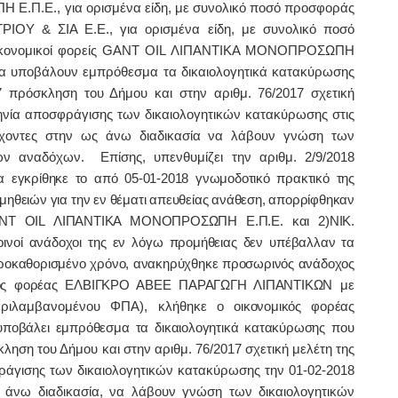
.Π.Ε., για ορισμένα είδη, με συνολικό ποσό προσφοράς
ΙΟΥ & ΣΙΑ Ε.Ε., για ορισμένα είδη, με συνολικό ποσό
 οικονομικοί φορείς GANT OIL ΛΙΠΑΝΤΙΚΑ ΜΟΝΟΠΡΟΣΩΠΗ
α υποβάλουν εμπρόθεσμα τα δικαιολογητικά κατακύρωσης
17 πρόσκληση του Δήμου και στην αριθμ. 76/2017 σχετική
μηνία αποσφράγισης των δικαιολογητικών κατακύρωσης στις
τέχοντες στην ως άνω διαδικασία να λάβουν γνώση των
ν αναδόχων. Επίσης, υπενθυμίζει την αριθμ. 2/9/2018
ία
εγκρίθηκε το από 05-01-2018
γνωμοδοτικό πρακτικό της
ηθειών για την εν θέματι απευθείας ανάθεση, απορρίφθηκαν
NT
OIL
ΛΙΠΑΝΤΙΚΑ ΜΟΝΟΠΡΟΣΩΠΗ Ε.Π.Ε. και 2)ΝΙΚ.
νοί ανάδοχοι της εν λόγω προμήθειας δεν υπέβαλλαν τα
προκαθορισμένο χρόνο, ανακηρύχθηκε προσωρινός ανάδοχος
μικός φορέας ΕΛΒΙΓΚΡΟ ΑΒΕΕ ΠΑΡΑΓΩΓΗ ΛΙΠΑΝΤΙΚΩΝ
με
εριλαμβανομένου ΦΠΑ), κλήθηκε
ο οικονομικός φορέας
ποβάλει εμπρόθεσμα
τα δικαιολογητικά κατακύρωσης
που
ληση του Δήμου και στην αριθμ. 76/2017 σχετική μελέτη της
ράγισης των δικαιολογητικών κατακύρωσης την 01-02-2018
ς άνω διαδικασία, να λάβουν γνώση των δικαιολογητικών