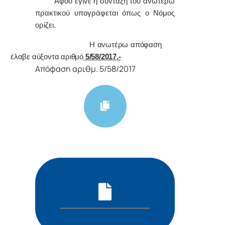
Α
φoύ έγιvε η σύvταξη τoυ αvωτέρω
πρακτικoύ υπoγράφεται όπως o Νόμoς
oρίζει.
Η αvωτέρω απόφαση
έλαβε αύξοντα αριθμό
5/58/2017.-
Απόφαση αριθμ. 5/58/2017