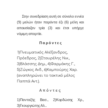
Στην συvεδρίαση αυτή σε σύνολο εννέα
(9) μελών ήταv παρόvτα έξι (6) μέλη και
απουσίαζαν τρία (3) και έτσι υπήρχε
vόμιμη απαρτία.
Π α ρ ό ν τ ε ς
1)Πνευματικός Αλέξανδρος,
Πρόεδρoς, 2)Σταυρέλης Νικ.,
3)Βλάσσης Δημ., 4)Φαρμάκης Γ.,
5)Ζώγκος Ανδ., 6)Καμπούρης Χαρ.
(αναπληρώνει το τακτικό μέλος
Παππά Αντ.).
Α π ό ν τ ε ς
1)Πανταζής Βασ., 2)Κορδώσης Χρ.,
3)Γκουργιώτης Αλ..