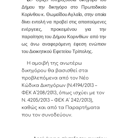
Δήμου την δικηγόρο στο Πρωτοδικείο
Κορίνθου
κ. Θωμαΐδου Αγλαΐα, στην οποία
δίνει εντολή
να προβεί στις απαιτούμενες
ενέργειες, προκειμένου για την
παραίτηση του Δήμου Κορινθίων από την
ως άνω αναφερόμενη έφεση ενώπιον
του Διοικητικού Εφετείου Τρίπολης.
Η αμοιβή της ανωτέρω
δικηγόρου θα βασισθεί στα
προβλεπόμενα από τον Νέο
Κώδικα Δικηγόρων (Ν.4194/2013 –
ΦΕΚ Α΄208/2013, όπως ισχύει με τον
Ν. 4205/2013 – ΦΕΚ Α΄ 242/2013),
καθώς και από τα Παραρτήματα
που τον συνοδεύουν.