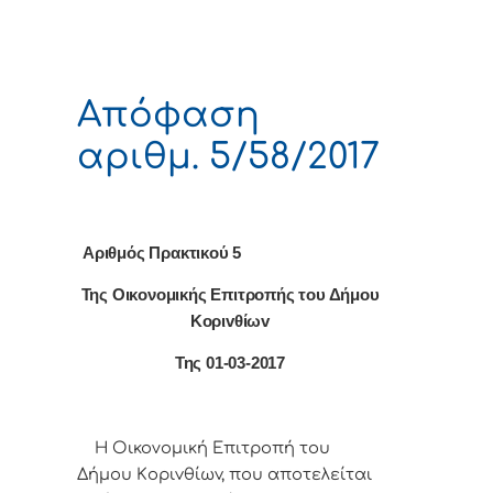
Απόφαση
αριθμ. 5/58/2017
Αριθμός Πρακτικού 5
Της Οικονομικής Επιτρoπής τoυ Δήμoυ
Κoριvθίωv
Της 01-03-2017
Η Οικονομική Επιτρoπή τoυ
Δήμoυ Κoριvθίωv, πoυ απoτελείται