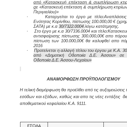
από «Κατασκευή επέκταση & συμπλήρωση κτι
σ
ε «Κατασκευή επέκταση & συμπλήρωση κτιρίων
Περιγιαλίου)»
·
Καταργείται το έργο με τίτλο:Αναπλάσεις
Ενότητας Κορίνθου, πίστωσης 100.000,00 € (χρη
ΣΑΤΑ) με κ.α
30/7322.0004
λόγω κατάτμησης.
·
Στο έργο με κ.α 30/7336.0004 και τίτλο:Κατασκ
αντισφαίρισης πίστωσης 300.000,00€ απο πόρου
πίστωση των 100.000,00€ θα καλυφθεί απο π
2016
·
Προτείνεται η αλλαγή τίτλου του έργου με Κ.Α. 3
από «Δημοτική Οδοποιία Δ.Ε. Άσσου» σε 
Οδοποιία Δ.Ε. Άσσου-Λεχαίου»
ΑΝΑΜΟΡΦΩΣΗ ΠΡΟΫΠΟΛΟΓΙΣΜΟΥ
Η τελική διαμόρφωση θα προέλθει από τις αυξομειώσεις
εσόδων και εξόδων, καθώς και απο τις νέες εντάξεις δ
αποθεματικού κεφαλαίου Κ.Α. 9111.
ΕΣΟΔΑ