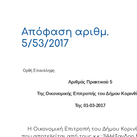
Απόφαση αριθμ.
5/53/2017
Ορθή Επανάληψη
Αριθμός Πρακτικού 5
Της Οικονομικής Επιτρoπής τoυ Δήμoυ Κoριvθ
Της 01-03-2017
Η Οικονομική Επιτρoπή τoυ Δήμoυ Κoριvθ
πoυ απoτελείται από τoυς κ.κ.: 1)Αλέξανδρο 