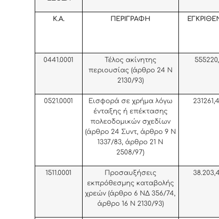
Κ.Α.
ΠΕΡΙΓΡΑΦΗ
ΕΓΚΡΙΘΕ
0441.0001
Τέλος ακίνητης
555220
περιουσίας (άρθρο 24 Ν
2130/93)
0521.0001
Εισφορά σε χρήμα λόγω
231261,
ένταξης ή επέκτασης
πολεοδομικών σχεδίων
(άρθρο 24 Συντ, άρθρο 9 Ν
1337/83, άρθρο 21 Ν
2508/97)
1511.0001
Προσαυξήσεις
38.203,
εκπρόθεσμης καταβολής
χρεών (άρθρο 6 ΝΔ 356/74,
άρθρο 16 Ν 2130/93)