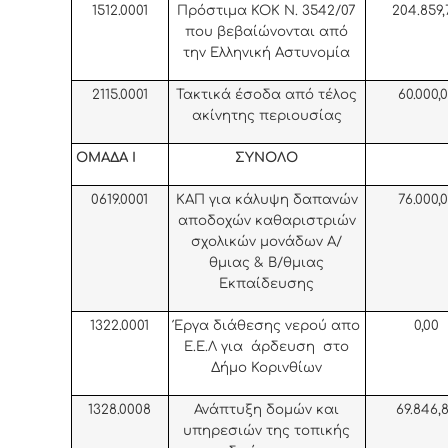
1512.0001
Πρόστιμα ΚΟΚ Ν. 3542/07
204.859,
που βεβαίώνονται από
την Ελληνική Αστυνομία
2115.0001
Τακτικά έσοδα από τέλος
60.000,
ακίνητης περιουσίας
ΟΜΑΔΑ Ι
ΣΥΝΟΛΟ
0619.0001
ΚΑΠ για κάλυψη δαπανών
76.000,
αποδοχών καθαριστριών
σχολικών μονάδων Α/
θμιας & Β/θμιας
Εκπαίδευσης
1322.0001
Έργα διάθεσης νερού απο
0,00
Ε.Ε.Λ για άρδευση στο
Δήμο Κορινθίων
1328.0008
Ανάπτυξη δομών και
69.846,
υπηρεσιών της τοπικής