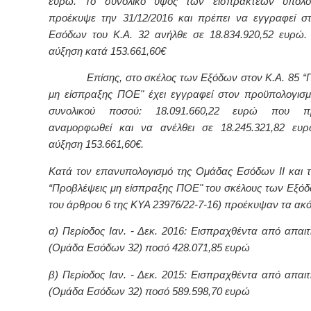
ευρώ. Το συνολικό ύψος των εισπρακτέων υπολ
προέκυψε την 31/12/2016 και πρέπει να εγγραφεί 
Εσόδων του Κ.Α. 32 ανήλθε σε 18.834.920,52 ευρώ.
αύξηση κατά 153.661,60€
Επίσης, στο σκέλος των Εξόδων στον Κ.Α. 85 “Π
μη είσπραξης ΠΟΕ" έχει εγγραφεί στον προϋπολογισ
συνολικού ποσού: 18.091.660,22 ευρώ που π
αναμορφωθεί και να ανέλθει σε 18.245.321,82 ευρ
αύξηση 153.661,60€.
Κατά τον επανυπολογισμό της Ομάδας Εσόδων
II
και 
“Προβλέψεις μη είσπραξης ΠΟΕ" του σκέλους των Εξόδ
του άρθρου 6 της ΚΥΑ 23976/22-7-16) προέκυψαν τα ακ
α) Περίοδος Ιαν. - Δεκ. 2016: Εισπραχθέντα από απαι
(Ομάδα Εσόδων 32) ποσό 428.071,85 ευρώ
β) Περίοδος Ιαν. - Δεκ. 2015: Εισπραχθέντα από απαι
(Ομάδα Εσόδων 32) ποσό 589.598,70 ευρώ