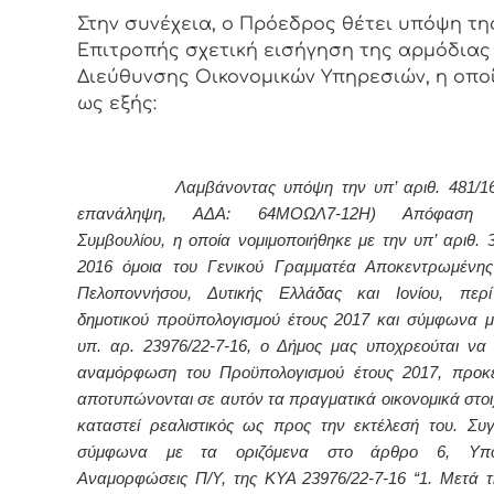
Στην συνέχεια, ο Πρόεδρος θέτει υπόψη τη
Επιτροπής σχετική εισήγηση της αρμόδιας
Διεύθυνσης Οικονομικών Υπηρεσιών
, η οπο
ως εξής:
Λαμβάνοντας υπόψη την υπ’ αριθ. 481/16 
επανάληψη, ΑΔΑ: 64ΜΟΩΛ7-12Η) Απόφαση Δ
Συμβουλίου, η οποία νομιμοποιήθηκε με την υπ’ αριθ. 
2016 όμοια του Γενικού Γραμματέα Αποκεντρωμένης
Πελοποννήσου, Δυτικής Ελλάδας και Ιονίου, περί
δημοτικού προϋπολογισμού έτους 2017 και σύμφωνα 
υπ. αρ. 23976/22-7-16, ο Δήμος μας υποχρεούται να
αναμόρφωση του Προϋπολογισμού έτους 2017, προκε
αποτυπώνονται σε αυτόν τα πραγματικά οικονομικά στοι
καταστεί ρεαλιστικός ως προς την εκτέλεσή του. Συγ
σύμφωνα με τα οριζόμενα στο άρθρο 6, Υποχ
Αναμορφώσεις Π/Υ, της ΚΥΑ 23976/22-7-16 “1. Μετά τ