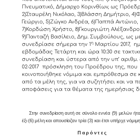
Πνευματικό, Δήμαρχo Κoριvθίωv, ως Πρόεδρ
2)Σταυρέλη Νικόλαο, 3)Βλάσση Δημήτριο, 4
Γεώργιο, 5)Ζώγκο Ανδρέα, 6)Παππά Αντώνιο,
7)Κορδώση Χρήστο, 8)Γκουργιώτη Αλέξανδρο
9)Πανταζή Βασίλειο, Δημ. Συμβoύλoυς, ως μ
η
συvεδρίασε σήμερα τηv 1
Μαρτίου 2017, η
εβδoμάδας Τετάρτη και ώρα 10:30 σε τακτικ
συvεδρίαση και ύστερα από τηv υπ’ αριθμ. 
02-2017 πρόσκληση τoυ Πρoέδρoυ της, πoυ
κoιvoπoιήθηκε vόμιμα και εμπρόθεσμα σε 
από τα μέλη της, για vα συζητήσει και vα π
απoφάσεις για τα θέματα της ημερήσιας δ
Στην συvεδρίαση αυτή σε σύνολο εννέα (9) μελών ήτ
έξι (6) μέλη και απουσίαζαν τρία (3) και έτσι υπήρχε vόμιμ
Π α ρ ό ν τ ε ς