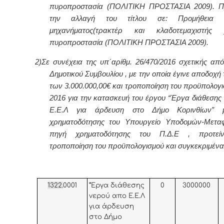
πυροπροστασία (ΠΟΛΙΤΙΚΗ ΠΡΟΣΤΑΣΙΑ 2009). Πρ
την αλλαγή του τίτλου σε: Προμήθεια γ
μηχανήματος(τρακτέρ και κλαδοτεμαχιστής
πυροπροστασία (ΠΟΛΙΤΙΚΗ ΠΡΟΣΤΑΣΙΑ 2009).
2)Σε συνέχεια της υπ΄αρίθμ. 26/470/2016 σχετικής απ
Δημοτικού Συμβουλίου , με την οποία έγινε αποδοχ
των 3.000.000,00€ και τροποποίηση του προϋπολογι
2016 για την κατασκευή του έργου “Έργα διάθεσης
Ε.Ε.Λ για άρδευση στο Δήμο Κορινθίων” 
χρηματοδότησης του Υπουργείο Υποδομών-Μετα
πηγή χρηματοδότησης του Π.Δ.Ε , προτείν
τροποποίηση του προϋπολογισμού και συγκεκριμένα
1322.
0001
“Έργα διάθεσης
0
3000000
νερού απο Ε.Ε.Λ
για άρδευση
στο Δήμο