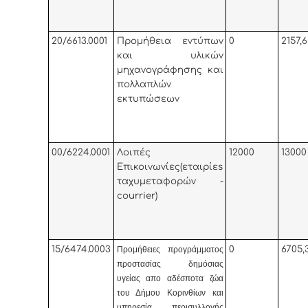
20/6613.0001
Προμήθεια εντύπων
0
2157,6
και υλικών
μηχανογράφησης και
πολλαπλών
εκτυπώσεων
00/6224.0001
Λοιπές
12000
13000
Επικοινωνίες(εταιρίεs
ταχυμεταφορών -
courrier)
15/6474.0003
0
6705,
Προμήθειες προγράμματος
προστασίας δημόσιας
υγείας απο αδέσποτα ζώα
του Δήμου Κορινθίων και
υπηρεσία περισυλλογής