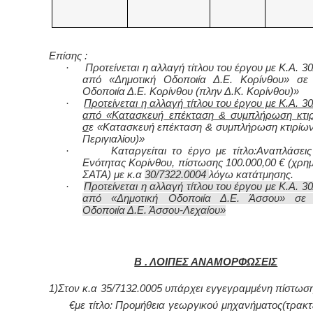
Επίσης :
·
Προτείνεται η αλλαγή τίτλου του έργου με Κ.Α. 3
από «Δημοτική Οδοποιία Δ.Ε. Κορίνθου» σε 
Οδοποιία Δ.Ε. Κορίνθου (πλην Δ.Κ. Κορίνθου)»
·
Προτείνεται η αλλαγή τίτλου του έργου με Κ.Α. 3
από «Κατασκευή επέκταση & συμπλήρωση κτι
σ
ε «Κατασκευή επέκταση & συμπλήρωση κτιρίων
Περιγιαλίου)»
·
Καταργείται το έργο με τίτλο:Αναπλάσεις
Ενότητας Κορίνθου, πίστωσης 100.000,00 € (χρη
ΣΑΤΑ) με κ.α
30/7322.0004
λόγω κατάτμησης.
·
Προτείνεται η αλλαγή τίτλου του έργου με Κ.Α. 3
από «Δημοτική Οδοποιία Δ.Ε. Άσσου» σε 
Οδοποιία Δ.Ε. Άσσου-Λεχαίου»
Β . ΛΟΙΠΕΣ ΑΝΑΜΟΡΦΩΣΕΙΣ
1)Στον κ.α 35/7132.0005 υπάρχει εγγεγραμμένη πίστωση
€με τίτλο: Προμήθεια γεωργικού μηχανήματος(τρακτ