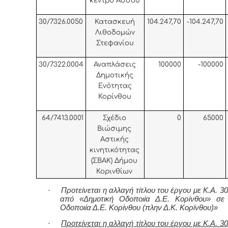
κέντρο Άσσου
30/7326.0050
Κατασκευή
104.247,70
-104.247,70
Λιθοδομών
Στεφανίου
30/7322.0004
Αναπλάσεις
100000
-100000
Δημοτικής
Ενότητας
Κορίνθου
64/7413.0001
Σχέδιο
0
65000
Βιώσιμης
Αστικής
κινητικότητας
(ΣΒΑΚ) Δήμου
Κορινθίων
·
Προτείνεται η αλλαγή τίτλου του έργου με Κ.Α. 3
από «Δημοτική Οδοποιία Δ.Ε. Κορίνθου» σε 
Οδοποιία Δ.Ε. Κορίνθου (πλην Δ.Κ. Κορίνθου)»
·
Προτείνεται η αλλαγή τίτλου του έργου με Κ.Α. 3