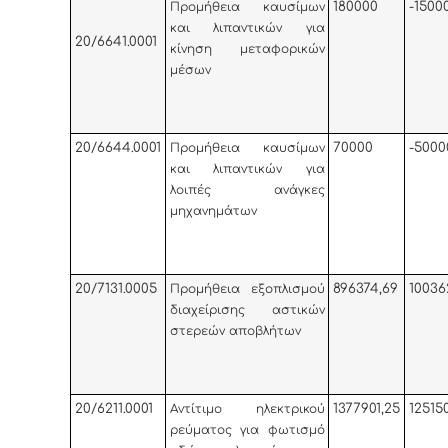
180000
-1500
Προμήθεια καυσίμων
και λιπαντικών για
20/6641.0001
κίνηση μεταφορικών
μέσων
20/6644.0001
70000
-5000
Προμήθεια καυσίμων
και λιπαντικών για
λοιπές ανάγκες
μηχανημάτων
20/7131.0005
896374,69
10036
Προμήθεια εξοπλισμού
διαχείρισης αστικών
στερεών αποβλήτων
20/6211.0001
1377901,25
12515
Αντίτιμο ηλεκτρικού
ρεύματος για φωτισμό