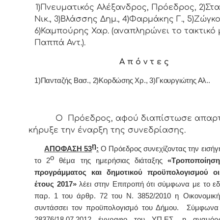
1)Πνευματικός Αλέξανδρος, Πρόεδρoς, 2)Στ
Νικ., 3)Βλάσσης Δημ., 4)Φαρμάκης Γ., 5)Ζώγκο
6)Καμπούρης Χαρ. (αναπληρώνει το τακτικό 
Παππά Αντ.).
Α π ό ν τ ε ς
1)Πανταζής Βασ., 2)Κορδώσης Χρ., 3)Γκουργιώτης Αλ..
Ο Πρόεδρος, αφού διαπίστωσε απαρτ
κήρυξε την έναρξη της συνεδρίασης.
η
ΑΠΟΦΑΣΗ 53
:
Ο Πρόεδρος συνεχίζοντας την εισήγ
ο
το 2
θέμα της ημερήσιας διάταξης
«
Τροποποίηση
προγράμματος και δημοτικού προϋπολογισμού οι
έτους 2017»
λέει στην Επιτροπή ότι σύμφωνα με το εδ
παρ. 1 του άρθρ. 72 του Ν. 3852/2010 η Οικονομικ
συντάσσει τον προϋπολογισμό του Δήμου. Σύμφωνα 
28376/18.07.2012 έγγραφο του ΥΠ.ΕΣ. η αναμό