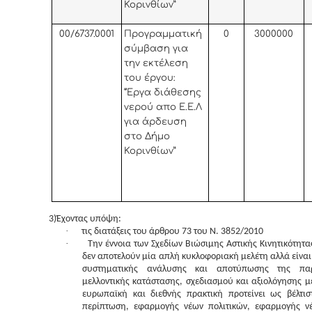
Κορινθίων”
00/6737.0001
Προγραμματική
0
3000000
σύμβαση για
την εκτέλεση
του έργου:
“Έργα διάθεσης
νερού απο Ε.Ε.Λ
για άρδευση
στο Δήμο
Κορινθίων”
3)Έχοντας υπόψη:
·
τις διατάξεις του άρθρου 73 του Ν. 3852/2010
·
Την έννοια των Σχεδίων Βιώσιμης Αστικής Κινητικότητα
δεν αποτελούν μία απλή κυκλοφοριακή μελέτη αλλά είνα
συστηματικής ανάλυσης και αποτύπωσης της πα
μελλοντικής κατάστασης, σχεδιασμού και αξιολόγησης 
ευρωπαϊκή και διεθνής πρακτική προτείνει ως βέλτισ
περίπτωση, εφαρμογής νέων πολιτικών, εφαρμογής 