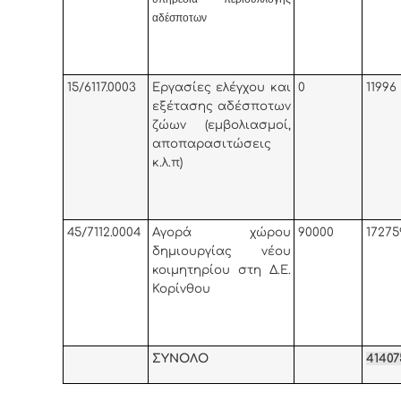
αδέσποτων
15/6117.0003
Εργασίες ελέγχου και
0
11996
εξέτασης αδέσποτων
ζώων (εμβολιασμοί,
αποπαρασιτώσεις
κ.λ.π)
45/7112.0004
Αγορά χώρου
90000
17275
δημιουργίας νέου
κοιμητηρίου στη Δ.Ε.
Κορίνθου
ΣΥΝΟΛΟ
41407