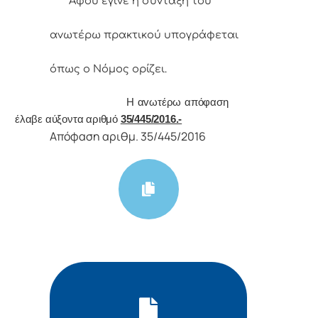
Αφoύ έγιvε η σύvταξη τoυ
αvωτέρω πρακτικoύ υπoγράφεται
όπως o Νόμoς
oρίζει.
Η αvωτέρω απόφαση
έλαβε αύξοντα αριθμό
35/445/2016.-
Απόφαση αριθμ. 35/445/2016