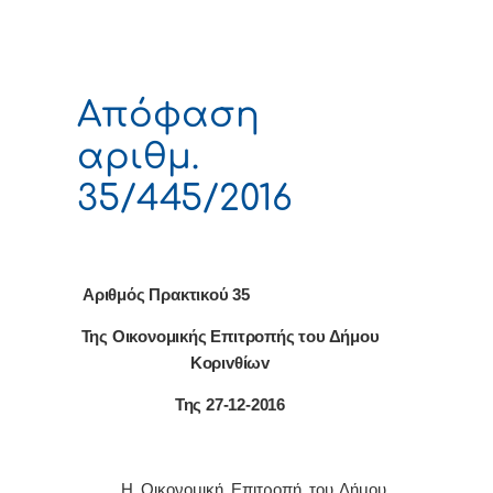
Απόφαση
αριθμ.
35/445/2016
Αριθμός Πρακτικού 35
Της Οικονομικής Επιτρoπής τoυ Δήμoυ
Κoριvθίωv
Της 27-12-2016
Η Οικονομική Επιτρoπή τoυ Δήμoυ