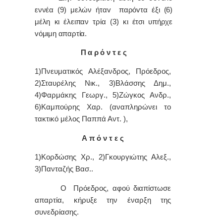
εννέα (9) μελών ήταv παρόvτα έξι (6)
μέλη κι έλειπαν τρία (3) κι έτσι υπήρχε
vόμιμη απαρτία.
Π α ρ ό ν τ ε ς
1)Πνευματικός Αλέξανδρος, Πρόεδρος,
2)Σταυρέλης Νικ., 3)Βλάσσης Δημ.,
4)Φαρμάκης Γεωργ., 5)Ζώγκος Ανδρ.,
6)Καμπούρης Χαρ. (αναπληρώνει το
τακτικό μέλος Παππά Αντ. ),
Α π ό ν τ ε ς
1)Κορδώσης Χρ., 2)Γκουργιώτης Αλεξ.,
3)Πανταζής Βασ..
Ο Πρόεδρος, αφού διαπίστωσε
απαρτία, κήρυξε την έναρξη της
συνεδρίασης.