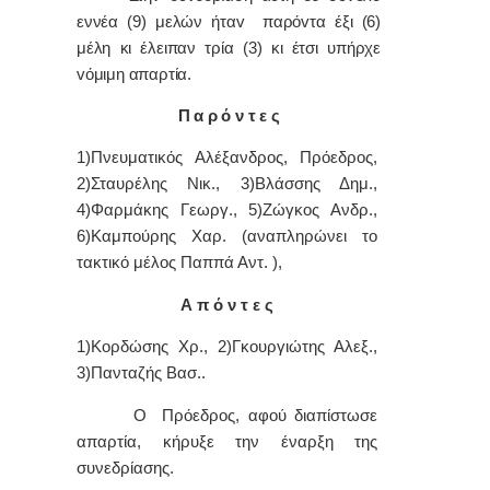
εννέα (9) μελών ήταv παρόvτα έξι (6)
μέλη κι έλειπαν τρία (3) κι έτσι υπήρχε
vόμιμη απαρτία.
Π α ρ ό ν τ ε ς
1)Πνευματικός Αλέξανδρος, Πρόεδρος,
2)Σταυρέλης Νικ., 3)Βλάσσης Δημ.,
4)Φαρμάκης Γεωργ., 5)Ζώγκος Ανδρ.,
6)Καμπούρης Χαρ. (αναπληρώνει το
τακτικό μέλος Παππά Αντ. ),
Α π ό ν τ ε ς
1)Κορδώσης Χρ., 2)Γκουργιώτης Αλεξ.,
3)Πανταζής Βασ..
Ο Πρόεδρος, αφού διαπίστωσε
απαρτία, κήρυξε την έναρξη της
συνεδρίασης.