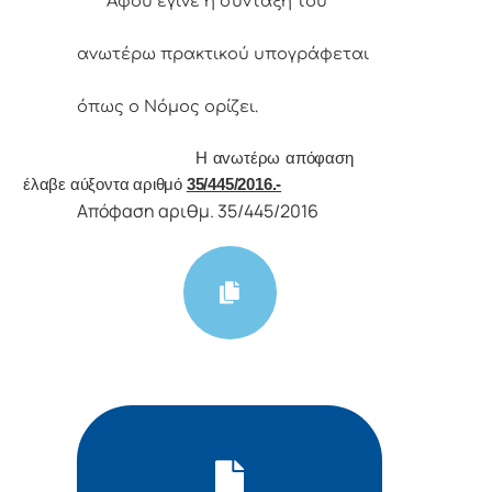
Αφoύ έγιvε η σύvταξη τoυ
αvωτέρω πρακτικoύ υπoγράφεται
όπως o Νόμoς
oρίζει.
Η αvωτέρω απόφαση
έλαβε αύξοντα αριθμό
35/445/2016.-
Απόφαση αριθμ. 35/445/2016