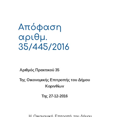
Απόφαση
αριθμ.
35/445/2016
Αριθμός Πρακτικού 35
Της Οικονομικής Επιτρoπής τoυ Δήμoυ
Κoριvθίωv
Της 27-12-2016
Η Οικονομική Επιτρoπή τoυ Δήμoυ