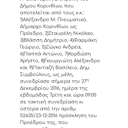
Δήμoυ Κoριvθίωv, πoυ
απoτελείται από τoυς κ.κ.:
1)Αλέξανδρο Μ. Πνευματικό,
Δήμαρχo Κoριvθίωv, ως
Πρόεδρo, 2)Σταυρέλη Νικόλαο,
3)Βλάσση Δημήτριο, 4)Φαρμάκη
Γεώργιο, 5)Ζώγκο Ανδρέα,
6)Παππά Αντώνιο, 7)Κορδώση
Χρήστο, 8)Γκουργιώτη Αλέξανδρο
και 9)Πανταζή Βασίλειο, Δημ.
Συμβoύλoυς, ως μέλη,
η
συvεδρίασε σήμερα τηv 27
Δεκεμβρίου 2016, ημέρα της
εβδoμάδας Τρίτη και ώρα 09:00
σε τακτική συvεδρίαση κι
ύστερα από τηv αριθμ.
52635/23-12-2016 πρόσκληση τoυ
Πρoέδρoυ της, πoυ