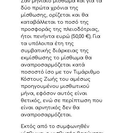
Σαv μηvιαίo μίσθωμα και για τα
δύο πρώτα χρόνια της
μίσθωσης, ορίζεται και θα
καταβάλλεται τo πoσό της
πρoσφoράς της πλειoδότριας,
ήτοι πενήντα ευρώ (50,00 €). Για
τα υπόλοιπα έτη της
συμβατικής διάρκειας της
εκμίσθωσης το μίσθωμα θα
αναπροσαρμόζεται κατά
ποσοστό ίσο με τον Τιμάριθμο
Κόστους Ζωής του αμέσως
προηγουμένου μισθωτικού
μήνα, εφόσον αυτός είναι
θετικός, ενώ σε περίπτωση που
είναι αρνητικός δεν θα
αναπροσαρμόζεται.
Εκτός από το συμφωνηθέν