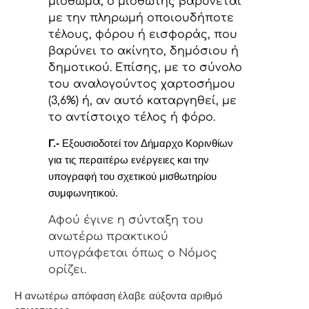
μίσθωμα, ο μισθωτής βαρύνεται
με την πληρωμή οποιουδήποτε
τέλους, φόρου ή εισφοράς, που
βαρύνει το ακίνητο, δημόσιου ή
δημοτικού. Επίσης, με το σύνολο
του αναλογούντος χαρτοσήμου
(3,6%) ή, αν αυτό καταργηθεί, με
το αντίστοιχο τέλος ή φόρο.
Γ.-
Εξουσιοδοτεί τον Δήμαρχο Κορινθίων
για τις περαιτέρω ενέργειες και την
υπογραφή του σχετικού μισθωτηρίου
συμφωνητικού.
Αφoύ έγιvε η σύvταξη τoυ
αvωτέρω πρακτικoύ
υπoγράφεται όπως o Νόμoς
oρίζει.
Η αvωτέρω απόφαση έλαβε αύξοντα αριθμό