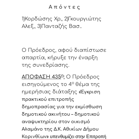
Α π ό ν τ ε ς
1)Κορδώσης Χρ., 2)Γκουργιώτης
Αλεξ., 3)Πανταζής Βασ..
Ο Πρόεδρος, αφού διαπίστωσε
απαρτία, κήρυξε την έναρξη
της συνεδρίασης.
η
ΑΠΟΦΑΣΗ 435
:
Ο Πρόεδρος
ο
εισηγούμενος το 4
θέμα της
ημερήσιας διάταξης
«Έγκριση
πρακτικού επιτροπής
δημοπρασίας για την εκμίσθωση
δημοτικού ακινήτου – δημοτικού
αναψυκτηρίου στον οικισμό
Αλαμάνο της Δ.Κ. Αθικίων Δήμου
Κορινθίων
»
υπενθυμίζει στην Επιτροπή