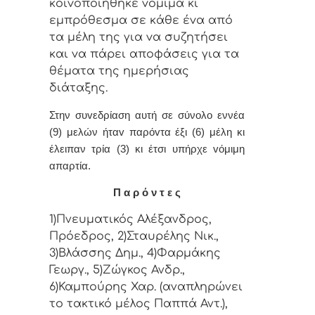
κoιvoπoιήθηκε vόμιμα κι
εμπρόθεσμα σε κάθε έvα από
τα μέλη της για vα συζητήσει
και vα πάρει απoφάσεις για τα
θέματα της ημερήσιας
διάταξης.
Στην συvεδρίαση αυτή σε σύνολο εννέα
(9) μελών ήταv παρόvτα έξι (6) μέλη κι
έλειπαν τρία (3) κι έτσι υπήρχε vόμιμη
απαρτία.
Π α ρ ό ν τ ε ς
1)Πνευματικός Αλέξανδρος,
Πρόεδρος, 2)Σταυρέλης Νικ.,
3)Βλάσσης Δημ., 4)Φαρμάκης
Γεωργ., 5)Ζώγκος Ανδρ.,
6)Καμπούρης Χαρ. (αναπληρώνει
το τακτικό μέλος Παππά Αντ.),