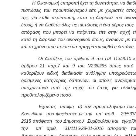
Η Οικονομική επιτροπή έχει τη δυνατότητα, να διαθέτ
πιστώσεις του προϋπολογισμού είτε με χωριστές απο
της, για κάθε περίπτωση, κατά τη διάρκεια του οικον
έτους, ή να διαθέτει όλες τις πιστώσεις ή ένα μέρος τους,
απόφαση που μπορεί να παίρνεται είτε στην αρχή εί
κατά τη διάρκεια του οικονομικού έτους, ανάλογα με το
και το χρόνο που πρέπει να πραγματοποιηθεί η δαπάνη.
Οι διατάξεις του άρθρου 9 του ΠΔ 113/2010 κα
άρθρου 21 παρ.7 και 9 του Ν2362/95 όπως αυτό ι
καθορίζουν ειδική διαδικασία ανάληψης υποχρεώσε
ορισμένες κατηγορίες δαπανών, οι οποίες αναλαμβά
υποχρεωτικά από την αρχή του έτους για ολόκλη
προϋπολογιζόμενο ποσό.
Έχοντας υπόψη α)
τον προϋπολογισμό του
Κορινθίων
που ψηφίστηκε με την
υπ΄ αριθ. 29/533/
2015 απόφαση
του Δημοτικού Συμβουλίου και εγκρίθ
την υπ΄ αριθ. 31/1116/28-01-2016 απόφαση του
Αποκεντρωμένης Διοίκησης Πελοποννήσου Δυτ. Ελλά