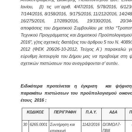
Ιονίου, β) τις υπ΄αριθ. 4/47/2016, 5/78/2016, 6/123
7/144/2016, 8/158/2016, 9/175/2016, 11/212/2016, 14/248
16/275/2016, 17/289/2016, 19/330/2016, 20/344
αποφάσεις του Δημοτικού Συμβουλίου με τίτλο “Τροπο
Τεχνικού Προγράμματος και Δημοτικού Προϋπολογισμού
2016”, γ)τις σχετικές διατάξεις του άρθρου 5 του Ν. 4089/
2012 (ΦΕΚ 206/26-10-2012, Τεύχος Α΄) παρακαλώ γ
εύρυθμη λειτουργία του Δήμου μας να προβούμε στη 
σχετικών πιστώσεων που αναγράφονται σ’ αυτόν.
Ειδικότερα προτείνεται η έγκριση και ψήφισ
παρακάτω πιστώσεων του προϋπολογισμού οικονο
έτους 2016 :
ΚΩΔΙΚΟΣ
ΠΕΡΙΓΡΑΦΗ
Π.Α.Υ.
ΑΔΑ
Π
30
6265.0001
Συντήρηση και
1142/2016
ΩΙ3ΜΩΛ7-
επισκευή
ΠΒ8