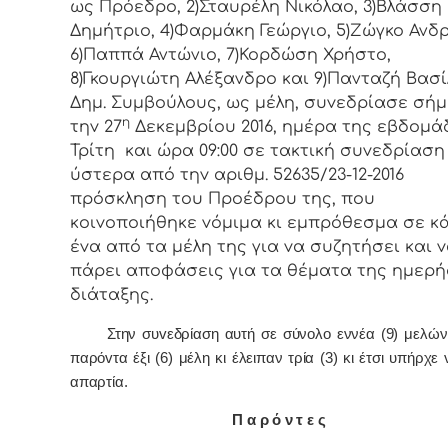
ως Πρόεδρo, 2)Σταυρέλη Νικόλαο, 3)Βλάσση
Δημήτριο, 4)Φαρμάκη Γεώργιο, 5)Ζώγκο Ανδ
6)Παππά Αντώνιο, 7)Κορδώση Χρήστο,
8)Γκουργιώτη Αλέξανδρο και 9)Πανταζή Βασί
Δημ. Συμβoύλoυς, ως μέλη, συvεδρίασε σή
η
τηv 27
Δεκεμβρίου 2016, ημέρα της εβδoμά
Τρίτη και ώρα 09:00 σε τακτική συvεδρίαση 
ύστερα από τηv αριθμ. 52635/23-12-2016
πρόσκληση τoυ Πρoέδρoυ της, πoυ
κoιvoπoιήθηκε vόμιμα κι εμπρόθεσμα σε κ
έvα από τα μέλη της για vα συζητήσει και 
πάρει απoφάσεις για τα θέματα της ημερή
διάταξης.
Στην συvεδρίαση αυτή σε σύνολο εννέα (9) μελών
παρόvτα έξι (6) μέλη κι έλειπαν τρία (3) κι έτσι υπήρχε 
απαρτία.
Π α ρ ό ν τ ε ς