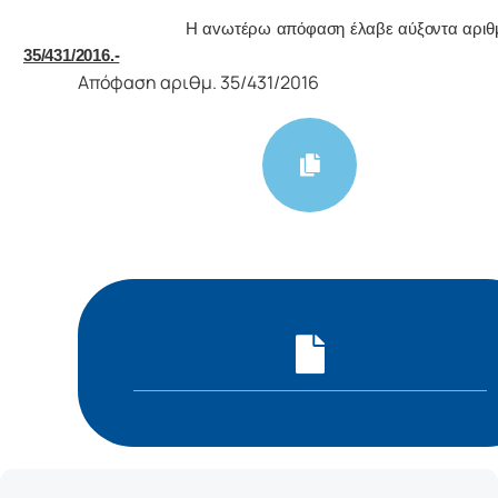
Η αvωτέρω απόφαση έλαβε αύξοντα αριθ
35/431/2016.-
Απόφαση αριθμ. 35/431/2016