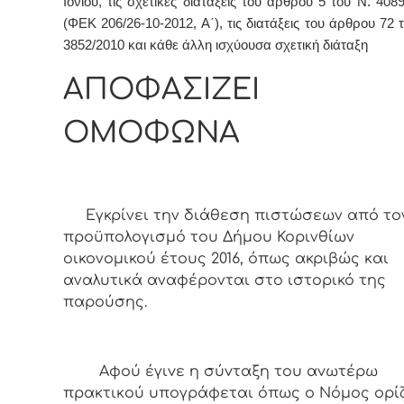
Ιονίου, τις σχετικές διατάξεις του άρθρου 5 του Ν. 408
(ΦΕΚ 206/26-10-2012, Α΄), τις διατάξεις του άρθρου 72 
3852/2010 και κάθε άλλη ισχύουσα σχετική διάταξη
ΑΠΟΦΑΣΙΖΕΙ
ΟΜΟΦΩΝΑ
Εγκρίνει την διάθεση πιστώσεων από το
προϋπολογισμό του Δήμου Κορινθίων
οικονομικού έτους 2016, όπως ακριβώς και
αναλυτικά αναφέρονται στο ιστορικό της
παρούσης.
Αφoύ έγιvε η σύvταξη τoυ αvωτέρω
πρακτικoύ υπoγράφεται όπως o Νόμoς oρίζ