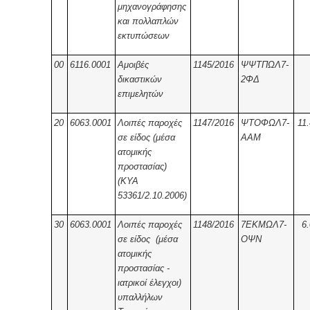
μηχανογράφησης
και πολλαπλών
εκτυπώσεων
00
6116.0001
Αμοιβές
1145/2016
ΨΨΤΠΩΛ7-
δικαστικών
2ΦΔ
επιμελητών
20
6063.0001
Λοιπές παροχές
1147/2016
ΨΤΟΦΩΛ7-
11
σε είδος (μέσα
ΑΑΜ
ατομικής
προστασίας)
(ΚΥΑ
53361/2.10.2006)
30
6063.0001
Λοιπές παροχές
1148/2016
7ΕΚΜΩΛ7-
6
σε είδος (μέσα
ΟΨΝ
ατομικής
προστασίας -
ιατρικοί έλεγχοι)
υπαλλήλων