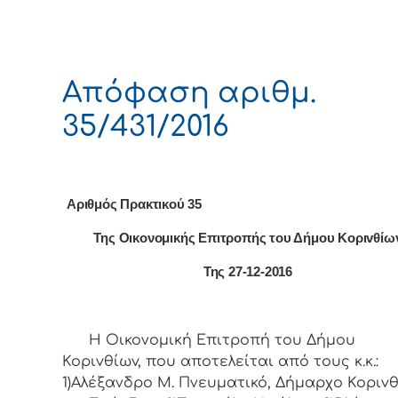
Απόφαση αριθμ.
35/431/2016
Αριθμός Πρακτικού 35
Της Οικονομικής Επιτρoπής τoυ Δήμoυ Κoριvθίω
Της 27-12-2016
Η Οικονομική Επιτρoπή τoυ Δήμoυ
Κoριvθίωv, πoυ απoτελείται από τoυς κ.κ.:
1)Αλέξανδρο Μ. Πνευματικό, Δήμαρχo Κoριvθ