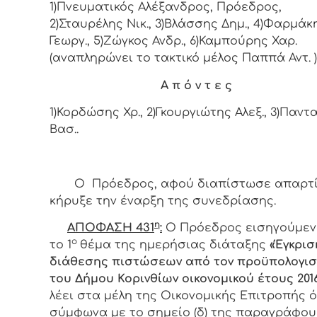
1)Πνευματικός Αλέξανδρος, Πρόεδρος,
2)Σταυρέλης Νικ., 3)Βλάσσης Δημ., 4)Φαρμάκ
Γεωργ., 5)Ζώγκος Ανδρ., 6)Καμπούρης Χαρ.
(αναπληρώνει το τακτικό μέλος Παππά Αντ.
Α π ό ν τ ε ς
1)Κορδώσης Χρ., 2)Γκουργιώτης Αλεξ., 3)Παντ
Βασ..
Ο Πρόεδρος, αφού διαπίστωσε απαρτί
κήρυξε την έναρξη της συνεδρίασης.
η
ΑΠΟΦΑΣΗ 431
:
Ο Πρόεδρος εισηγούμεν
ο
το 1
θέμα της ημερήσιας διάταξης
«Έγκρισ
διάθεσης πιστώσεων από τον προϋπολογι
του Δήμου Κορινθίων οικονομικού έτους 201
λέει στα μέλη της Οικονομικής Επιτροπής ό
σύμφωνα με το σημείο (δ) της παραγράφου