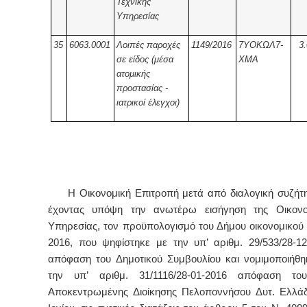
Τεχνικής
Υπηρεσίας
35
6063.0001
Λοιπές παροχές
1149/2016
7ΥΟΚΩΛ7-
3
σε είδος (μέσα
ΧΜΑ
ατομικής
προστασίας -
ιατρικοί έλεγχοι)
Η Οικονομική Επιτροπή μετά από διαλογική συζήτη
έχοντας υπόψη την ανωτέρω εισήγηση της Οικονο
Υπηρεσίας, τον προϋπολογισμό του Δήμου οικονομικού 
2016, που ψηφίστηκε με την υπ’ αριθμ. 29/533/28-12
απόφαση του Δημοτικού Συμβουλίου και νομιμοποιήθη
την υπ’ αριθμ. 31/1116/28-01-2016 απόφαση του
Αποκεντρωμένης Διοίκησης Πελοποννήσου Δυτ. Ελλά