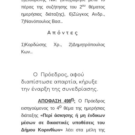
ου
πέρας της συζήτησης του 2
θέματος
ημερήσιας διάταξης), 6)Ζώγκος Ανδρ.,
7)Νανόπουλος Βασ..
Α π ό ν τ ε ς
1)Κορδώσης Χρ., 2)Δημητρόπουλος
Κων..
Ο Πρόεδρος, αφού
διαπίστωσε απαρτία, κήρυξε
την έναρξη της συνεδρίασης.
η
ΑΠΟΦΑΣΗ 498
:
Ο Πρόεδρος
ο
εισηγούμενος
το
4
θέμα της ημερήσιας
διάταξης
«
Περί άσκησης ή μη ένδικων
μέσων σε δικαστικές υποθέσεις του
Δήμου Κορινθίων
»
λέει στα μέλη της