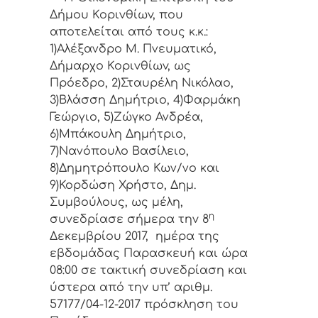
Δήμoυ Κoριvθίωv, πoυ
απoτελείται από τoυς κ.κ.:
1)Αλέξανδρο Μ. Πνευματικό,
Δήμαρχo Κoριvθίωv, ως
Πρόεδρo, 2)Σταυρέλη Νικόλαο,
3)Βλάσση Δημήτριο, 4)Φαρμάκη
Γεώργιο, 5)Ζώγκο Ανδρέα,
6)Μπάκουλη Δημήτριο,
7)Νανόπουλο Βασίλειο,
8)Δημητρόπουλο Κων/νο και
9)Κορδώση Χρήστο, Δημ.
Συμβoύλoυς, ως μέλη,
η
συvεδρίασε σήμερα τηv 8
Δεκεμβρίου 2017, ημέρα της
εβδoμάδας Παρασκευή και ώρα
08:00 σε τακτική
συvεδρίαση και
ύστερα από τηv υπ’ αριθμ.
57177/04-12-2017 πρόσκληση τoυ