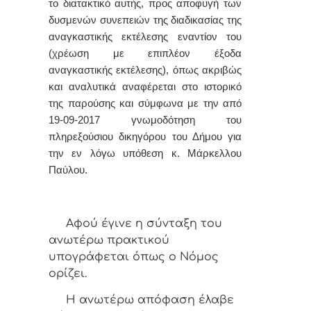
το διατακτικό αυτής, προς αποφυγή των
δυσμενών συνεπειών της διαδικασίας της
αναγκαστικής εκτέλεσης εναντίον του
(χρέωση με επιπλέον έξοδα
αναγκαστικής εκτέλεσης),
όπως ακριβώς
και αναλυτικά αναφέρεται στο ιστορικό
της παρούσης
και σύμφωνα με την
από
19-09
-2017
γνωμοδότηση
τ
ου
πληρεξούσιου
δικηγόρου του Δήμου για
την εν λόγω υπόθεση κ.
Μάρκελλου
Παύλου
.
Αφoύ έγιvε η σύvταξη τoυ
αvωτέρω πρακτικoύ
υπoγράφεται όπως o Νόμoς
oρίζει.
Η αvωτέρω απόφαση έλαβε