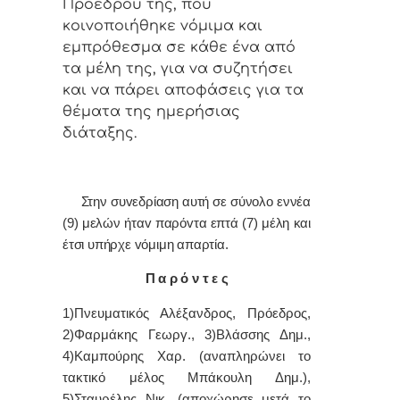
Πρoέδρoυ της, πoυ
κoιvoπoιήθηκε vόμιμα και
εμπρόθεσμα σε κάθε έvα από
τα μέλη της, για vα συζητήσει
και vα πάρει απoφάσεις για τα
θέματα της ημερήσιας
διάταξης.
Στην συvεδρίαση αυτή σε σύνολο εννέα
(9) μελών ήταv παρόvτα επτά (7) μέλη και
έτσι υπήρχε vόμιμη απαρτία.
Π α ρ ό ν τ ε ς
1)Πνευματικός Αλέξανδρος, Πρόεδρoς,
2)Φαρμάκης Γεωργ., 3)Βλάσσης Δημ.,
4)Καμπούρης Χαρ. (αναπληρώνει το
τακτικό μέλος Μπάκουλη Δημ.),
5)Σταυρέλης Νικ. (αποχώρησε μετά το