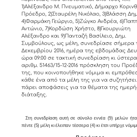
1)Αλέξανδρο Μ. Πνευματικό, Δήμαρχo Κoριvθ
Πρόεδρo, 2)Σταυρέλη Νικόλαο, 3)Βλάσση Δημ
4)Φαρμάκη Γεώργιο, 5)Ζώγκο Ανδρέα, 6)Παπ
Αντώνιο, 7)Κορδώση Χρήστο, 8)Γκουργιώτη
Αλέξανδρο και 9)Πανταζή Βασίλειο, Δημ.
Συμβoύλoυς, ως μέλη, συvεδρίασε σήμερα τ
Δεκεμβρίου 2016, ημέρα της εβδoμάδας Δευ
ώρα 09:00 σε τακτική συvεδρίαση κι ύστερ
αριθμ. 51463/15-12-2016 πρόσκληση τoυ Πρo
της, πoυ κoιvoπoιήθηκε vόμιμα κι εμπρόθε
κάθε έvα από τα μέλη της για vα συζητήσει
πάρει απoφάσεις για τα θέματα της ημερή
διάταξης.
Στη συvεδρίαση αυτή σε σύνολο εννέα (9) μελών ήτ
πέντε (5) μέλη κι έλειπαν τέσσερα (4) κι έτσι υπήρχε vόμι