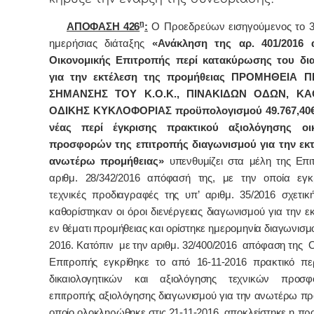
η
ΑΠΟΦΑΣΗ 426
:
Ο Προεδρεύων εισηγούμενος τo 
ημερήσιας διάταξης
«Ανάκληση της αρ. 401/2016
Οικονομικής Επιτροπής περί κατακύρωσης του δι
για την εκτέλεση της προμήθειας ΠΡΟΜΗΘΕΙΑ 
ΣΗΜΑΝΣΗΣ ΤΟΥ Κ.Ο.Κ., ΠΙΝΑΚΙΔΩΝ ΟΔΩΝ, Κ
ΟΔΙΚΗΣ ΚΥΚΛΟΦΟΡΙΑΣ προϋπολογισμού 49.767,40€
νέας περί
έγκρισης πρακτικού αξιολόγησης οι
προσφορών της επιτροπής διαγωνισμού για την εκτ
ανωτέρω προμήθειας»
υπενθυμίζει στα μέλη της Επι
αριθμ. 28/342/2016 απόφασή της, με την οποία εγκ
τεχνικές προδιαγραφές της υπ’ αριθμ. 35/2016 σχετική
καθορίστηκαν οι όροι διενέργειας διαγωνισμού για την ε
εν θέματι προμήθειας και ορίστηκε ημερομηνία διαγωνισμ
2016. Κατόπιν με την αριθμ. 32/400/2016 απόφαση της 
Επιτροπής εγκρίθηκε το από 16-11-2016 πρακτικό πε
δικαιολογητικών και αξιολόγησης τεχνικών προσ
επιτροπής αξιολόγησης διαγωνισμού για την ανωτέρω πρ
οποίο ολοκληρώθηκε στις 21-11-2016, αποκλείστηκε
η
προ