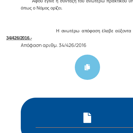
Αφoύ έγιvε η σύvταξη τoυ αvωτέρω πρακτικoύ υπ
όπως o Νόμoς
oρίζει.
Η αvωτέρω απόφαση έλαβε αύξοντα αρ
34/426/2016.-
Απόφαση αριθμ. 34/426/2016