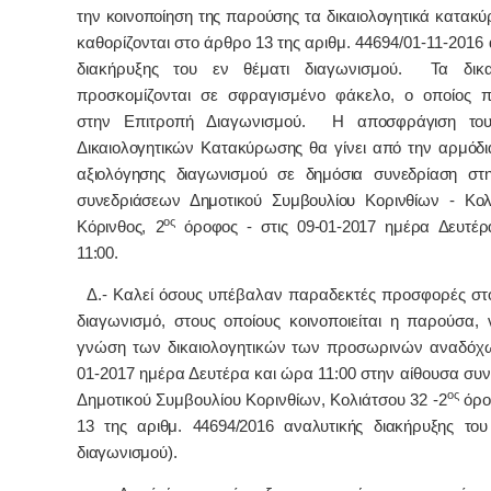
την κοινοποίηση της παρούσης τα δικαιολογητικά κατα
καθορίζονται στο άρθρο 13 της αριθμ. 44694/01-11-2016
διακήρυξης του εν θέματι διαγωνισμού
.
Τα δικα
προσκομίζονται σε σφραγισμένο φάκελο, ο οποίος π
στην Επιτροπή Διαγωνισμού.
Η αποσφράγιση του
Δικαιολογητικών Κατακύρωσης θα γίνει από την αρμόδι
αξιολόγησης διαγωνισμού σε δημόσια συνεδρίαση στ
συνεδριάσεων Δημοτικού Συμβουλίου Κορινθίων - Κολ
ος
Κόρινθος, 2
όροφος - στις 09-01-2017 ημέρα Δευτέ
11:00.
Δ.- Καλεί όσους υπέβαλαν παραδεκτές προσφορές σ
διαγωνισμό, στους οποίους κοινοποιείται η παρούσα,
γνώση των δικαιολογητικών των προσωρινών αναδόχω
01-2017 ημέρα Δευτέρα και ώρα 11:00 στην αίθουσα συ
ος
Δημοτικού Συμβουλίου Κορινθίων, Κολιάτσου 32 -2
όρο
13 της αριθμ. 44694/2016 αναλυτικής διακήρυξης του
διαγωνισμού)
.