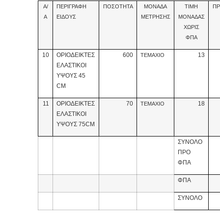
Α/
ΠΕΡΙΓΡΑΦΗ
ΠΟΣΟΤΗΤΑ
ΜΟΝΑΔΑ
ΤΙΜΗ
Π
Α
ΕΙΔΟΥΣ
ΜΕΤΡΗΣΗΣ
ΜΟΝΑΔΑΣ
ΧΩΡΙΣ
ΦΠΑ
10
ΟΡΙΟΔΕΙΚΤΕΣ
600
13
ΤΕΜΑΧΙΟ
ΕΛΑΣΤΙΚΟΙ
ΥΨΟΥΣ 45
CM
11
ΟΡΙΟΔΕΙΚΤΕΣ
70
18
ΤΕΜΑΧΙΟ
ΕΛΑΣΤΙΚΟΙ
ΥΨΟΥΣ 75CM
ΣΥΝΟΛΟ
ΠΡΟ
ΦΠΑ
ΦΠΑ
ΣΥΝΟΛΟ