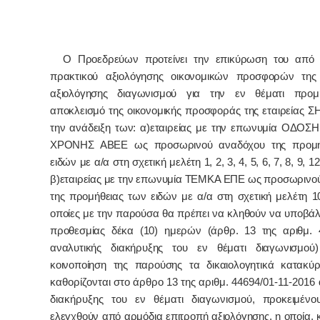
Ο Προεδρεύων προτείνει την επικύρωση του από 2
πρακτικού αξιολόγησης οικονομικών προσφορών της
αξιολόγησης διαγωνισμού για την εν θέματι προμή
αποκλεισμό της οικονομικής προσφοράς της εταιρείας 
την ανάδειξη των: α)εταιρείας με την επωνυμία ΟΔΟ
ΧΡΟΝΗΣ ΑΒΕΕ ως προσωρινού αναδόχου της προμή
ειδών με α/α στη σχετική μελέτη 1, 2, 3, 4, 5, 6, 7, 8, 9, 12
β)εταιρείας με την επωνυμία ΤΕΜΚΑ ΕΠΕ ως προσωρινο
της προμήθειας των ειδών με α/α στη σχετική μελέτη 10
οποίες με την παρούσα θα πρέπει να κληθούν να υποβάλ
προθεσμίας δέκα (10) ημερών (άρθρ. 13 της αριθμ. 
αναλυτικής διακήρυξης του εν θέματι διαγωνισμού
κοινοποίηση της παρούσης τα δικαιολογητικά κατακ
καθορίζονται στο άρθρο 13 της αριθμ. 44694/01-11-2016
διακήρυξης του εν θέματι διαγωνισμού,
προκειμένο
ελεγχθούν από αρμόδια επιτροπή αξιολόγησης, η οποία, 