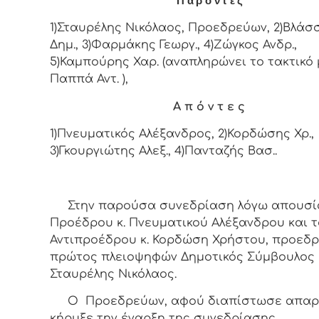
Π α ρ ό ν τ ε ς
1)Σταυρέλης Νικόλαος, Προεδρεύων, 2)Βλάσ
Δημ., 3)Φαρμάκης Γεωργ., 4)Ζώγκος Ανδρ.,
5)Καμπούρης Χαρ. (αναπληρώνει το τακτικό
Παππά Αντ. ),
Α π ό ν τ ε ς
1)Πνευματικός Αλέξανδρος, 2)Κορδώσης Χρ.,
3)Γκουργιώτης Αλεξ., 4)Πανταζής Βασ..
Στην παρούσα συνεδρίαση λόγω απουσί
Προέδρου κ. Πνευματικού Αλέξανδρου και 
Αντιπροέδρου κ. Κορδώση Χρήστου, προεδρ
πρώτος πλειοψηφών Δημοτικός Σύμβουλος 
Σταυρέλης Νικόλαος.
Ο Προεδρεύων, αφού διαπίστωσε απαρτ
κήρυξε την έναρξη της συνεδρίασης.