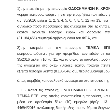
1)την εταιρεία με την επωνυμία
ΟΔΟΣΗΜΑΝΣΗ Κ. ΧΡΟ
νόμιμα εκπροσωπούμενη, για την προμήθεια των ειδών μ
αρ. 35/2016 μελέτη 1, 2, 3, 4, 5, 6, 7, 8, 9, 12 και 13, για
συνολικό ποσό προσφοράς της ανέρχεται στα τριάντα μί
εκατόν ογδόντα τέσσερα ευρώ και σαράντα πέ
(31.184,45€) συμπεριλαμβανομένου του ΦΠΑ, και
2)την εταιρεία με την επωνυμία
ΤΕΜΚΑ ΕΠ
εκπροσωπούμενη, για την προμήθεια των ειδών με α/
35/2016 μελέτη
10 και 11,
για τα οποία το συνολικό ποσ
της ανέρχεται στα οκτώ χιλιάδες εκατόν τριάντα πέντ
εξήντα τέσσερα λεπτά (8.135,64€) συμπεριλαμβανομένου
όπως ακριβώς και αναλυτικά αναφέρεται στο ιστορικό τη
Ε.- Καλεί τις εταιρείες ΟΔΟΣΗΜΑΝΣΗ Κ. ΧΡΟΝΗΣ
ΤΕΜΚΑ ΕΠΕ, στις οποίες κοινοποιείται η παρούσα, να
μέσα σε προθεσμία δέκα (10) ημερών
(άρθρ. 13 
44694/2016 αναλυτικής διακήρυξης του εν θέματι διαγω