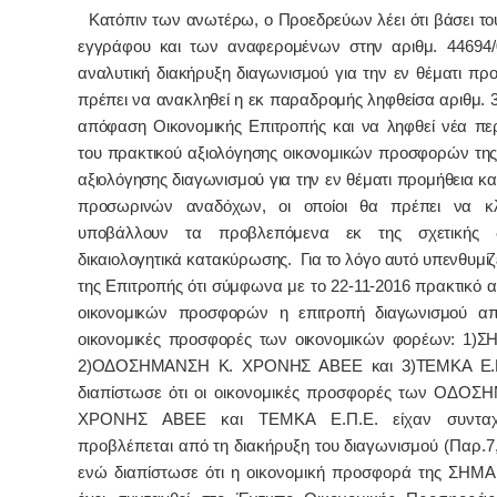
Κατόπιν των ανωτέρω, ο Προεδρεύων λέει ότι βάσει τ
εγγράφου και των αναφερομένων στην αριθμ.
44694/
αναλυτική διακήρυξη διαγωνισμού για την εν θέματι προ
πρέπει να ανακληθεί η εκ παραδρομής ληφθείσα αριθμ. 
απόφαση Οικονομικής Επιτροπής και να ληφθεί νέα περ
του πρακτικού αξιολόγησης οικονομικών προσφορών της
αξιολόγησης διαγωνισμού για την εν θέματι προμήθεια κα
προσωρινών αναδόχων, οι οποίοι θα πρέπει να κ
υποβάλλουν τα προβλεπόμενα εκ της σχετικής δ
δικαιολογητικά κατακύρωσης. Για το λόγο αυτό υπενθυμίζ
της Επιτροπής ότι σύμφωνα με το 22-11-2016 πρακτικό 
οικονομικών προσφορών η επιτροπή διαγωνισμού απ
οικονομικές προσφορές των οικονομικών φορέων: 1)
2)ΟΔΟΣΗΜΑΝΣΗ Κ. ΧΡΟΝΗΣ ΑΒΕΕ και 3)ΤΕΜΚΑ Ε.Π
διαπίστωσε ότι οι οικονομικές προσφορές των ΟΔΟ
ΧΡΟΝΗΣ ΑΒΕΕ και ΤΕΜΚΑ Ε.Π.Ε. είχαν συνταχ
προβλέπεται από τη διακήρυξη του διαγωνισμού (Παρ.7,
ενώ διαπίστωσε ότι η οικονομική προσφορά της ΣΗΜ