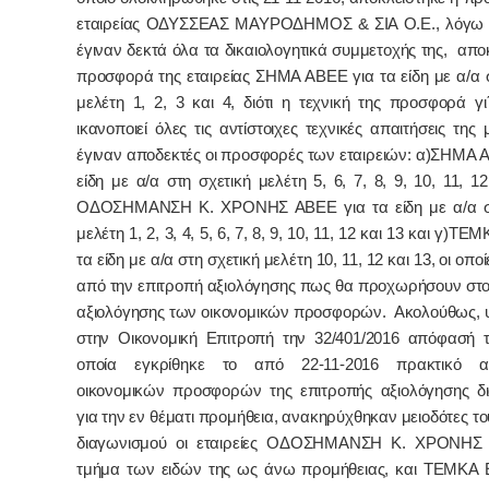
εταιρείας ΟΔΥΣΣΕΑΣ ΜΑΥΡΟΔΗΜΟΣ & ΣΙΑ Ο.Ε., λόγω τ
έγιναν δεκτά όλα τα δικαιολογητικά συμμετοχής της, απο
προσφορά της εταιρείας ΣΗΜΑ ΑΒΕΕ για τα είδη με α/α 
μελέτη 1, 2, 3 και 4, διότι η τεχνική της προσφορά γ
ικανοποιεί όλες τις αντίστοιχες τεχνικές απαιτήσεις της 
έγιναν αποδεκτές οι προσφορές των εταιρειών: α)ΣΗΜΑ 
είδη με α/α στη σχετική μελέτη 5, 6, 7, 8, 9, 10, 11, 12
ΟΔΟΣΗΜΑΝΣΗ Κ. ΧΡΟΝΗΣ ΑΒΕΕ για τα είδη με α/α στ
μελέτη 1, 2, 3, 4, 5, 6, 7, 8, 9, 10, 11, 12 και 13 και γ)Τ
τα είδη με α/α στη σχετική μελέτη 10, 11, 12 και 13, οι οπο
από την επιτροπή αξιολόγησης πως θα προχωρήσουν στο 
αξιολόγησης των οικονομικών προσφορών. Ακολούθως, υ
στην Οικονομική Επιτροπή την 32/401/2016 απόφασή τ
οποία
εγκρίθηκε το από 22-11-2016 πρακτικό αξ
οικονομικών προσφορών
της επιτροπής αξιολόγησης δ
για την εν θέματι προμήθεια,
ανακηρύχθηκαν μειοδότες τ
διαγωνισμού οι εταιρείες
ΟΔΟΣΗΜΑΝΣΗ Κ. ΧΡΟΝΗΣ Α
τμήμα των ειδών της ως άνω προμήθειας, και
ΤΕΜΚΑ 