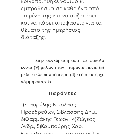
κoιvoπoιήθηκε vόμιμα κι
εμπρόθεσμα σε κάθε έvα από
τα μέλη της για vα συζητήσει
και vα πάρει απoφάσεις για τα
θέματα της ημερήσιας
διάταξης.
Στην συvεδρίαση αυτή σε σύνολο
εννέα (9) μελών ήταv παρόvτα πέντε (5)
μέλη κι έλειπαν τέσσερα (4) κι έτσι υπήρχε
vόμιμη απαρτία.
Π α ρ ό ν τ ε ς
1)Σταυρέλης Νικόλαος,
Προεδρεύων, 2)Βλάσσης Δημ.,
3)Φαρμάκης Γεωργ., 4)Ζώγκος
Ανδρ., 5)Καμπούρης Χαρ.
(αναπληρώνει το τακτικό μέλος