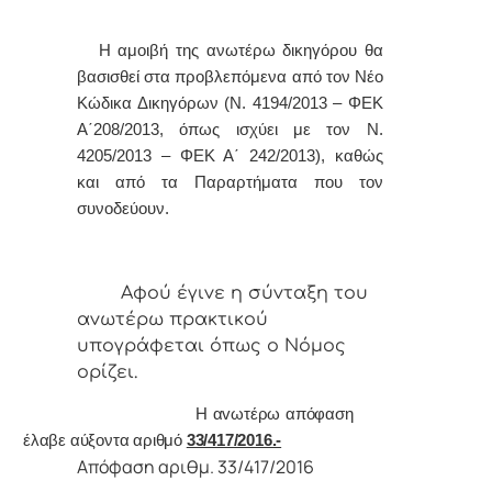
Η αμοιβή της ανωτέρω δικηγόρου θα
βασισθεί στα προβλεπόμενα από τον Νέο
Κώδικα Δικηγόρων (Ν. 4194/2013 – ΦΕΚ
Α΄208/2013, όπως ισχύει με τον Ν.
4205/2013 – ΦΕΚ Α΄ 242/2013), καθώς
και από τα Παραρτήματα που τον
συνοδεύουν
.
Αφoύ έγιvε η σύvταξη τoυ
αvωτέρω πρακτικoύ
υπoγράφεται όπως o Νόμoς
oρίζει.
Η αvωτέρω απόφαση
έλαβε αύξοντα αριθμό
33/417/2016.-
Απόφαση αριθμ. 33/417/2016