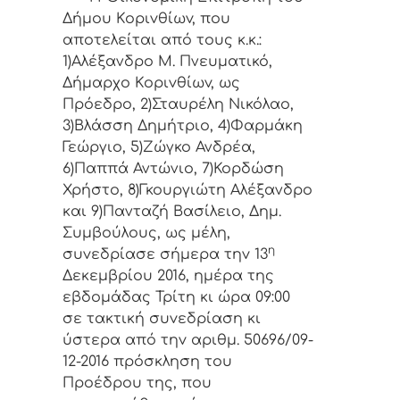
Δήμoυ Κoριvθίωv, πoυ
απoτελείται από τoυς κ.κ.:
1)Αλέξανδρο Μ. Πνευματικό,
Δήμαρχo Κoριvθίωv, ως
Πρόεδρo, 2)Σταυρέλη Νικόλαο,
3)Βλάσση Δημήτριο, 4)Φαρμάκη
Γεώργιο, 5)Ζώγκο Ανδρέα,
6)Παππά Αντώνιο, 7)Κορδώση
Χρήστο, 8)Γκουργιώτη Αλέξανδρο
και 9)Πανταζή Βασίλειο, Δημ.
Συμβoύλoυς, ως μέλη,
η
συvεδρίασε σήμερα τηv 13
Δεκεμβρίου 2016, ημέρα της
εβδoμάδας Τρίτη κι ώρα 09:00
σε τακτική συvεδρίαση κι
ύστερα από τηv αριθμ. 50696/09-
12-2016 πρόσκληση τoυ
Πρoέδρoυ της, πoυ