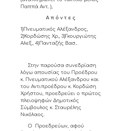
Παππά Αντ. ),
Α π ό ν τ ε ς
1)Πνευματικός Αλέξανδρος,
2)Κορδώσης Χρ., 3)Γκουργιώτης
Αλεξ., 4)Πανταζής Βασ..
Στην παρούσα συνεδρίαση
λόγω απουσίας του Προέδρου
κ. Πνευματικού Αλέξανδρου και
του Αντιπροέδρου κ. Κορδώση
Χρήστου, προεδρεύει ο πρώτος
πλειοψηφών Δημοτικός
Σύμβουλος κ. Σταυρέλης
Νικόλαος.
Ο Προεδρεύων, αφού