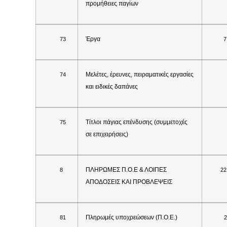
προμήθειες παγίων
Έργα
73
7
Μελέτες, έρευνες, πειραματικές εργασίες
74
και ειδικές δαπάνες
Τίτλοι πάγιας επένδυσης (συμμετοχές
75
σε επιχειρήσεις)
ΠΛΗΡΩΜΕΣ Π.Ο.Ε & ΛΟΙΠΕΣ
8
22
ΑΠΟΔΟΣΕΙΣ ΚΑΙ ΠΡΟΒΛΕΨΕΙΣ
Πληρωμές υποχρεώσεων (Π.Ο.Ε.)
81
2