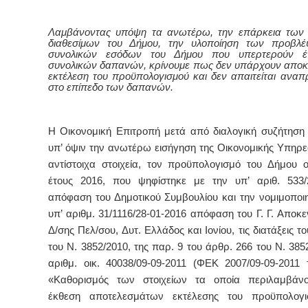
Λαμβάνοντας υπόψη τα ανωτέρω, την επάρκεια των 
διαθεσίμων του Δήμου, την υλοποίηση των προβλ
συνολικών εσόδων του Δήμου που υπερτερούν έ
συνολικών δαπανών, κρίνουμε πως δεν υπάρχουν αποκλ
εκτέλεση του προϋπολογισμού και δεν απαιτείται ανα
στο επίπεδο των δαπανών.
Η Οικονομική Επιτροπή μετά από διαλογική συζήτηση 
υπ’ όψιν την ανωτέρω εισήγηση της Οικονομικής Υπηρεσ
αντίστοιχα στοιχεία,
τον προϋπολογισμό του Δήμου ο
έτους 2016, που ψηφίστηκε με την υπ’ αριθ. 533/
απόφαση του Δημοτικού Συμβουλίου και την νομιμοποιη
υπ’ αριθμ. 31/1116/28-01-2016 απόφαση του Γ. Γ. Αποκ
Δ/σης Πελ/σου, Δυτ. Ελλάδος και Ιονίου,
τις διατάξεις τ
του Ν. 3852/2010, της παρ. 9 του άρθρ. 266 του Ν. 385
αριθμ. οικ. 40038/09-09-2011 (ΦΕΚ 2007/09-09-2011 
«Καθορισμός των στοιχείων τα οποία περιλαμβάνο
έκθεση αποτελεσμάτων εκτέλεσης του προϋπολογ