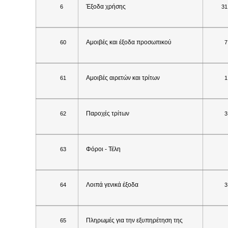
Έξοδα χρήσης
6
31
Αμοιβές και έξοδα προσωπικού
60
7
Αμοιβές αιρετών και τρίτων
61
1
Παροχές τρίτων
62
3
Φόροι - Τέλη
63
Λοιπά γενικά έξοδα
64
3
Πληρωμές για την εξυπηρέτηση της
65