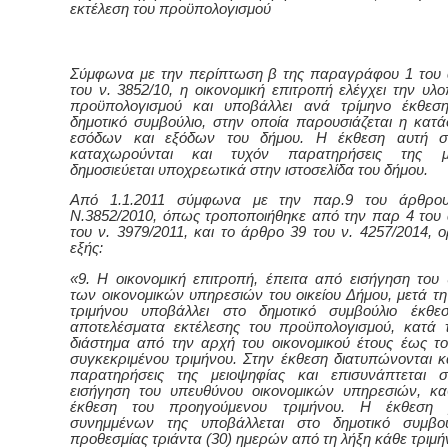
εκτέλεση του προϋπολογισμού
Σύμφωνα με την περίπτωση β της παραγράφου 1 του
του ν. 3852/10, η οικονομική επιτροπή ελέγχει την υλ
προϋπολογισμού και υποβάλλει ανά τρίμηνο έκθεσ
δημοτικό συμβούλιο, στην οποία παρουσιάζεται η κατ
εσόδων και εξόδων του δήμου. Η έκθεση αυτή σ
καταχωρούνται και τυχόν παρατηρήσεις της με
δημοσιεύεται υποχρεωτικά στην ιστοσελίδα του δήμου.
Από 1.1.2011 σύμφωνα με την παρ.9 του άρθρο
Ν.3852/2010, όπως τροποποιήθηκε από την παρ 4 του
του ν. 3979/2011, και το άρθρο 39 του ν. 4257/2014, ο
εξής:
«9. Η οικονομική επιτροπή, έπειτα από εισήγηση του
των οικονομικών υπηρεσιών του οικείου Δήμου, μετά τη
τριμήνου υποβάλλει στο δημοτικό συμβούλιο έκθε
αποτελέσματα εκτέλεσης του προϋπολογισμού, κατά 
διάστημα από την αρχή του οικονομικού έτους έως το
συγκεκριμένου τριμήνου. Στην έκθεση διατυπώνονται κα
παρατηρήσεις της μειοψηφίας και επισυνάπτεται 
εισήγηση του υπευθύνου οικονομικών υπηρεσιών, κ
έκθεση του προηγούμενου τριμήνου. Η έκθεση
συνημμένων της υποβάλλεται στο δημοτικό συμβού
προθεσμίας τριάντα (30) ημερών από τη λήξη κάθε τριμή