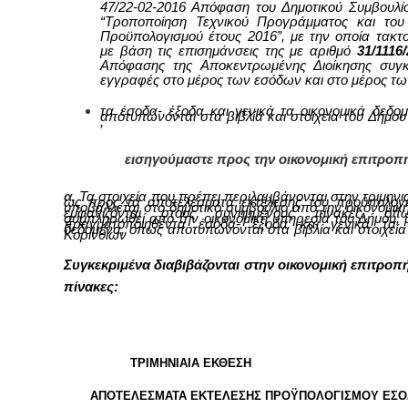
47/22-02-2016 Απόφαση του Δημοτικού Συμβουλί
“Τροποποίηση Τεχνικού Προγράμματος και του
Προϋπολογισμού έτους 2016”, με την οποία τακτ
με βάση τις επισημάνσεις της με αριθμό
31/1116
Απόφασης της Αποκεντρωμένης Διοίκησης συγκ
εγγραφές στο μέρος των εσόδων και στο μέρος τω
τα έσοδα- έξοδα και γενικά τα οικονομικά δεδο
αποτυπώνονται στα βιβλία και στοιχεία του
Δ
ήμου
,
εισηγούμαστε προς την οικονομική επιτροπ
α.
Τα στοιχεία που πρέπει περιλαμβάνονται στην τριμηνι
ως προς τα αποτελέσματα εκτέλεσης του προϋπολογ
υποβάλλεται στο δημοτικό συμβούλιο από την οικονομικ
εμφανίζονται στους συνημμένους πίνακες, όπ
συμπληρωθεί από την οικονομική υπηρεσία του Δήμου, 
πραγματοποιηθέντα έσοδα- έξοδα και γενικά τα ο
δεδομένα, όπως αποτυπώνονται στα βιβλία και στοιχεία
Κορινθίων
Συγκεκριμένα διαβιβάζονται στην οικονομική επιτροπή
πίνακες:
ΤΡΙΜΗΝΙΑΙΑ ΕΚΘΕΣΗ
ΑΠΟΤΕΛΕΣΜΑΤΑ ΕΚΤΕΛΕΣΗΣ ΠΡΟΫΠΟΛΟΓΙΣΜΟΥ ΕΣ