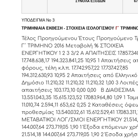
ΣΥΝΟΛΑ ΕΞΟΔΩΝ
67
ΥΠΟΔΕΙΓΜΑ Νο 3
ΤΡΙΜΗΝΙΑΙΑ ΕΚΘΕΣΗ -
ΣΤΟΙΧΕΙΑ ΙΣΟΛΟΓΙΣΜΟΥ
Γ
΄
ΤΡΙΜΗΝΟ
Τέλος Προηγούμενου Έτους Προηγούμενο Τ
Γ΄ ΤΡΙΜΗΝΟ 2016 Μεταβολή % ΣΤΟΙΧΕΙΑ
ΕΝΕΡΓΗΤΙΚΟΥ 1 2 3 3/2 Α ΑΠΑΙΤΗΣΕΙΣ 17.857.34
17.748.638,17 194.323.841,25 10,95 1 Απαιτήσεις 
φόρους, τέλη κ.λ.π. 17.742.957,22 17.737.427,85
194.312.630,93 10,95 2 Απαιτήσεις από Ελληνικό
Δημόσιο 11.210,32 11.210,32 11.210,32 1,00 3 Λοιπέ
απαιτήσεις 103.173,10 0,00 0,00 Β ΔΙΑΘΕΣΙΜΑ
13.551.043,35 15.615.123,52 17.083.964,80 1,09 1 Τα
11.010,74 2.594,11 653,62 0,25 2 Καταθέσεις όψε
προθεσμίας 13.540.032,61 15.612.529,41 17.083.311,
ΜΕΤΑΒΑΤΙΚΟΙ ΛΟΓ/ΣΜΟΙ ΕΝΕΡΓΗΤΙΚΟΥ 21.514,
144.007,64 273.719,05 1,90 1 Έξοδα επόμενων χ
21.514,18 144.007,64 273.719,05 1,90 2 Έσοδα χρ