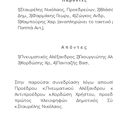
Π α ρ ό ν τ ε ς
1)Σταυρέλης Νικόλαος, Προεδρεύων, 2)Βλάσ
Δημ., 3)Φαρμάκης Γεωργ., 4)Ζώγκος Ανδρ.,
5)Καμπούρης Χαρ. (αναπληρώνει το
τακτικό
Παππά Αντ.),
Α π ό ν τ ε ς
1)Πνευματικός Αλέξανδρος 2)Γκουργιώτης
Αλ
3)Κορδώσης Χρ., 4)Πανταζής Βασ..
Στην παρούσα συνεδρίαση λόγω απουσ
Προέδρου κ.Πνευματικού Αλέξανδρου 
Αντιπροέδρου κ.Κορδώση Χρήστου, προεδ
πρώτος πλειοψηφών Δημοτικός Σύμ
κ.Σταυρέλης Νικόλαος.