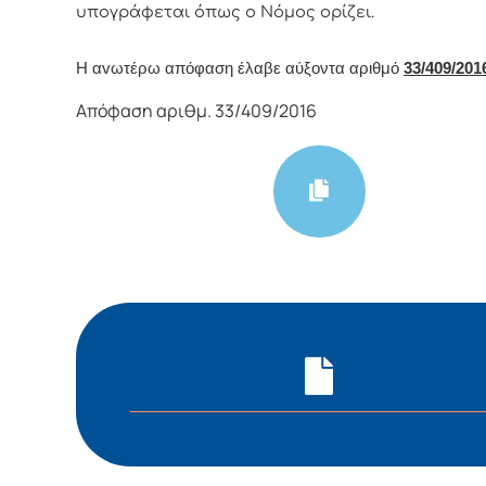
υπoγράφεται όπως o Νόμoς oρίζει.
Η αvωτέρω απόφαση έλαβε αύξοντα αριθμό
33/
409
/201
Απόφαση αριθμ. 33/409/2016