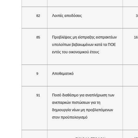
Λοιπές αποδόσεις
82
3
Προβλέψεις μη είσπραξης εισπρακτέων
85
1
6
υπολοίπων βεβαιωμένων κατά τα ΠΟΕ
εντός του οικονομικού έτους
Αποθεματικό
9
Ποσό διαθέσιμο για αναπλήρωση των
91
ανεπαρκών πιστώσεων για τη
δημιουργία νέων μη προβλεπόμενων
στον προϋπολογισμό