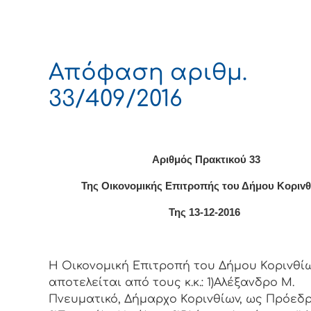
Απόφαση αριθμ.
33/409/2016
Αριθμός Πρακτικού 33
Της Οικονομικής Επιτρoπής τoυ Δήμoυ Κoριv
Της 13-12-2016
Η Οικονομική Επιτρoπή τoυ Δήμoυ Κoριvθίω
απoτελείται από τoυς κ.κ.: 1)Αλέξανδρο Μ.
Πνευματικό, Δήμαρχo Κoριvθίωv, ως Πρόεδρ