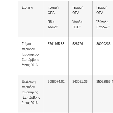
Στοιχεία
Γραμμή
Γραμμή
Γραμμή
ΟΠΔ
ΟΠΔ
ΟΠΔ
“
“
“
Ίδια
έσοδα
Σύνολο
έσοδα”
ΠΟΕ”
Εσόδων”
Στόχοι
3761165,83
528726
30929233
περιόδου
Ιανουάριος-
Σεπτέμβρης
έτους 2016
Εκτέλεση
6988974,02
343031,36
35062856,
περιόδου
Ιανουάριος
-Σεπτέμβρης
έτους 2016