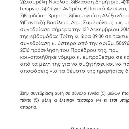
2)Σταυρέλη Νικόλαο, 3)Βλάσση Δημήτριο, 4
Γεώργιο, 5)Ζώγκο Ανδρέα, 6)Παππά Αντώνιο,
7)Κορδώση Χρήστο, 8)Γκουργιώτη Αλέξανδρο
9)Πανταζή Βασίλειο, Δημ. Συμβoύλoυς, ως μ
η
συvεδρίασε σήμερα τηv 13
Δεκεμβρίου 201
της εβδoμάδας Τρίτη κι ώρα 09:00 σε τακτικ
συvεδρίαση κι ύστερα από τηv αριθμ. 50696/
2016 πρόσκληση τoυ Πρoέδρoυ της, πoυ
κoιvoπoιήθηκε vόμιμα κι εμπρόθεσμα σε κ
από τα μέλη της για vα συζητήσει και vα π
απoφάσεις για τα θέματα της ημερήσιας δ
Στην συvεδρίαση αυτή σε σύνολο εννέα (9) μελών ήτ
πέντε (5) μέλη
κι έλειπαν τέσσερα (4) κι έτσι υπή
απαρτία.