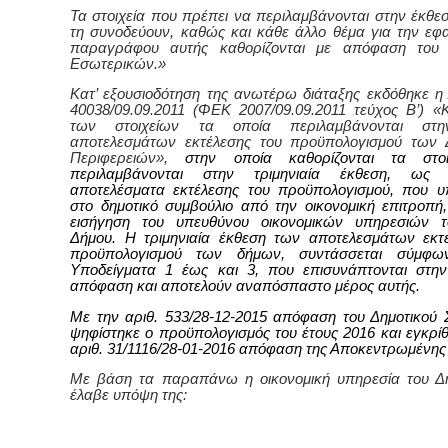
Τα στοιχεία που πρέπει να περιλαμβάνονται στην έκθεσ
τη συνοδεύουν, καθώς και κάθε άλλο θέμα για την εφ
παραγράφου αυτής καθορίζονται με απόφαση του
Εσωτερικών.»
Κατ’ εξουσιοδότηση της ανωτέρω διάταξης εκδόθηκε η Α
40038/09.09.2011 (ΦΕΚ 2007/09.09.2011 τεύχος Β’) «
των στοιχείων τα οποία περιλαμβάνονται στη
αποτελεσμάτων εκτέλεσης του προϋπολογισμού των 
Περιφερειών»,
στην οποία καθορίζονται τα στο
περιλαμβάνονται στην τριμηνιαία έκθεση, ως
αποτελέσματα εκτέλεσης του προϋπολογισμού, που υ
στο δημοτικό συμβούλιο από την οικονομική επιτροπή
εισήγηση του υπευθύνου οικονομικών υπηρεσιών το
Δήμου. Η τριμηνιαία έκθεση των αποτελεσμάτων εκτ
προϋπολογισμού των δήμων, συντάσσεται σύμφ
Υποδείγματα 1 έως και 3, που επισυνάπτονται στη
απόφαση και αποτελούν αναπόσπαστο μέρος αυτής.
Με την αριθ. 533/28-12-2015 απόφαση του Δημοτικού 
ψηφίστηκε ο προϋπολογισμός του έτους 2016 και εγκρίθ
αριθ. 31/1116/28-01-2016 απόφαση της Αποκεντρωμένης 
Με βάση τα παραπάνω η οικονομική υπηρεσία του Δ
έλαβε υπόψη της: