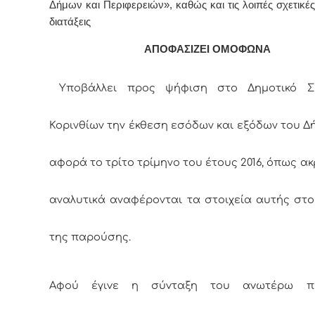
Δήμων και Περιφερειών», καθώς και τις λοιπές σχετικέ
διατάξεις
ΑΠΟΦΑΣΙΖΕΙ ΟΜΟΦΩΝΑ
Υποβάλλει προς ψήφιση στο Δημοτικό Σ
Κορινθίων την έκθεση εσόδων και εξόδων του
Δ
αφορά το τρίτο τρίμηνο του έτους 2016, όπως ακ
αναλυτικά αναφέρονται τα στοιχεία αυτής στο
της παρούσης.
Αφoύ έγιvε η σύvταξη τoυ αvωτέρω πρα