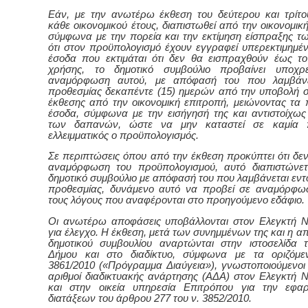
Εάν, με την ανωτέρω έκθεση του δεύτερου και τρίτο
κάθε οικονομικού έτους, διαπιστωθεί από την οικονομικ
σύμφωνα με την πορεία και την εκτίμηση είσπραξης τ
ότι στον προϋπολογισμό έχουν εγγραφεί υπερεκτιμημέ
έσοδα που εκτιμάται ότι δεν θα εισπραχθούν έως το
χρήσης, το δημοτικό συμβούλιο προβαίνει υποχρ
αναμόρφωση αυτού, με απόφασή του που λαμβάνε
προθεσμίας δεκαπέντε (15) ημερών από την υποβολή σ
έκθεσης από την οικονομική επιτροπή, μειώνοντας τ
έσοδα, σύμφωνα με την εισήγησή της και αντιστοίχως
των δαπανών, ώστε να μην καταστεί σε καμία 
ελλειμματικός ο προϋπολογισμός.
Σε περιπτώσεις όπου από την έκθεση προκύπτει ότι δεν
αναμόρφωση του προϋπολογισμού, αυτό διαπιστώνετ
δημοτικό συμβούλιο με απόφασή του που λαμβάνεται εντό
προθεσμίας, δυνάμενο αυτό να προβεί σε αναμόρφω
τους λόγους που αναφέρονται στο προηγούμενο εδάφιο.
Οι ανωτέρω αποφάσεις υποβάλλονται στον Ελεγκτή Ν
για έλεγχο. Η έκθεση, μετά των συνημμένων της και η 
δημοτικού συμβουλίου αναρτώνται στην ιστοσελίδα τ
Δήμου και στο διαδίκτυο, σύμφωνα με τα οριζόμε
3861/2010 («Πρόγραμμα Διαύγεια»), γνωστοποιούμενοι ο
αριθμοί διαδικτυακής ανάρτησης (ΑΔΑ) στον Ελεγκτή Ν
και στην οικεία υπηρεσία Επιτρόπου για την εφα
διατάξεων του άρθρου 277 του ν. 3852/2010.