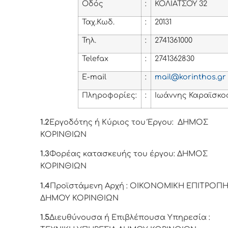
Οδός
:
ΚΟΛΙΑΤΣΟΥ 32
Ταχ.Κωδ.
:
20131
Τηλ.
:
2741361000
Telefax
:
2741362830
E
-
mail
:
mail
@
korinthos
.
gr
Πληροφορίες:
:
Ιωάννης Καραϊσκο
1.2
Εργοδότης ή Κύριος του Έργου: ΔΗΜΟΣ
ΚΟΡΙΝΘΙΩΝ
1.3
Φορέας κατασκευής του έργου: ΔΗΜΟΣ
ΚΟΡΙΝΘΙΩΝ
1.4
Προϊστάμενη Αρχή : ΟΙΚΟΝΟΜΙΚΗ ΕΠΙΤΡΟΠ
ΔΗΜΟΥ ΚΟΡΙΝΘΙΩΝ
1.5
Διευθύνουσα ή Επιβλέπουσα Υπηρεσία :