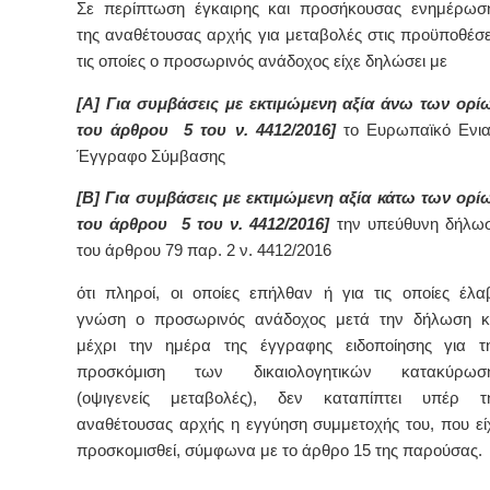
Σε περίπτωση έγκαιρης και προσήκουσας ενημέρωσ
της αναθέτουσας αρχής για μεταβολές στις προϋποθέσε
τις οποίες ο προσωρινός ανάδοχος είχε δηλώσει με
[Α] Για συμβάσεις με εκτιμώμενη αξία άνω των ορί
του άρθρου 5 του ν. 4412/2016]
το Ευρωπαϊκό Ενια
Έγγραφο Σύμβασης
[Β] Για συμβάσεις με εκτιμώμενη αξία κάτω των ορί
του άρθρου 5 του ν. 4412/2016]
την υπεύθυνη δήλω
του άρθρου 79 παρ. 2 ν. 4412/2016
ότι πληροί, οι οποίες επήλθαν ή για τις οποίες έλα
γνώση ο προσωρινός ανάδοχος μετά την δήλωση κ
μέχρι την ημέρα της έγγραφης ειδοποίησης για τ
προσκόμιση των δικαιολογητικών κατακύρωσ
(οψιγενείς μεταβολές), δεν καταπίπτει υπέρ τ
αναθέτουσας αρχής η εγγύηση συμμετοχής του, που εί
προσκομισθεί, σύμφωνα με το άρθρο 15 της παρούσας.