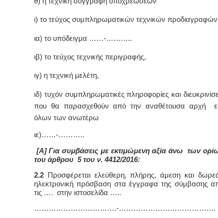
θ) η τεχνική συγγραφή υποχρέωσεων
ι) το τεύχος συμπληρωματικών τεχνικών προδιαγραφών
ια) το υπόδειγμα ……-………..
ιβ) το τεύχος τεχνικής περιγραφής,
ιγ) η τεχνική μελέτη,
ιδ) τυχόν συμπληρωματικές πληροφορίες και διευκρινίσε
που θα παρασχεθούν από την αναθέτουσα αρχή ε
όλων των ανωτέρω
ιε)……-………..
[Α] Για συμβάσεις με εκτιμώμενη αξία άνω των ορί
του άρθρου 5 του ν. 4412/2016:
2.2
Προσφέρεται ελεύθερη, πλήρης, άμεση και δωρε
ηλεκτρονική πρόσβαση στα έγγραφα της σύμβασης α
τις …. στην ιστοσελίδα …..
…………………………….-………………………………….