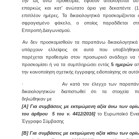
την ως άνω προθεσμία, εφόσον αιτιολογείται αυ
επαρκώς και κατ’ ανώτατο όριο για δεκαπέντε (1
επιπλέον ημέρες. Τα δικαιολογητικά προσκομίζονται 
σφραγισμένο φάκελο, ο οποίος παραδίδεται στ
Επιτροπή Διαγωνισμού.
Αν δεν προσκομισθούν τα παραπάνω δικαιολογητικά
υπάρχουν ελλείψεις σε αυτά που υποβλήθηκα
παρέχεται προθεσμία στον προσωρινό ανάδοχο να 
προσκομίσει ή να τα συμπληρώσει εντός
5 ημερών
α
την κοινοποίηση σχετικής έγγραφης ειδοποίησης σε αυτό
·
Αν κατά τον έλεγχο των παραπά
δικαιολογητικών διαπιστωθεί ότι τα στοιχεία π
δηλώθηκαν με
[Α] Για συμβάσεις με εκτιμώμενη αξία άνω των ορί
του άρθρου 5 του ν. 4412/2016]
το Ευρωπαϊκό Ενια
Έγγραφο Σύμβασης
[Β] Για συμβάσεις με εκτιμώμενη αξία κάτω των ορί