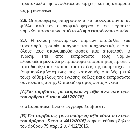
πρωτόκολλο της αναθέτουσας αρχής) και τις απορρίπτ
ως μη κανονικές.
3.6.
Οι προσφορές υπογράφονται και μονογράφονται α
φύλλο από τον οικονομικό φορέα ή, σε περίπτω
νομικών προσώπων, από το νόμιμο εκπρόσωπο αυτών.
3.7.
Η ένωση οικονομικών φορέων υποβάλλει κοι
προσφορά, η οποία υπογράφεται υποχρεωτικά, είτε α
όλους τους οικονομικούς φορείς που αποτελούν τ
ένωση, είτε από εκπρόσωπό τους νομίμ
εξουσιοδοτημένο. Στην προσφορά απαραιτήτως πρέπει 
προσδιορίζεται η έκταση και το είδος της συμμετοχής τ
(συμπεριλαμβανομένης της κατανομής αμοιβής μετα
τους) κάθε μέλους της ένωσης, καθώς και ο εκπρόσωπο
συντονιστής αυτής. Ο προσδιορισμός αυτός γίνεται
[Α]Για συμβάσεις με εκτιμώμενη αξία άνω των ορί
του άρθρου 5 του ν. 4412/2016]
στο Ευρωπαϊκό Ενιαίο Έγγραφο Σύμβασης.
[Β] Για συμβάσεις με εκτιμώμενη αξία κάτω των ορί
του άρθρου 5 του ν. 4412/2016]
στην υπεύθυνη δήλω
του άρθρου 79 παρ. 2 ν. 4412/2016.