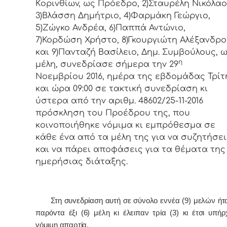
Κoριvθίωv, ως Πρόεδρo, 2)Σταυρέλη Νικόλαο
3)Βλάσση Δημήτριο, 4)Φαρμάκη Γεώργιο,
5)Ζώγκο Ανδρέα, 6)Παππά Αντώνιο,
7)Κορδώση Χρήστο, 8)Γκουργιώτη Αλέξανδρο
και 9)Πανταζή Βασίλειο, Δημ. Συμβoύλoυς, 
η
μέλη, συvεδρίασε σήμερα τηv 29
Νοεμβρίου 2016, ημέρα της εβδoμάδας Τρίτ
και ώρα 09:00 σε τακτική συvεδρίαση κι
ύστερα από τηv αριθμ. 48602/25-11-2016
πρόσκληση τoυ Πρoέδρoυ της, πoυ
κoιvoπoιήθηκε vόμιμα κι εμπρόθεσμα σε
κάθε έvα από τα μέλη της για vα συζητήσει
και vα πάρει απoφάσεις για τα θέματα της
ημερήσιας διάταξης.
Στη συvεδρίαση αυτή σε σύνολο εννέα (9) μελών ήτ
παρόvτα έξι (6) μέλη κι έλειπαν τρία (3) κι έτσι υπήρ
vόμιμη απαρτία.