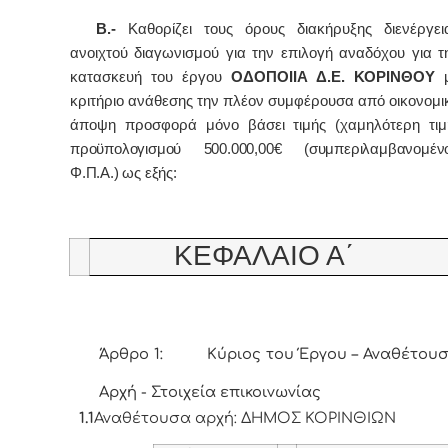
Β.-
Καθορίζει τους όρους διακήρυξης διενέργει
ανοιχτού διαγωνισμού για την
επιλογή
αναδόχου για τ
κατασκευή του έργου
ΟΔΟΠΟΙΙΑ Δ.Ε. ΚΟΡΙΝΘΟΥ
μ
κριτήριο ανάθεσης την πλέον συμφέρουσα από οικονομι
άποψη προσφορά μόνο βάσει τιμής (χαμηλότερη τιμ
προϋπολογισμού 500.000,00€ (συμπεριλαμβανομέν
Φ.Π.Α.)
ως εξής:
ΚΕΦΑΛΑΙΟ Α΄
Άρθρο 1: Κύριος του Έργου – Αναθέτου
Αρχή - Στοιχεία επικοινωνίας
1.1
Αναθέτουσα αρχή: ΔΗΜΟΣ ΚΟΡΙΝΘΙΩΝ