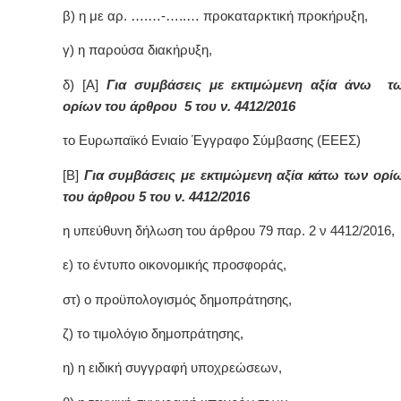
β) η με αρ. ….…-…..… προκαταρκτική προκήρυξη,
γ) η παρούσα διακήρυξη,
δ) [Α]
Για συμβάσεις με εκτιμώμενη αξία άνω τ
ορίων του άρθρου 5 του ν. 4412/2016
το Ευρωπαϊκό Ενιαίο Έγγραφο Σύμβασης (ΕΕΕΣ)
[Β]
Για συμβάσεις με εκτιμώμενη αξία κάτω των ορί
του άρθρου 5 του ν. 4412/2016
η υπεύθυνη δήλωση του άρθρου 79 παρ. 2 ν 4412/2016,
ε) το έντυπο οικονομικής προσφοράς,
στ) ο προϋπολογισμός δημοπράτησης,
ζ) το τιμολόγιο δημοπράτησης,
η) η ειδική συγγραφή υποχρεώσεων,