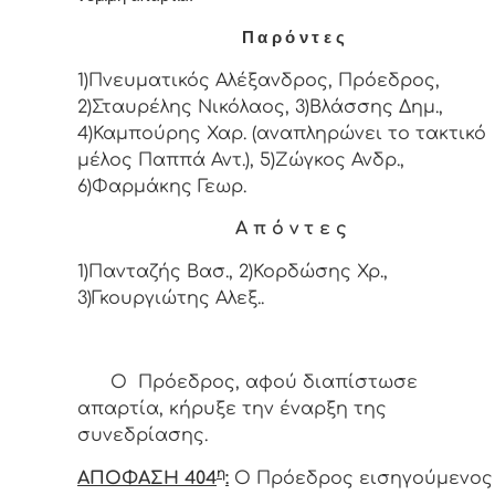
Π α ρ ό ν τ ε ς
1)Πνευματικός Αλέξανδρος, Πρόεδρος,
2)Σταυρέλης Νικόλαος, 3)Βλάσσης Δημ.,
4)Καμπούρης Χαρ. (αναπληρώνει το τακτικό
μέλος Παππά Αντ.), 5)Ζώγκος Ανδρ.,
6)Φαρμάκης Γεωρ.
Α π ό ν τ ε ς
1)Πανταζής Βασ., 2)Κορδώσης Χρ.,
3)Γκουργιώτης Αλεξ..
Ο Πρόεδρος, αφού διαπίστωσε
απαρτία, κήρυξε την έναρξη της
συνεδρίασης.
η
ΑΠΟΦΑΣΗ 404
:
Ο Πρόεδρος εισηγούμενος