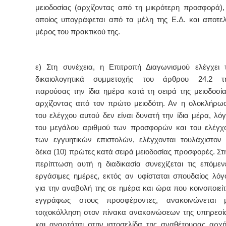
μειοδοσίας (αρχίζοντας από τη μικρότερη προσφορά),
οποίος υπογράφεται από τα μέλη της Ε.Δ. και αποτελ
μέρος του πρακτικού της.
ε) Στη συνέχεια, η Επιτροπή Διαγωνισμού ελέγχει 
δικαιολογητικά συμμετοχής του άρθρου 24.2 τ
παρούσας την ίδια ημέρα κατά τη σειρά της μειοδοσία
αρχίζοντας από τον πρώτο μειοδότη. Αν η ολοκλήρω
του ελέγχου αυτού δεν είναι δυνατή την ίδια μέρα, λό
του μεγάλου αριθμού των προσφορών και του ελέγχ
των εγγυητικών επιστολών, ελέγχονται τουλάχιστον 
δέκα (10) πρώτες κατά σειρά μειοδοσίας προσφορές. Στ
περίπτωση αυτή η διαδικασία συνεχίζεται τις επόμεν
εργάσιμες ημέρες, εκτός αν υφίσταται σπουδαίος λόγ
για την αναβολή της σε ημέρα και ώρα που κοινοποιείτ
εγγράφως στους προσφέροντες, ανακοινώνεται 
τοιχοκόλληση στον πίνακα ανακοινώσεων της υπηρεσί
και αναρτάται στην ιστοσελίδα της αναθέτουσας αρχή