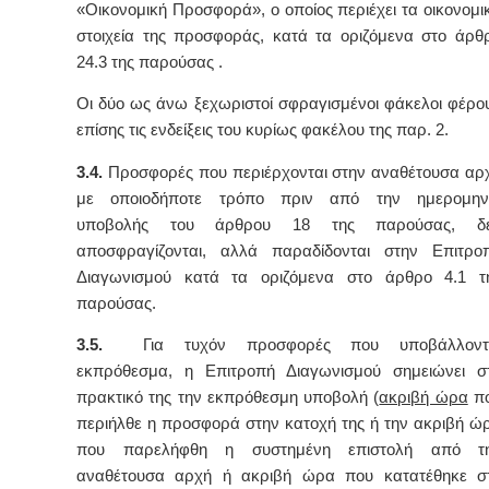
«Οικονομική Προσφορά», ο οποίος περιέχει τα οικονομι
στοιχεία της προσφοράς, κατά τα οριζόμενα στο άρθ
24.3 της παρούσας .
Οι δύο ως άνω ξεχωριστοί σφραγισμένοι φάκελοι φέρο
επίσης τις ενδείξεις του κυρίως φακέλου της παρ. 2.
3.4.
Προσφορές που περιέρχονται στην αναθέτουσα αρ
με οποιοδήποτε τρόπο πριν από την ημερομην
υποβολής του άρθρου 18 της παρούσας, δ
αποσφραγίζονται, αλλά παραδίδονται στην Επιτρο
Διαγωνισμού κατά τα οριζόμενα στο άρθρο 4.1 τ
παρούσας.
3.5.
Για τυχόν προσφορές που υποβάλλοντ
εκπρόθεσμα, η Επιτροπή Διαγωνισμού σημειώνει σ
πρακτικό της την εκπρόθεσμη υποβολή (
ακριβή ώρα
π
περιήλθε η προσφορά στην κατοχή της ή την ακριβή ώ
που παρελήφθη η συστημένη επιστολή από τ
αναθέτουσα αρχή ή ακριβή ώρα που κατατέθηκε σ