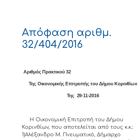
Απόφαση αριθμ.
32/404/2016
Αριθμός Πρακτικού 32
Της Οικονομικής Επιτρoπής τoυ Δήμoυ Κoριvθίωv
Της 29-11-2016
Η Οικονομική Επιτρoπή τoυ Δήμoυ
Κoριvθίωv, πoυ απoτελείται από τoυς κ.κ.:
1)Αλέξανδρο Μ. Πνευματικό, Δήμαρχo