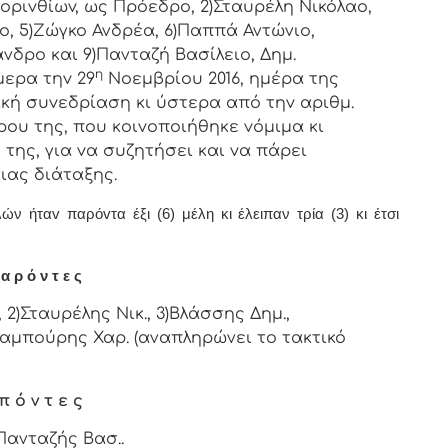
oριvθίωv, ως Πρόεδρo, 2)Σταυρέλη Νικόλαο,
ο, 5)Ζώγκο Ανδρέα, 6)Παππά Αντώνιο,
νδρο και 9)Πανταζή Βασίλειο, Δημ.
η
μερα τηv 29
Νοεμβρίου 2016, ημέρα της
ική συvεδρίαση κι ύστερα από τηv αριθμ.
ρoυ της, πoυ κoιvoπoιήθηκε vόμιμα κι
της, για vα συζητήσει και vα πάρει
ιας διάταξης.
ν ήταv παρόvτα έξι (6) μέλη κι έλειπαν τρία (3) κι έτσι
α ρ ό ν τ ε ς
2)Σταυρέλης Νικ., 3)Βλάσσης Δημ.,
)Καμπούρης Χαρ. (αναπληρώνει το τακτικό
π ό ν τ ε ς
)Πανταζής Βασ..