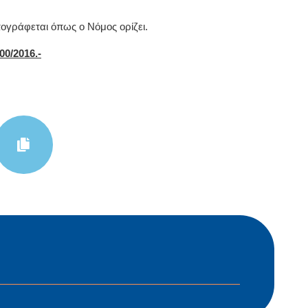
υπoγράφεται όπως o Νόμoς
oρίζει.
00/2016.-