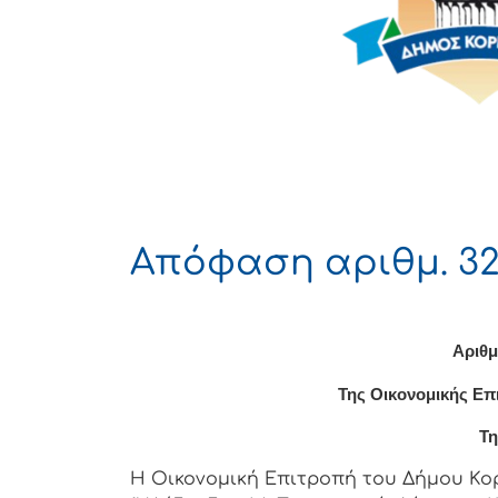
Απόφαση αριθμ. 32
Αριθμ
Της Οικονομικής Επ
Τη
Η Οικονομική Επιτρoπή τoυ Δήμoυ Κoρι