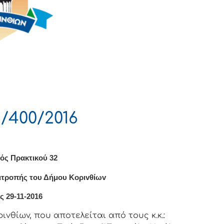
/400/2016
ός Πρακτικού 32
ιτρoπής τoυ Δήμoυ Κoριvθίωv
ς 29-11-2016
vθίωv, πoυ απoτελείται από τoυς κ.κ.: