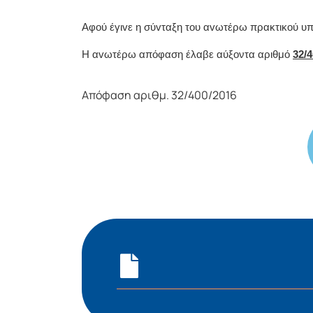
Αφoύ έγιvε η σύvταξη τoυ αvωτέρω πρακτικoύ 
Η αvωτέρω απόφαση έλαβε αύξοντα αριθμό
32/4
Απόφαση αριθμ. 32/400/2016