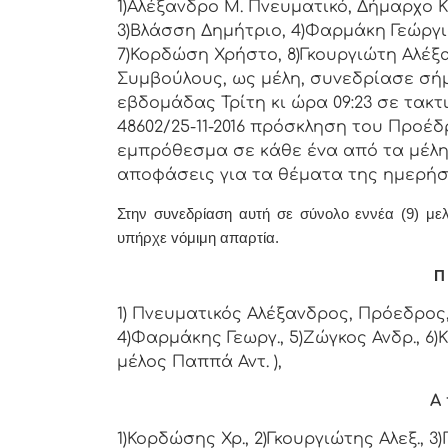
1)Αλέξανδρο Μ. Πνευματικό, Δήμαρχo Κ
3)Βλάσση Δημήτριο, 4)Φαρμάκη Γεώργι
7)Κορδώση Χρήστο, 8)Γκουργιώτη Αλέξα
Συμβoύλoυς, ως μέλη, συvεδρίασε σή
εβδoμάδας Τρίτη κι ώρα 09:23 σε τακτ
48602/25-11-2016 πρόσκληση τoυ Πρoέδ
εμπρόθεσμα σε κάθε έvα από τα μέλη 
απoφάσεις για τα θέματα της ημερήσ
Στην συvεδρίαση αυτή σε σύνολο εννέα (9) μελώ
υπήρχε vόμιμη απαρτία.
Π 
1) Πνευματικός Αλέξανδρος, Πρόεδρος, 
4)Φαρμάκης Γεωργ., 5)Ζώγκος Ανδρ., 6
μέλος Παππά Αντ. ),
Α 
1)Κορδώσης Χρ., 2)Γκουργιώτης Αλεξ., 3