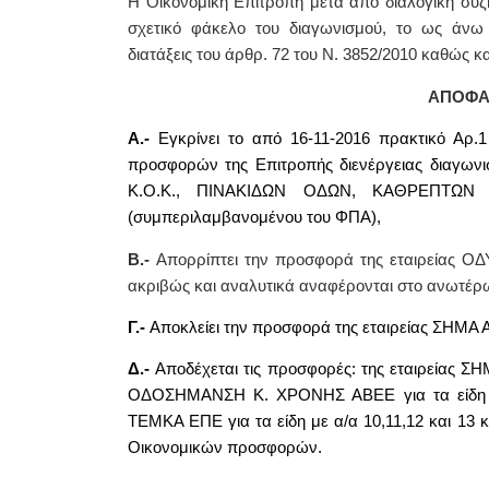
Η Οικονομική Επιτροπή μετά από διαλογική συζή
σχετικό φάκελο του διαγωνισμού, το ως άνω 
διατάξεις του άρθρ. 72 του Ν. 3852/2010 καθώς κα
ΑΠΟΦΑ
Α.-
Εγκρίνει το από 16-11-2016 πρακτικό Αρ.1
προσφορών της Επιτροπής διενέργειας διαγωνι
Κ.Ο.Κ., ΠΙΝΑΚΙΔΩΝ ΟΔΩΝ, ΚΑΘΡΕΠΤΩΝ Ο
(συμπεριλαμβανομένου του ΦΠΑ),
Β.-
Απορρίπτει
την προσφορά της εταιρείας Ο
ακριβώς και αναλυτικά αναφέρονται στο ανωτέρ
Γ.-
Αποκλείει
την προσφορά της εταιρείας ΣΗΜΑ ΑΒΕ
Δ.-
Αποδέχεται τις προσφορές:
της εταιρείας ΣΗΜ
ΟΔΟΣΗΜΑΝΣΗ Κ. ΧΡΟΝΗΣ ΑΒΕΕ για τα είδη με α/
ΤΕΜΚΑ ΕΠΕ για τα είδη με α/α 10,11,12 και 13
κ
Οικονομικών προσφορών.