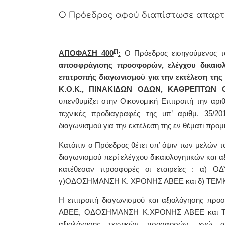
Ο Πρόεδρος αφού διαπίστωσε απαρτία
η
ΑΠΟΦΑΣΗ 400
:
Ο Πρόεδρoς εισηγούμενος τ
αποσφράγισης προσφορών, ελέγχου δικαιο
επιτροπής διαγωνισμού για την εκτέλεση
Κ.Ο.Κ., ΠΙΝΑΚΙΔΩΝ ΟΔΩΝ, ΚΑΘΡΕΠΤΩΝ Ο
υπενθυμίζει στην Οικονομική Επιτροπή την αρι
τεχνικές προδιαγραφές της υπ’ αριθμ. 35/201
διαγωνισμού για την εκτέλεση της εν θέματι προμ
Κατόπιν
ο Πρόεδρος θέτει υπ’ όψιν των μελών τ
διαγωνισμού περί ελέγχου δικαιολογητικών και 
κατέθεσαν προσφορές οι εταιρείες : α)
ΟΔ
γ)ΟΔΟΣΗΜΑΝΣΗ Κ. ΧΡΟΝΗΣ ΑΒΕΕ και δ) ΤΕΜΚ
Η επιτροπή διαγωνισμού και αξιολόγησης προ
ΑΒΕΕ,
ΟΔΟΣΗΜΑΝΣΗ Κ.ΧΡΟΝΗΣ ΑΒΕΕ και
αξιολόγησης τεχνικών προσφορών, ενώ α