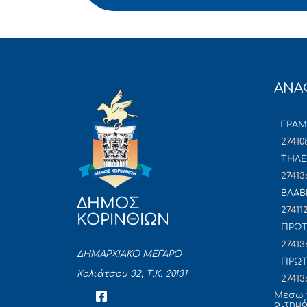
ΑΝΑ
ΓΡΑ
27410
ΤΗΛΕ
27413
ΒΛΑΒ
ΔΗΜΟΣ
27411
ΚΟΡΙΝΘΙΩΝ
ΠΡΩΤ
27413
ΔΗΜΑΡΧΙΑΚΟ ΜΕΓΑΡΟ
ΠΡΩΤ
Κολιάτσου 32, Τ.Κ. 20131
27413
Mέσω 
αιτημ