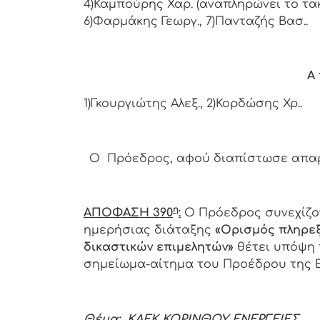
4)Καμπούρης Χαρ. (αναπληρώνει το τακτ
6)Φαρμάκης Γεωργ., 7)Πανταζής Βασ..
Α 
1)Γκουργιώτης Αλεξ., 2)Κορδώσης Χρ..
Ο Πρόεδρος, αφού διαπίστωσε απαρτί
η
ΑΠΟΦΑΣΗ 390
:
Ο Πρόεδρος συνεχίζον
ημερήσιας διάταξης
«
Ορισμός πληρεξ
δικαστικών επιμελητών»
θέτει υπόψη 
σημείωμα-αίτημα του Προέδρου της Ε
Θέμα: ΚΑΕΚ ΚΟΡΙΝΘΟΥ ΕΝΕΡΓΕΙΕΣ