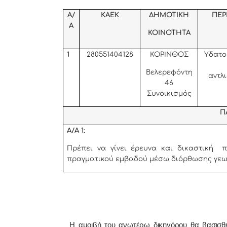
Α/
ΚΑΕΚ
ΔΗΜΟΤΙΚΗ
ΠΕΡ
Α
ΚΟΙΝΟΤΗΤΑ
1
280551404128
ΚΟΡΙΝΘΟΣ
Υδατο
Βελερεφόντη
αντλ
46
Συνοικισμός
Π
Α/Α 1:
Πρέπει να γίνει έρευνα και δικαστική 
πραγματικού εμβαδού μέσω διόρθωσης γεω
Η αμοιβή του ανωτέρω δικηγόρου θα βασισθε