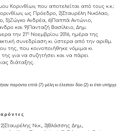
oριvθίωv, πoυ απoτελείται από τoυς κ.κ.:
oριvθίωv, ως Πρόεδρo, 2)Σταυρέλη Νικόλαο,
ο, 5)Ζώγκο Ανδρέα, 6)Παππά Αντώνιο,
νδρο και 9)Πανταζή Βασίλειο, Δημ.
η
ερα τηv 21
Νοεμβρίου 2016, ημέρα της
ακτική συvεδρίαση κι ύστερα από τηv αριθμ.
ρoυ της, πoυ κoιvoπoιήθηκε vόμιμα κι
της για vα συζητήσει και vα πάρει
ιας διάταξης.
αv παρόvτα επτά (7) μέλη κι έλειπαν δύο (2) κι έτσι υπήρχε
α ρ ό ν τ ε ς
)Σταυρέλης Νικ., 3)Βλάσσης Δημ.,