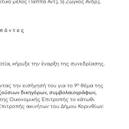
ικό μέλος Παππά Αντ.), 5) Ζώγκος Ανδρ.),
π ό ν τ ε ς
α, κήρυξε την έναρξη της συνεδρίασης.
ο
τας την εισήγησή του για το 9
θέμα της
ούσιων δικηγόρων, συμβολαιογράφων,
της Οικονομικής Επιτροπής το κάτωθι
πιτροπής ακινήτων του Δήμου Κορινθίων: