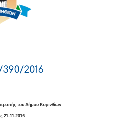
/390/2016
ιτρoπής τoυ Δήμoυ Κoριvθίωv
ς 21-11-2016