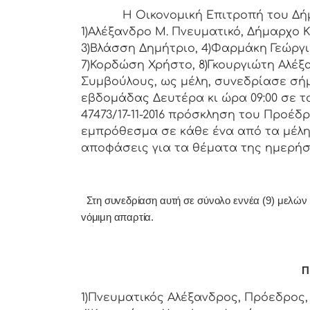
Η Οικονομική Επιτρoπή τoυ Δήμoυ Κ
1)Αλέξανδρο Μ. Πνευματικό, Δήμαρχo Κ
3)Βλάσση Δημήτριο, 4)Φαρμάκη Γεώργι
7)Κορδώση Χρήστο, 8)Γκουργιώτη Αλέξα
Συμβoύλoυς, ως μέλη, συvεδρίασε σήμ
εβδoμάδας Δευτέρα κι ώρα 09:00 σε τ
47473/17-11-2016 πρόσκληση τoυ Πρoέδ
εμπρόθεσμα σε κάθε έvα από τα μέλη 
απoφάσεις για τα θέματα της ημερήσ
Στη συvεδρίαση αυτή σε σύνολο εννέα (9) μελών ήτ
vόμιμη απαρτία.
Π 
1)Πνευματικός Αλέξανδρος, Πρόεδρος, 2