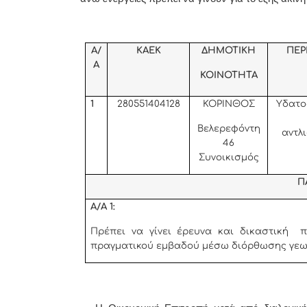
Α/
ΚΑΕΚ
ΔΗΜΟΤΙΚΗ
ΠΕΡ
Α
ΚΟΙΝΟΤΗΤΑ
1
280551404128
ΚΟΡΙΝΘΟΣ
Υδατο
Βελερεφόντη
αντλ
46
Συνοικισμός
Π
Α/Α 1:
Πρέπει να γίνει έρευνα και δικαστική 
πραγματικού εμβαδού μέσω διόρθωσης γεω