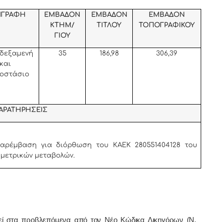
ΙΓΡΑΦΗ
ΕΜΒΑΔΟΝ
ΕΜΒΑΔΟΝ
ΕΜΒΑΔΟΝ
ΚΤΗΜ/
ΤΙΤΛΟΥ
ΤΟΠΟΓΡΑΦΙΚΟΥ
ΓΙΟΥ
δεξαμενή
35
186,98
306,39
και
ιοστάσιο
ΑΡΑΤΗΡΗΣΕΙΣ
παρέμβαση για διόρθωση του ΚΑΕΚ 280551404128 του
μετρικών μεταβολών.
ί στα προβλεπόμενα από τον Νέο Κώδικα Δικηγόρων (Ν.