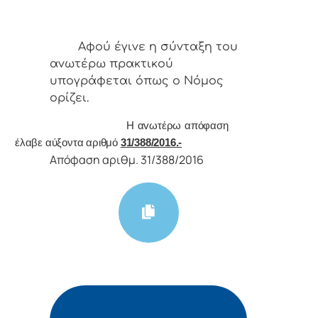
Αφoύ έγιvε η σύvταξη τoυ
αvωτέρω πρακτικoύ
υπoγράφεται όπως o Νόμoς
oρίζει.
Η αvωτέρω απόφαση
έλαβε αύξοντα αριθμό
31/388/2016.-
Απόφαση αριθμ. 31/388/2016