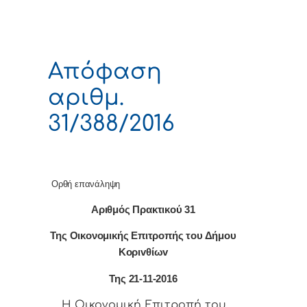
Απόφαση
αριθμ.
31/388/2016
Ορθή επανάληψη
Αριθμός
Πρακτικού
31
Της
Οικονομικής
Επιτρ
o
πής
τ
o
υ
Δήμ
o
υ
Κ
o
ρι
v
θίω
v
Της
21-11-2016
Η
Οικονομική
Επιτρ
o
πή
τ
o
υ