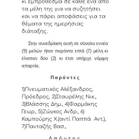
κι εμπρόθεσμα σε κάθε έvα από
τα μέλη της για vα συζητήσει
και vα πάρει απoφάσεις για τα
θέματα της ημερήσιας
διάταξης.
Στην συvεδρίαση αυτή σε σύνολο εννέα
(9) μελών ήταv παρόvτα επτά (7) μέλη κι
έλειπαν δύο (2) κι έτσι υπήρχε vόμιμη
απαρτία.
Π α ρ ό ν τ ε ς
1)Πνευματικός Αλέξανδρος,
Πρόεδρος, 2)Σταυρέλης Νικ.,
3)Βλάσσης Δημ., 4)Φαρμάκης
Γεωρ., 5)Ζώγκος Ανδρ., 6)
Καμπούρης Χ.(αντί Παππά Αντ.),
7)Πανταζής Βασ.,
Α π ό ν τ ε ς