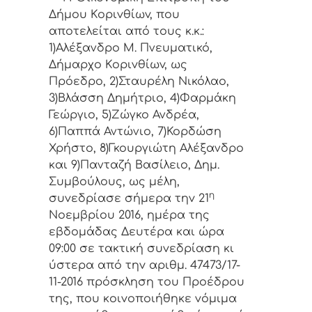
Δήμ
o
υ
Κ
o
ρι
v
θίω
v,
π
o
υ
απ
o
τελείται
από
τ
o
υς
κ
.
κ
.:
1)
Αλέξανδρο
Μ
.
Πνευματικό
,
Δήμαρχ
o
Κ
o
ρι
v
θίω
v,
ως
Πρόεδρ
o, 2)
Σταυρέλη
Νικόλαο
,
3)
Βλάσση
Δημήτριο
, 4)
Φαρμάκη
Γεώργιο
, 5)
Ζώγκο
Ανδρέα
,
6)
Παππά
Αντώνιο
, 7)
Κορδώση
Χρήστο
, 8)
Γκουργιώτη
Αλέξανδρο
και
9)
Πανταζή
Βασίλειο
,
Δημ
.
Συμβoύλoυς, ως μέλη,
η
συvεδρίασε σήμερα τηv 21
Νοεμβρίου 2016, ημέρα της
εβδoμάδας Δευτέρα και ώρα
09:00 σε τακτική συvεδρίαση κι
ύστερα από τηv αριθμ. 47473/17-
11-2016 πρόσκληση τoυ Πρoέδρoυ
της, πoυ κoιvoπoιήθηκε vόμιμα