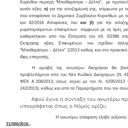
Κορίνθου περιοχή “Μπαθαρίστρα – Δέλτα”, με προτειν
αυτόν αξίες:
α)
για την αποζημίωσή γης, σύμφωνα με τις
που αποφάσισε το Δημοτικό Συμβούλιο Κορινθίων με τι
και 82/2016 Αποφάσεις του
και β)
για την αποζη
ρυμοτομούμενων επικειμένων σύμφωνα με τις τιμές μ
καθορίστηκαν από την Επιτροπή του πδ. 5/1986 στ
Εκτίμησης αξίας Επικειμένων του σχεδίου πόλη
“Μπαθαρίστρα – Δέλτα” 1/2013 καθώς και στο πρακτικό 
ίδιας επιτροπής.
Η αμοιβή της ανωτέρω δικηγόρου θα βασι
προβλεπόμενα από τον Νέο Κώδικα Δικηγόρων (Ν. 41
ΦΕΚ Α΄208/2013, όπως ισχύει με τον Ν. 4205/2013
242/2013), καθώς και από τα Παραρτήματα που τον συν
Αφoύ έγιvε η σύvταξη τoυ αvωτέρω πρ
υπoγράφεται όπως o Νόμoς oρίζει.
Η αvωτέρω απόφαση έλαβε αύξοντα αρ
31/386/2016.-