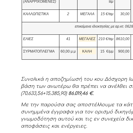
(ΑΝΑΡΡΙΧΟΜΕΝΕΣ)
τεμ
ΚΑΛΛΩΠΙΣΤΙΚΑ
2
ΜΕΓΑΛΑ
15
€/τεμ
30,00
επικείμενα ιδιοκτησίας με αρ.κτ. 0
6
2
ΕΛΙΕΣ
41
ΜΕΓΑΛΕΣ
210
€/τεμ
8610,00
ΣΥΡΜΑΤΟΠΛΕΓΜΑ
60,00 μ.μ
ΚΑΛΗ
15
€/μμ
900,00
Συνολικά η αποζημίωσή του κου Δόσχορη Ι
βάση των ανωτέρω θα πρέπει να ανέλθει 
(70.633,56+15.385,90)
86.019,46 €
.
Με την παρούσα σας αποστέλλουμε τα κάτ
συνημμένα έγγραφα για τον ορισμό δικηγόρ
γνωμοδότηση αυτού και τις εν συνεχεία δι
αποφάσεις και ενέργειες.