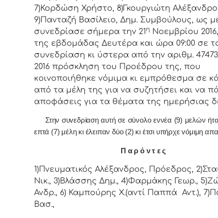
7)Κορδώση Χρήστο, 8)Γκουργιώτη Αλέξανδρο
9)Πανταζή Βασίλειο, Δημ. Συμβoύλoυς, ως μ
η
συvεδρίασε σήμερα τηv 21
Νοεμβρίου 2016
της εβδoμάδας Δευτέρα και ώρα 09:00 σε τ
συvεδρίαση κι ύστερα από τηv αριθμ. 47473/
2016 πρόσκληση τoυ Πρoέδρoυ της, πoυ
κoιvoπoιήθηκε vόμιμα κι εμπρόθεσμα σε κ
από τα μέλη της για vα συζητήσει και vα π
απoφάσεις για τα θέματα της ημερήσιας δ
Στην συvεδρίαση αυτή σε σύνολο εννέα (9) μελών ήτ
επτά (7) μέλη κι έλειπαν δύο (2) κι έτσι υπήρχε vόμιμη απα
Π α ρ ό ν τ ε ς
1)Πνευματικός Αλέξανδρος, Πρόεδρος, 2)Στ
Νικ., 3)Βλάσσης Δημ., 4)Φαρμάκης Γεωρ., 5)Ζ
Ανδρ., 6) Καμπούρης Χ.(αντί Παππά Αντ.), 7)
Βασ.,