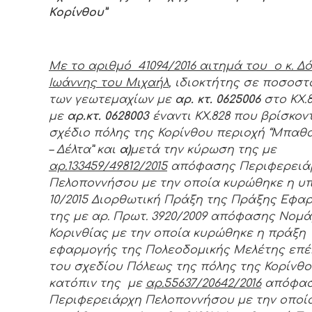
Κορίνθου”
Με το αριθμό
41094
/201
6
αιτημά του ο κ. Δ
Ιωάννης του Μιχαήλ
, ιδιοκτήτης σε ποσοστ
των γεωτεμαχίων με
αρ. κτ. 0625006
στο ΚΧ.8
με
αρ.κτ. 0628003
έναντι ΚΧ.828
που βρίσκον
σχέδιο πόλης της Κορίνθου περιοχή “Μπαθ
– Δέλτα” και
α)
μετά την κύρωση της με
αρ.133459/49812/2015
απόφασης Περιφερειά
Πελοποννήσου με την οποία κυρώθηκε η υπ
10/2015 Διορθωτική Πράξη της Πράξης Εφα
της με αρ. Πρωτ. 3920/2009 απόφασης Νομ
Κορινθίας με την οποία κυρώθηκε η πράξη
εφαρμογής της Πολεοδομικής Μελέτης επ
του σχεδίου Πόλεως της πόλης της Κορίνθο
κατόπιν της με
αρ.55637/20642/2016
απόφα
Περιφερειάρχη Πελοποννήσου με την οποί