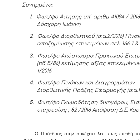
Συνημμένα:
1.
Φωτ/φο Αίτησης υπ΄ αριθμ 41094 / 201
Δόσχορη Ιωάννη
2.
Φωτ/φο Διορθωτικού (α.α.2/2016) Πίνα
αποζημίωσης επικειμένων σελ. 166-1 & 
3.
Φωτ/φο Απόσπασμα Πρακτικού Επιτ
(πδ 5/86)
εκτίμησης αξίας επικειμένων 
1/2016
4.
Φωτ/φο Πινάκων και Διαγραμμάτων
Διορθωτικής Πράξης Εφαρμογής (α.α.10
5.
Φωτ/φο Γνωμοδότηση δικηγόρου, Ει
υπηρεσίας , 82 /2016 Απόφαση Δ.Σ. Κορ
Ο Πρόεδρος στην συνέχεια λέει πως επειδή τ