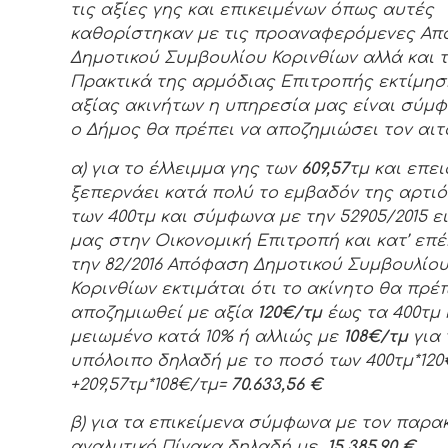
τις αξίες γης και επικειμένων όπως αυτές
καθορίστηκαν με τις προαναφερόμενες Απ
Δημοτικού Συμβουλίου Κορινθίων αλλά και 
Πρακτικά της αρμόδιας Επιτροπής εκτίμησ
αξίας ακινήτων η υπηρεσία μας είναι σύμφ
ο Δήμος θα πρέπει να αποζημιώσει τον αιτ
α) για το έλλειμμα γης των
609,57
τμ και επε
ξεπερνάει κατά πολύ το εμβαδόν της αρτι
των 400τμ και σύμφωνα με την 52905/2015 
μας στην Οικονομική Επιτροπή και κατ’ επ
την 82/2016 Απόφαση Δημοτικού Συμβουλίο
Κορινθίων εκτιμάται ότι το ακίνητο θα πρέπ
αποζημιωθεί με αξία
1
20
€/τμ
έως τα 400τμ 
μειωμένο κατά 10% ή αλλιώς με
1
0
8€/τμ
για 
υπόλοιπο
δηλαδή
με το ποσό των 400τμ*1
20
+209,57τμ*108€/τμ=
70.633,56 €
β) για τα επικείμενα σύμφωνα με τον παρ
αναλυτικό Πίνακα δηλαδή με
15.385,90 €