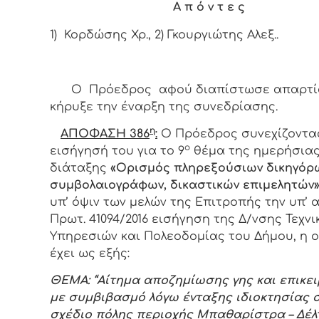
Α π ό ν τ ε ς
1) Κορδώσης Χρ., 2) Γκουργιώτης Αλεξ..
Ο Πρόεδρος αφού διαπίστωσε απαρτί
κήρυξε την έναρξη της συνεδρίασης.
η
ΑΠΟΦΑΣΗ 386
:
Ο
Πρόεδρος
συνεχίζοντα
ο
εισήγησή του για το 9
θέμα της ημερήσια
διάταξης
«Ορισμός πληρεξούσιων δικηγόρ
συμβολαιογράφων, δικαστικών επιμελητών
υπ’ όψιν των μελών της Επιτροπής την υπ’ α
Πρωτ. 41094/2016 εισήγηση της Δ/νσης Τεχνι
Υπηρεσιών και Πολεοδομίας του Δήμου, η 
έχει ως εξής:
ΘΕΜΑ: “Αίτημα αποζημίωσης γης και επικε
με συμβιβασμό λόγω ένταξης ιδιοκτησίας 
σχέδιο πόλης περιοχής Μπαθαρίστρα – Δέλ