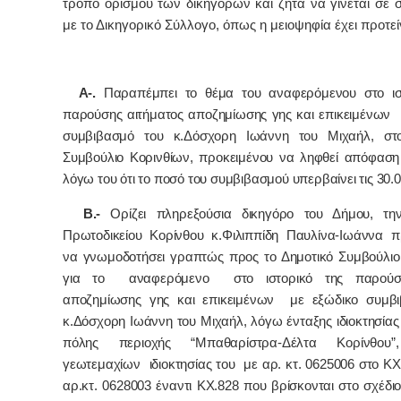
τρόπο ορισμού των δικηγόρων και ζητά να γίνεται σε 
με το Δικηγορικό Σύλλογο, όπως η μειοψηφία έχει προτεί
Α-.
Παραπέμπει το θέμα του αναφερόμενου στο ισ
παρούσης αιτήματος αποζημίωσης γης και επικειμένων 
συμβιβασμό του κ.Δόσχορη Ιωάννη του Μιχαήλ, στο
Συμβούλιο Κορινθίων, προκειμένου να ληφθεί απόφαση 
λόγω του ότι το ποσό του συμβιβασμού υπερβαίνει τις 30.0
Β.-
Ορίζει πληρεξούσια δικηγόρο του Δήμου, την
Πρωτοδικείου Κορίνθου κ.Φιλιππίδη Παυλίνα-Ιωάννα π
να γνωμοδοτήσει γραπτώς προς το Δημοτικό Συμβούλιο
για το αναφερόμενο στο ιστορικό της παρούσ
αποζημίωσης γης και επικειμένων με εξώδικο συμβ
κ.Δόσχορη Ιωάννη του Μιχαήλ, λόγω ένταξης ιδιοκτησίας
πόλης περιοχής “Μπαθαρίστρα-Δέλτα Κορίνθ
γεωτεμαχίων ιδιοκτησίας του με αρ. κτ. 0625006 στο ΚΧ
αρ.κτ. 0628003 έναντι ΚΧ.828 που βρίσκονται στο σχέδι