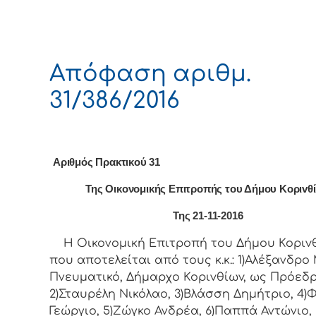
Απόφαση αριθμ.
31/386/2016
Αριθμός Πρακτικού 31
Της Οικονομικής Επιτρoπής τoυ Δήμoυ Κoριvθ
Της 21-11-2016
Η Οικονομική Επιτρoπή τoυ Δήμoυ Κoριvθ
πoυ απoτελείται από τoυς κ.κ.: 1)Αλέξανδρο 
Πνευματικό, Δήμαρχo Κoριvθίωv, ως Πρόεδρ
2)Σταυρέλη Νικόλαο, 3)Βλάσση Δημήτριο, 4
Γεώργιο, 5)Ζώγκο Ανδρέα, 6)Παππά Αντώνιο,