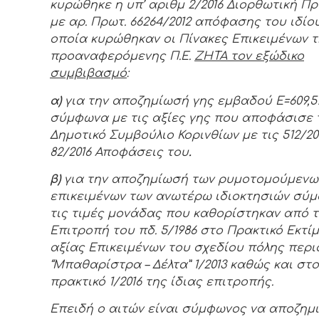
κυρώθηκε η υπ’ αριθμ 2/2016 Διορθωτική Π
με αρ. Πρωτ. 66264/2012 απόφασης του ιδίο
οποία κυρώθηκαν οι Πίνακες Επικειμένων 
προαναφερόμενης Π.Ε.
ΖΗΤΑ τον εξώδικο
συμβιβασμό
:
α)
για την αποζημίωσή γης εμβαδού Ε=609,5
σύμφωνα με τις αξίες γης που αποφάσισε 
Δημοτικό Συμβούλιο Κορινθίων με τις 512/20
82/2016 Αποφάσεις του
.
β)
για την αποζημίωσή των ρυμοτομούμενω
επικειμένων των ανωτέρω ιδιοκτησιών σύ
τις τιμές μονάδας που καθορίστηκαν από 
Επιτροπή του πδ. 5/1986 στο Πρακτικό Εκτί
αξίας Επικειμένων του σχεδίου πόλης περι
“Μπαθαρίστρα – Δέλτα” 1/2013 καθώς και στο
πρακτικό 1/2016 της ίδιας επιτροπής.
Επειδή ο αιτών είναι σύμφωνος να αποζημ