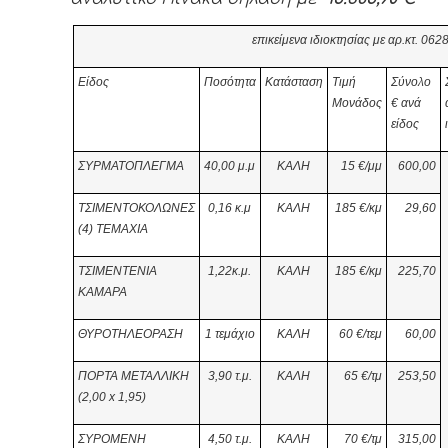
επικείμενα ιδιοκτησίας με αρ.κτ. 0
6
2
Είδος
Ποσότητα
Κατάσταση
Τιμή
Σύνολο
Μονάδος
€
ανά
είδος
ΣΥΡΜΑΤΟΠΛΕΓΜΑ
40,00 μ.μ
ΚΑΛΗ
15 €/μμ
600,00
ΤΣΙΜΕΝΤΟΚΟΛΩΝΕΣ
0,16 κ.μ
ΚΑΛΗ
185 €/κμ
29,60
(4) ΤΕΜΑΧΙΑ
ΤΣΙΜΕΝΤΕΝΙΑ
1,22κ.μ.
ΚΑΛΗ
185 €/κμ
225,70
ΚΑΜΑΡΑ
ΘΥΡΟΤΗΛΕΟΡΑΣΗ
1 τεμάχιο
ΚΑΛΗ
60 €/τεμ
60,00
ΠΟΡΤΑ ΜΕΤΑΛΛΙΚΗ
3,90
τ.μ.
ΚΑΛΗ
65
€/τμ
253,50
(2,00
x 1,95)
ΣΥΡΟΜΕΝΗ
4,50 τ.μ.
ΚΑΛΗ
70 €/τμ
315,00