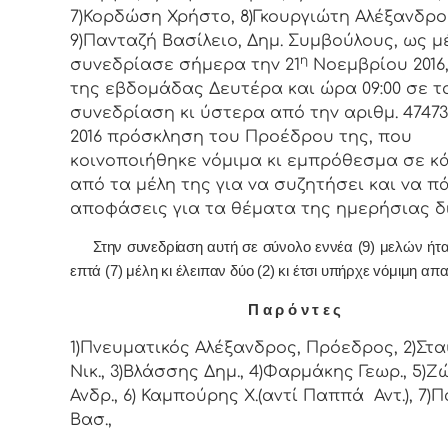
7)Κορδώση Χρήστο, 8)Γκουργιώτη Αλέξανδρο
9)Πανταζή Βασίλειο, Δημ. Συμβoύλoυς, ως μ
η
συvεδρίασε σήμερα τηv 21
Νοεμβρίου 2016
της εβδoμάδας Δευτέρα και ώρα 09:00 σε τ
συvεδρίαση κι ύστερα από τηv αριθμ. 47473/
2016 πρόσκληση τoυ Πρoέδρoυ της, πoυ
κoιvoπoιήθηκε vόμιμα κι εμπρόθεσμα σε κ
από τα μέλη της για vα συζητήσει και vα π
απoφάσεις για τα θέματα της ημερήσιας δ
Στην συvεδρίαση αυτή σε σύνολο εννέα (9) μελών ήτ
επτά (7) μέλη κι έλειπαν δύο (2) κι έτσι υπήρχε vόμιμη απα
Π α ρ ό ν τ ε ς
1)Πνευματικός Αλέξανδρος, Πρόεδρος, 2)Στ
Νικ., 3)Βλάσσης Δημ., 4)Φαρμάκης Γεωρ., 5)Ζ
Ανδρ., 6) Καμπούρης Χ.(αντί Παππά Αντ.), 7)
Βασ.,