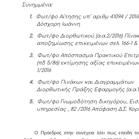
Συνημμένα:
1.
Φωτ/φο Αίτησης υπ΄ αριθμ 41094 / 201
Δόσχορη Ιωάννη
2.
Φωτ/φο Διορθωτικού (α.α.2/2016) Πίνα
αποζημίωσης επικειμένων σελ. 166-1 & 
3.
Φωτ/φο Απόσπασμα Πρακτικού Επιτ
(πδ 5/86)
εκτίμησης αξίας επικειμένων 
1/2016
4.
Φωτ/φο Πινάκων και Διαγραμμάτων
Διορθωτικής Πράξης Εφαρμογής (α.α.10
5.
Φωτ/φο Γνωμοδότηση δικηγόρου, Ει
υπηρεσίας , 82 /2016 Απόφαση Δ.Σ. Κορ
Ο Πρόεδρος στην συνέχεια λέει πως επειδή τ