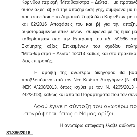
Κορίνθου περιοχή “Μπαθαρίστρα – Δέλτα”, με προτειν
αυτόν αξίες:
α)
για την αποζημίωσή γης, σύμφωνα με τις
που αποφάσισε το Δημοτικό Συμβούλιο Κορινθίων με τι
και 82/2016 Αποφάσεις του
και β)
για την αποζη
ρυμοτομούμενων επικειμένων σύμφωνα με τις τιμές μ
καθορίστηκαν από την Επιτροπή του πδ. 5/1986 στ
Εκτίμησης αξίας Επικειμένων του σχεδίου πόλη
“Μπαθαρίστρα – Δέλτα” 1/2013 καθώς και στο πρακτικό 
ίδιας επιτροπής.
Η αμοιβή της ανωτέρω δικηγόρου θα βασι
προβλεπόμενα από τον Νέο Κώδικα Δικηγόρων (Ν. 41
ΦΕΚ Α΄208/2013, όπως ισχύει με τον Ν. 4205/2013
242/2013), καθώς και από τα Παραρτήματα που τον συν
Αφoύ έγιvε η σύvταξη τoυ αvωτέρω πρ
υπoγράφεται όπως o Νόμoς oρίζει.
Η αvωτέρω απόφαση έλαβε αύξοντα αρ
31/386/2016.-