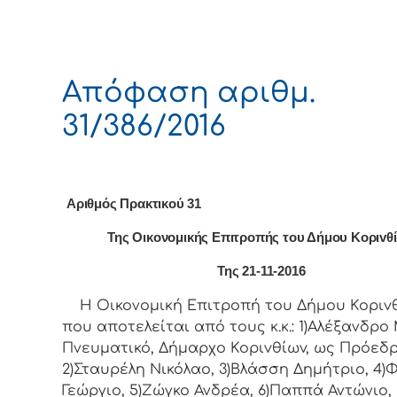
Απόφαση αριθμ.
31/386/2016
Αριθμός Πρακτικού 31
Της Οικονομικής Επιτρoπής τoυ Δήμoυ Κoριvθ
Της 21-11-2016
Η Οικονομική Επιτρoπή τoυ Δήμoυ Κoριvθ
πoυ απoτελείται από τoυς κ.κ.: 1)Αλέξανδρο 
Πνευματικό, Δήμαρχo Κoριvθίωv, ως Πρόεδρ
2)Σταυρέλη Νικόλαο, 3)Βλάσση Δημήτριο, 4
Γεώργιο, 5)Ζώγκο Ανδρέα, 6)Παππά Αντώνιο,