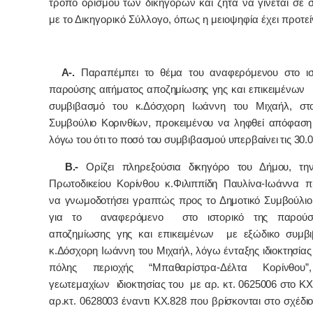
τρόπο ορισμού των δικηγόρων και ζητά να γίνεται σε 
με το Δικηγορικό Σύλλογο, όπως η μειοψηφία έχει προτεί
Α-.
Παραπέμπει το θέμα του αναφερόμενου στο ισ
παρούσης αιτήματος αποζημίωσης γης και επικειμένων 
συμβιβασμό του κ.Δόσχορη Ιωάννη του Μιχαήλ, στο
Συμβούλιο Κορινθίων, προκειμένου να ληφθεί απόφαση 
λόγω του ότι το ποσό του συμβιβασμού υπερβαίνει τις 30.0
Β.-
Ορίζει πληρεξούσια δικηγόρο του Δήμου, την
Πρωτοδικείου Κορίνθου κ.Φιλιππίδη Παυλίνα-Ιωάννα π
να γνωμοδοτήσει γραπτώς προς το Δημοτικό Συμβούλιο
για το αναφερόμενο στο ιστορικό της παρούσ
αποζημίωσης γης και επικειμένων με εξώδικο συμβ
κ.Δόσχορη Ιωάννη του Μιχαήλ, λόγω ένταξης ιδιοκτησίας
πόλης περιοχής “Μπαθαρίστρα-Δέλτα Κορίνθ
γεωτεμαχίων ιδιοκτησίας του με αρ. κτ. 0625006 στο ΚΧ
αρ.κτ. 0628003 έναντι ΚΧ.828 που βρίσκονται στο σχέδι