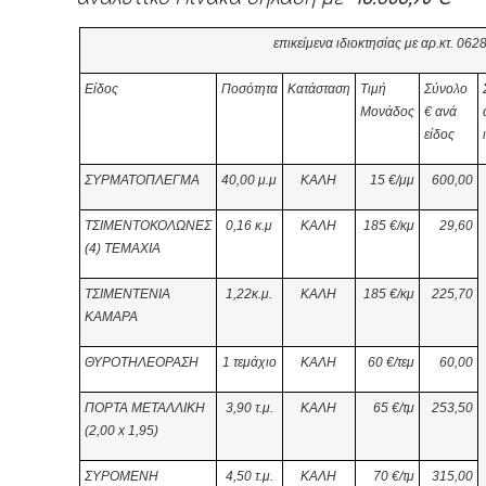
επικείμενα ιδιοκτησίας με αρ.κτ. 0
6
2
Είδος
Ποσότητα
Κατάσταση
Τιμή
Σύνολο
Μονάδος
€
ανά
είδος
ΣΥΡΜΑΤΟΠΛΕΓΜΑ
40,00 μ.μ
ΚΑΛΗ
15 €/μμ
600,00
ΤΣΙΜΕΝΤΟΚΟΛΩΝΕΣ
0,16 κ.μ
ΚΑΛΗ
185 €/κμ
29,60
(4) ΤΕΜΑΧΙΑ
ΤΣΙΜΕΝΤΕΝΙΑ
1,22κ.μ.
ΚΑΛΗ
185 €/κμ
225,70
ΚΑΜΑΡΑ
ΘΥΡΟΤΗΛΕΟΡΑΣΗ
1 τεμάχιο
ΚΑΛΗ
60 €/τεμ
60,00
ΠΟΡΤΑ ΜΕΤΑΛΛΙΚΗ
3,90
τ.μ.
ΚΑΛΗ
65
€/τμ
253,50
(2,00
x 1,95)
ΣΥΡΟΜΕΝΗ
4,50 τ.μ.
ΚΑΛΗ
70 €/τμ
315,00