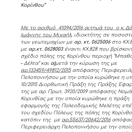
Κορίνθου”
Με το αριθμό
41094
/201
6
αιτημά του ο κ. Δ
Ιωάννης του Μιχαήλ
, ιδιοκτήτης σε ποσοστ
των γεωτεμαχίων με
αρ. κτ. 0625006
στο ΚΧ.8
με
αρ.κτ. 0628003
έναντι ΚΧ.828
που βρίσκον
σχέδιο πόλης της Κορίνθου περιοχή “Μπαθ
– Δέλτα” και
α)
μετά την κύρωση της με
αρ.133459/49812/2015
απόφασης Περιφερειά
Πελοποννήσου με την οποία κυρώθηκε η υπ
10/2015 Διορθωτική Πράξη της Πράξης Εφα
της με αρ. Πρωτ. 3920/2009 απόφασης Νομ
Κορινθίας με την οποία κυρώθηκε η πράξη
εφαρμογής της Πολεοδομικής Μελέτης επ
του σχεδίου Πόλεως της πόλης της Κορίνθο
κατόπιν της με
αρ.55637/20642/2016
απόφα
Περιφερειάρχη Πελοποννήσου με την οποί