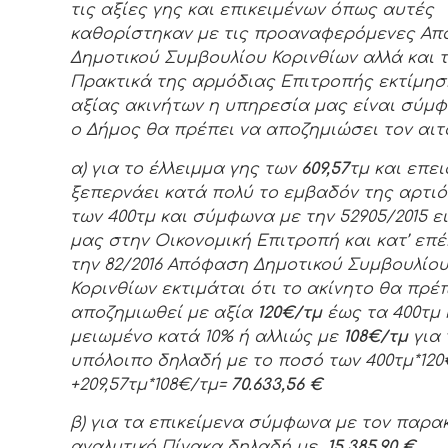
τις αξίες γης και επικειμένων όπως αυτές
καθορίστηκαν με τις προαναφερόμενες Απ
Δημοτικού Συμβουλίου Κορινθίων αλλά και 
Πρακτικά της αρμόδιας Επιτροπής εκτίμησ
αξίας ακινήτων η υπηρεσία μας είναι σύμφ
ο Δήμος θα πρέπει να αποζημιώσει τον αιτ
α) για το έλλειμμα γης των
609,57
τμ και επε
ξεπερνάει κατά πολύ το εμβαδόν της αρτι
των 400τμ και σύμφωνα με την 52905/2015 
μας στην Οικονομική Επιτροπή και κατ’ επ
την 82/2016 Απόφαση Δημοτικού Συμβουλίο
Κορινθίων εκτιμάται ότι το ακίνητο θα πρέπ
αποζημιωθεί με αξία
1
20
€/τμ
έως τα 400τμ 
μειωμένο κατά 10% ή αλλιώς με
1
0
8€/τμ
για 
υπόλοιπο
δηλαδή
με το ποσό των 400τμ*1
20
+209,57τμ*108€/τμ=
70.633,56 €
β) για τα επικείμενα σύμφωνα με τον παρ
αναλυτικό Πίνακα δηλαδή με
15.385,90 €