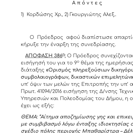
Α π ό ν τ ε ς
1) Κορδώσης Χρ., 2) Γκουργιώτης Αλεξ..
Ο Πρόεδρος αφού διαπίστωσε απαρτί
κήρυξε την έναρξη της συνεδρίασης.
η
ΑΠΟΦΑΣΗ 386
:
Ο
Πρόεδρος
συνεχίζοντα
ο
εισήγησή του για το 9
θέμα της ημερήσια
διάταξης
«Ορισμός πληρεξούσιων δικηγόρ
συμβολαιογράφων, δικαστικών επιμελητών
υπ’ όψιν των μελών της Επιτροπής την υπ’ α
Πρωτ. 41094/2016 εισήγηση της Δ/νσης Τεχνι
Υπηρεσιών και Πολεοδομίας του Δήμου, η 
έχει ως εξής:
ΘΕΜΑ: “Αίτημα αποζημίωσης γης και επικε
με συμβιβασμό λόγω ένταξης ιδιοκτησίας 
σχέδιο πόλης περιοχής Μπαθαρίστρα – Δέλ