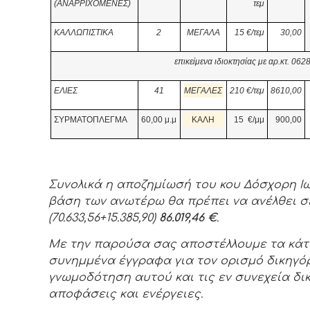
(ΑΝΑΡΡΙΧΟΜΕΝΕΣ)
τεμ
ΚΑΛΛΩΠΙΣΤΙΚΑ
2
ΜΕΓΑΛΑ
15
€/τεμ
30,00
επικείμενα ιδιοκτησίας με αρ.κτ. 0
6
2
ΕΛΙΕΣ
41
ΜΕΓΑΛΕΣ
210
€/τεμ
8610,00
ΣΥΡΜΑΤΟΠΛΕΓΜΑ
60,00 μ.μ
ΚΑΛΗ
15
€/μμ
900,00
Συνολικά η αποζημίωσή του κου Δόσχορη Ι
βάση των ανωτέρω θα πρέπει να ανέλθει 
(70.633,56+15.385,90)
86.019,46 €
.
Με την παρούσα σας αποστέλλουμε τα κάτ
συνημμένα έγγραφα για τον ορισμό δικηγόρ
γνωμοδότηση αυτού και τις εν συνεχεία δι
αποφάσεις και ενέργειες.