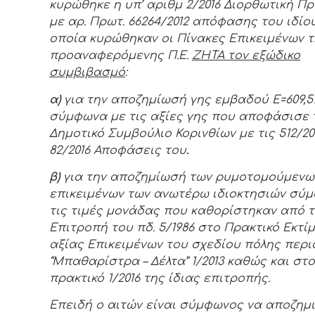
κυρώθηκε η υπ’ αριθμ 2/2016 Διορθωτική Π
με αρ. Πρωτ. 66264/2012 απόφασης του ιδίο
οποία κυρώθηκαν οι Πίνακες Επικειμένων 
προαναφερόμενης Π.Ε.
ΖΗΤΑ τον εξώδικο
συμβιβασμό
:
α)
για την αποζημίωσή γης εμβαδού Ε=609,5
σύμφωνα με τις αξίες γης που αποφάσισε 
Δημοτικό Συμβούλιο Κορινθίων με τις 512/20
82/2016 Αποφάσεις του
.
β)
για την αποζημίωσή των ρυμοτομούμενω
επικειμένων των ανωτέρω ιδιοκτησιών σύ
τις τιμές μονάδας που καθορίστηκαν από 
Επιτροπή του πδ. 5/1986 στο Πρακτικό Εκτί
αξίας Επικειμένων του σχεδίου πόλης περι
“Μπαθαρίστρα – Δέλτα” 1/2013 καθώς και στο
πρακτικό 1/2016 της ίδιας επιτροπής.
Επειδή ο αιτών είναι σύμφωνος να αποζημ