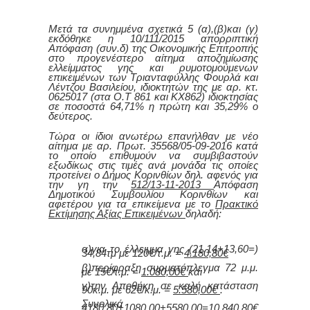
Μετά τα συνημμένα σχετικά 5 (α),(β)και (γ)
εκδόθηκε η 10/111/2015 απορριπτική
Απόφαση (συν.δ) της Οικονομικής Επιτροπής
στο προγενέστερο αίτημα αποζημίωσης
ελλείμματος γης και ρυμοτομούμενων
επικειμένων των Τριανταφύλλης Φουρλά και
Λέντζου Βασιλείου, ιδιοκτητών της με αρ. κτ.
0625017 (στα Ο.Τ 861 και ΚΧ862) ιδιοκτησίας
σε ποσοστά 64,71% η πρώτη και 35,29% ο
δεύτερος.
Τώρα οι ίδιοι ανωτέρω επανήλθαν με νέο
αίτημα με αρ. Πρωτ. 35568/05-09-2016
κατά
το οποίο επιθυμούν να συμβιβαστούν
εξωδίκως στις τιμές ανά μονάδα τις οποίες
προτείνει ο Δήμος Κορινθίων δηλ. αφενός για
την γη την
512/13-11-2013
Απόφαση
Δημοτικού Συμβουλίου Κορινθίων και
αφετέρου για τα επικείμενα με το
Πρακτικό
Εκτίμησης Αξίας Επικειμένων
δηλαδή:
α)για το έλλειμμα γης (21,14+13,60=)
34,84τμ με 120€/τ.μ. =
4.180,80€
β)περίφραξη συρματόπλεγμα
72 μ.μ.
με 15€/τ.μ. =
1.080,00€
και
γ)την Αποθήκη σε καλή κατάσταση
90κ.μ. με 62€/κ.μ. =
5.580,00€
.
Συνολικά
4180,80+1080,00+5580,00=
10.840,80€