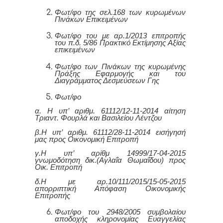
Φωτ/φο της σελ.168 των κυρωμένων
Πινάκων Επικειμένων
Φωτ/φο του με αρ.1/2013 επιτροπής
του π.δ. 5/86 Πρακτικό Εκτίμησης Αξίας
επικειμένων
Φωτ/φο των Πινάκων της κυρωμένης
Πράξης Εφαρμογής και του
Διαγράμματος Δεσμεύσεων Γης
Φωτ/φο
α. Η υπ’ αριθμ. 61112/12-11-2014 αίτηση
Τριαντ. Φουρλά και Βασιλείου Λέντζου
β.Η υπ’ αριθμ. 61112/28-11-2014 εισήγησή
μας προς Οικονομική Επιτροπή
γ.Η υπ’ αρίθμ 14999/17-04-2015
γνωμοδότηση δικ.(Αγλαΐα Θωμαΐδου) προς
Οικ. Επιτροπή
δ.Η με αρ.10/111/2015/15-05-2015
απορριπτική Απόφαση Οικονομικής
Επιτροπής
Φωτ/φο του 2948/2005 συμβολαίου
αποδοχής κληρονομίας Ευαγγελίας