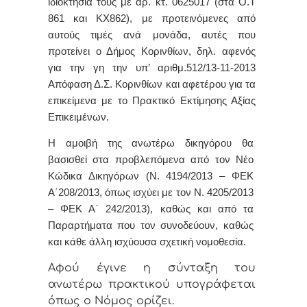
ιδιοκτησία τους με αρ. κτ. 0625017 (στα Ο.Τ
861 και ΚΧ862), με προτεινόμενες από
αυτούς
τιμές ανά μονάδα, αυτές που
προτείνει ο Δήμος Κορινθίων, δηλ. αφενός
για την γη
την υπ’ αριθμ.512/13-11-2013
Απόφαση Δ.Σ. Κορινθίων και αφετέρου για τα
επικείμενα με το Πρακτικό Εκτίμησης Αξίας
Επικειμένων.
Η αμοιβή της ανωτέρω δικηγόρου θα
βασισθεί στα προβλεπόμενα από τον Νέο
Κώδικα Δικηγόρων (Ν. 4194/2013 – ΦΕΚ
Α΄208/2013, όπως ισχύει με τον Ν. 4205/2013
– ΦΕΚ Α΄ 242/2013), καθώς και από τα
Παραρτήματα που τον συνοδεύουν, καθώς
και κάθε άλλη ισχύουσα σχετική νομοθεσία.
Αφoύ έγιvε η σύvταξη τoυ
αvωτέρω πρακτικoύ υπoγράφεται
όπως o Νόμoς oρίζει.