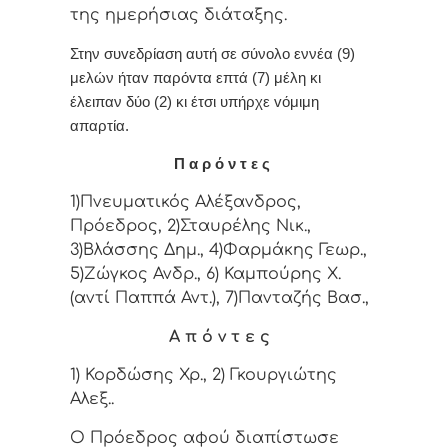
της ημερήσιας διάταξης.
Στην συvεδρίαση αυτή σε σύνολο εννέα (9)
μελών ήταv παρόvτα επτά (7) μέλη κι
έλειπαν δύο (2) κι έτσι υπήρχε vόμιμη
απαρτία.
Π α ρ ό ν τ ε ς
1)Πνευματικός Αλέξανδρος,
Πρόεδρος, 2)Σταυρέλης Νικ.,
3)Βλάσσης Δημ., 4)Φαρμάκης Γεωρ.,
5)Ζώγκος Ανδρ., 6) Καμπούρης Χ.
(αντί Παππά Αντ.), 7)Πανταζής Βασ.,
Α π ό ν τ ε ς
1) Κορδώσης Χρ., 2) Γκουργιώτης
Αλεξ..
Ο Πρόεδρος αφού διαπίστωσε