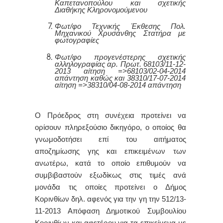
Καπετανοπούλου και σχετικής
Διαθήκης Κληρονομούμενου
Φωτ/φο Τεχνικής Έκθεσης Πολ.
Μηχανικού Χρυσάνθης Στατήρα με
φωτογραφίες
Φωτ/φο προγενέστερης σχετικής
αλληλογραφίας αρ. Πρωτ. 68103/11-12-
2013 αίτηση =>68103/02-04-2014
απάντηση καθώς και 38310/17-07-2014
αίτηση =>38310/04-08-2014 απάντηση
Ο Πρόεδρος στη συνέχεια προτείνει να
ορίσουν πληρεξούσιο δικηγόρο, ο οποίος θα
γνωμοδοτήσει επί του αιτήματος
αποζημίωσης γης και επικειμένων των
ανωτέρω,
κατά το οποίο επιθυμούν να
συμβιβαστούν εξωδίκως στις τιμές ανά
μονάδα τις οποίες προτείνει ο Δήμος
Κορινθίων δηλ. αφενός για την γη
την 512/13-
11-2013 Απόφαση Δημοτικού Συμβουλίου
Κορινθίων και αφετέρου για τα επικείμενα με