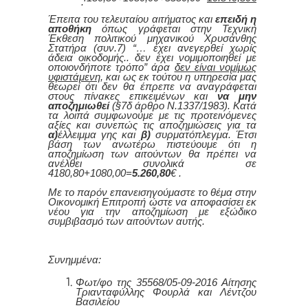
.
Έπειτα του τελευταίου αιτήματος και
επειδή η
αποθήκη
όπως γράφεται στην Τεχνική
Έκθεση πολιτικού μηχανικού Χρυσάνθης
Στατήρα (συν.7) “… έχει ανεγερθεί χωρίς
άδεια οικοδομής.. δεν έχει νομιμοποιηθεί με
οποιονδήποτε τρόπο” άρα
δεν είναι νομίμως
υφιστάμενη
, και ως εκ τούτου η υπηρεσία μας
θεωρεί ότι δεν θα έπρεπε να αναγράφεται
στους πίνακες επικειμένων και
να μην
αποζημιωθεί
(
§
7δ άρθρο Ν.1337/1983). Κατά
τα λοιπά συμφωνούμε με τις προτεινόμενες
αξίες και συνεπώς τις αποζημιώσεις για τα
α)
έλλειμμα γης και
β)
συρματόπλεγμα. Έτσι
βάση των ανωτέρω πιστεύουμε ότι η
αποζημίωση των αιτούντων θα πρέπει να
ανέλθει συνολικά σε
4180,80+1080,00=
5.260,80
€ .
Με το παρόν επανεισηγούμαστε το θέμα στην
Οικονομική Επιτροπή ώστε να αποφασίσει εκ
νέου για την αποζημίωση με εξώδικο
συμβιβασμό των αιτούντων αυτής.
Συνημμένα:
Φωτ/φο της 35568/05-09-2016 Αίτησης
Τριανταφύλλης Φουρλά και Λέντζου
Βασιλείου