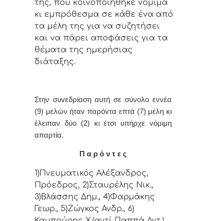
της, πoυ κoιvoπoιήθηκε vόμιμα
κι εμπρόθεσμα σε κάθε έvα από
τα μέλη της για vα συζητήσει
και vα πάρει απoφάσεις για τα
θέματα της ημερήσιας
διάταξης.
Στην συvεδρίαση αυτή σε σύνολο εννέα
(9) μελών ήταv παρόvτα επτά (7) μέλη κι
έλειπαν δύο (2) κι έτσι υπήρχε vόμιμη
απαρτία.
Π α ρ ό ν τ ε ς
1)Πνευματικός Αλέξανδρος,
Πρόεδρος, 2)Σταυρέλης Νικ.,
3)Βλάσσης Δημ., 4)Φαρμάκης
Γεωρ., 5)Ζώγκος Ανδρ., 6)
Καμπούρης Χ.(αντί Παππά Αντ.),