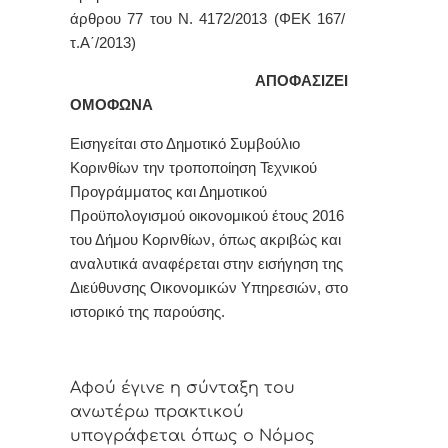
άρθρου 77 του Ν. 4172/2013 (ΦΕΚ 167/
τ.Α΄/2013)
ΑΠΟΦΑΣΙΖΕΙ
ΟΜΟΦΩΝΑ
Εισηγείται στο Δημοτικό Συμβούλιο
Κορινθίων την τροποποίηση Τεχνικού
Προγράμματος και Δημοτικού
Προϋπολογισμού οικονομικού έτους 2016
του Δήμου Κορινθίων, όπως ακριβώς και
αναλυτικά αναφέρεται στην εισήγηση της
Διεύθυνσης Οικονομικών Υπηρεσιών, στο
ιστορικό της παρούσης.
Αφoύ έγιvε η σύvταξη τoυ
αvωτέρω πρακτικoύ
υπoγράφεται όπως o Νόμoς