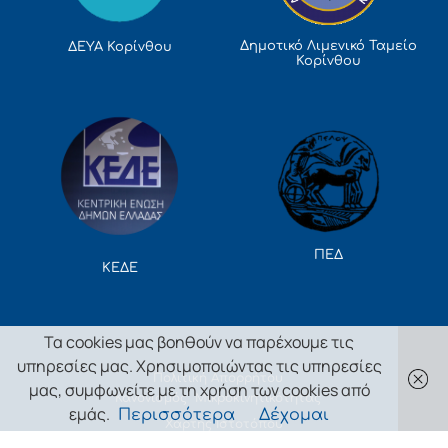
Δημοτικό Λιμενικό Ταμείο
ΔΕΥΑ Κορίνθου
Κορίνθου
ΠΕΔ
ΚΕΔΕ
Τα cookies μας βοηθούν να παρέχουμε τις
υπηρεσίες μας. Χρησιμοποιώντας τις υπηρεσίες
Πολιτική Απορρήτου
μας, συμφωνείτε με τη χρήση των cookies από
Κανονισμός Μικροκινητικότητας
εμάς.
Περισσότερα
Δέχομαι
Χάρτης Ιστοτόπου