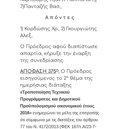
7)Πανταζής Βασ.,
Α π ό ν τ ε ς
1) Κορδώσης Χρ., 2) Γκουργιώτης
Αλεξ..
Ο Πρόεδρος αφού διαπίστωσε
απαρτία, κήρυξε την έναρξη
της συνεδρίασης.
η
ΑΠΟΦΑΣΗ 375
:
Ο Πρόεδρος
ο
εισηγούμενος το 2
θέμα της
ημερήσιας διάταξης
«
Τροποποίηση Τεχνικού
Προγράμματος και Δημοτικού
Προϋπολογισμού οικονομικού έτους
2016»
ενημερώνει τα μέλη της επιτροπής
ότι σύμφωνα με τις διατάξεις του άρθρου
77 του Ν. 4172/2013 (ΦΕΚ 167/τ.Α/23-7-