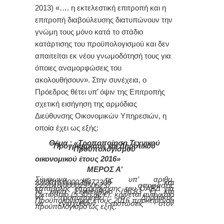
2013) «…. η εκτελεστική επιτροπή και η
επιτροπή διαβούλευσης διατυπώνουν την
γνώμη τους μόνο κατά το στάδιο
κατάρτισης του προϋπολογισμού και δεν
απαιτείται εκ νέου γνωμοδότησή τους για
όποιες αναμορφώσεις του
ακολουθήσουν».
Στην συνέχεια, ο
Πρόεδρος θέτει υπ’ όψιν της Επιτροπής
σχετική εισήγηση της αρμόδιας
Διεύθυνσης Οικονομικών Υπηρεσιών
, η
οποία έχει ως εξής:
Θέμα : «Τροποποίηση Τεχνικού
Προγράμματος και Δημοτικού
Προϋπολογισμού
οικονομικού έτους 2016»
ΜΕΡΟΣ Α’
Σύμφωνα με τις υπ’ αριθμ.
22/2016/000029472306 και
22/2016/000029506237 αποφάσεις
καταβολής επιχορήγησης του ΟΑΕΔ για
το μήνα Σεπτέμβριο (96,83 €) και
Οκτώβριο (5.305,32 €), κ
ρίνεται αναγκαίο
να τροποποιηθεί ο Δημοτικός
Προϋπολογισμός έτους 2016 προκειμένου
να
ενισχυθούν
πιστώσεις στον
προϋπολογισμό ως εξής: