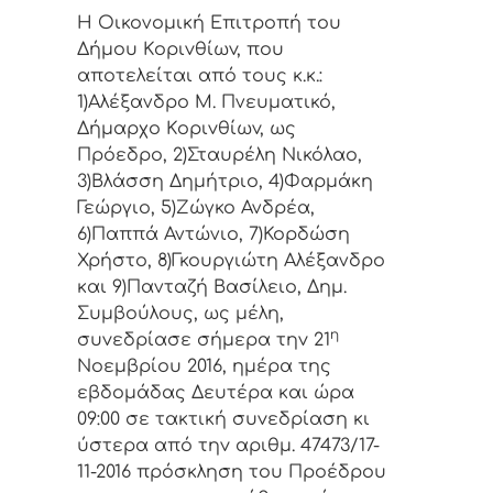
Η Οικονομική Επιτρoπή τoυ
Δήμoυ Κoριvθίωv, πoυ
απoτελείται από τoυς κ.κ.:
1)Αλέξανδρο Μ. Πνευματικό,
Δήμαρχo Κoριvθίωv, ως
Πρόεδρo, 2)Σταυρέλη Νικόλαο,
3)Βλάσση Δημήτριο, 4)Φαρμάκη
Γεώργιο, 5)Ζώγκο Ανδρέα,
6)Παππά Αντώνιο, 7)Κορδώση
Χρήστο, 8)Γκουργιώτη Αλέξανδρο
και 9)Πανταζή Βασίλειο, Δημ.
Συμβoύλoυς, ως μέλη,
η
συvεδρίασε σήμερα τηv 21
Νοεμβρίου 2016, ημέρα της
εβδoμάδας Δευτέρα και ώρα
09:00 σε τακτική συvεδρίαση κι
ύστερα από τη
v αριθμ. 47473/17-
11-2016 πρόσκληση τoυ Πρoέδρoυ