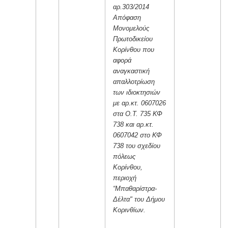
αρ.303/2014
Απόφαση
Μονομελούς
Πρωτοδικείου
Κορίνθου που
αφορά
αναγκαστική
απαλλοτρίωση
των ιδιοκτησιών
με αρ.κτ. 0607026
στα Ο.Τ. 735 ΚΦ
738 και αρ.κτ.
0607042 στο ΚΦ
738 του σχεδίου
πόλεως
Κορίνθου,
περιοχή
“Μπαθαρίστρα-
Δέλτα" του Δήμου
Κορινθίων.