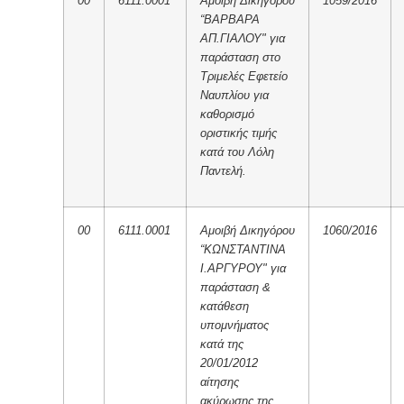
00
6111.0001
Αμοιβή Δικηγόρου
1059/2016
“ΒΑΡΒΑΡΑ
ΑΠ.ΓΙΑΛΟΥ" για
παράσταση στο
Τριμελές Εφετείο
Ναυπλίου για
καθορισμό
οριστικής τιμής
κατά του Λόλη
Παντελή.
00
6111.0001
Αμοιβή Δικηγόρου
1060/2016
“ΚΩΝΣΤΑΝΤΙΝΑ
Ι.ΑΡΓΥΡΟΥ" για
παράσταση &
κατάθεση
υπομνήματος
κατά της
20/01/2012
αίτησης
ακύρωσης της