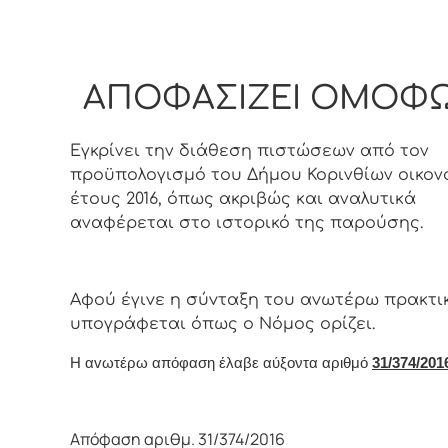
ΑΠΟΦΑΣΙΖΕΙ ΟΜΟΦ
Εγκρίνει την διάθεση πιστώσεων από τον
προϋπολογισμό του Δήμου Κορινθίων οικον
έτους 2016, όπως ακριβώς και αναλυτικά
αναφέρεται στο ιστορικό της παρούσης.
Αφoύ έγιvε η σύvταξη τoυ αvωτέρω πρακτι
υπoγράφεται όπως o Νόμoς oρίζει.
Η αvωτέρω απόφαση έλαβε αύξοντα αριθμό
31/374/2016
Απόφαση αριθμ. 31/374/2016