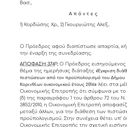
Βασ.,
Α π ό ν τ ε ς
1) Κορδώσης Χρ., 2) Γκουργιώτης Αλεξ..
Ο Πρόεδρος αφού διαπίστωσε απαρτία, κ
την έναρξη της συνεδρίασης.
η
ΑΠΟΦΑΣΗ 374
:
Ο Πρόεδρος εισηγούμενος 
θέμα της ημερήσιας διάταξης
«Έγκριση διά
πιστώσεων από τον προϋπολογισμό του Δήμου
»
λέει στα μέ
Κορινθίων οικονομικού έτους 2016
Οικονομικής Επιτροπής ότι σύμφωνα με το
(δ) της παραγράφου 1 του άρθρου 72 του Ν.
3852/2010, η Οικονομική Επιτροπή αποφασίζ
μεταξύ άλλων, για την διάθεση των πιστώσ
προϋπολογισμού. Στην συνέχεια θέτει υπ’ ό
Οικονομικής Επιτροπής την σχετική εισήγη