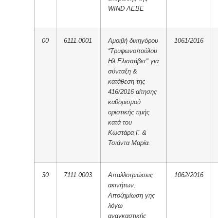
WIND AEBE
00
6111.0001
Αμοιβή δικηγόρου
1061/2016
“Τρυφωνοπούλου
Ηλ.Ελισσάβετ" για
σύνταξη &
κατάθεση της
416/2016 αίτησης
καθορισμού
οριστικής τιμής
κατά του
Κωστάρα Γ. &
Τσιάντα Μαρία.
30
7111.0003
Απαλλοτριώσεις
1062/2016
ακινήτων.
Αποζημίωση γης
λόγω
αναγκαστικής