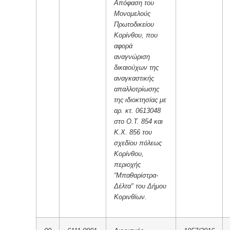
Απόφαση του
Μονομελούς
Πρωτοδικείου
Κορίνθου, που
αφορά
αναγνώριση
δικαιούχων της
αναγκαστικής
απαλλοτρίωσης
της ιδιοκτησίας με
αρ. κτ. 0613048
στο Ο.Τ. 854 και
Κ.Χ. 856 του
σχεδίου πόλεως
Κορίνθου,
περιοχής
“Μπαθαρίστρα-
Δέλτα" του Δήμου
Κορινθίων.