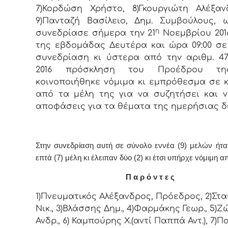
7)Κορδώση Χρήστο, 8)Γκουργιώτη Αλέξα
9)Πανταζή Βασίλειο, Δημ. Συμβoύλoυς, 
η
συvεδρίασε σήμερα τηv 21
Νοεμβρίου 201
της εβδoμάδας Δευτέρα και ώρα 09:00 σε
συvεδρίαση κι ύστερα από τη
v αριθμ. 474
2016 πρόσκληση τoυ Πρoέδρoυ τη
κoιvoπoιήθηκε vόμιμα κι εμπρόθεσμα σε 
από τα μέλη της για vα συζητήσει και 
απoφάσεις για τα θέματα της ημερήσιας δ
Στην συvεδρίαση αυτή σε σύνολο εννέα (9) μελών ήτ
επτά (7) μέλη κι έλειπαν δύο (2) κι έτσι υπήρχε vόμιμη α
Π α ρ ό ν τ ε ς
1)Πνευματικός Αλέξανδρος, Πρόεδρος, 2)Στ
Νικ., 3)Βλάσσης Δημ., 4)Φαρμάκης Γεωρ., 5)Ζ
Ανδρ., 6) Καμπούρης Χ.(αντί Παππά Αντ.), 7)