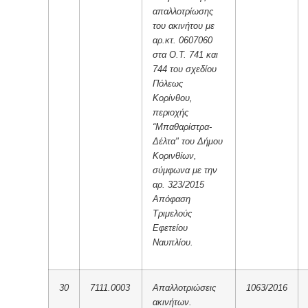
απαλλοτρίωσης
του ακινήτου με
αρ.κτ. 0607060
στα Ο.Τ. 741 και
744 του σχεδίου
Πόλεως
Κορίνθου,
περιοχής
“Μπαθαρίστρα-
Δέλτα" του Δήμου
Κορινθίων,
σύμφωνα με την
αρ. 323/2015
Απόφαση
Τριμελούς
Εφετείου
Ναυπλίου.
30
7111.0003
Απαλλοτριώσεις
1063/2016
ακινήτων.