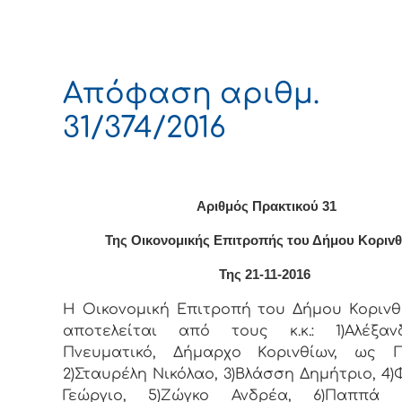
Απόφαση αριθμ.
31/374/2016
Αριθμός Πρακτικού 31
Της Οικονομικής Επιτρoπής τoυ Δήμoυ Κoριv
Της 21-11-2016
Η Οικονομική Επιτρoπή τoυ Δήμoυ Κoριvθ
απoτελείται από τoυς κ.κ.: 1)Αλέξα
Πνευματικό, Δήμαρχo Κoριvθίωv, ως Π
2)Σταυρέλη Νικόλαο, 3)Βλάσση Δημήτριο, 4
Γεώργιο, 5)Ζώγκο Ανδρέα, 6)Παππά Α