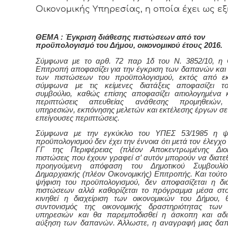
Οικονομικής Υπηρεσίας, η οποία έχει ως εξ
ΘΕΜΑ : Έγκριση διάθεσης πιστώσεων από τον
προϋπολογισμό του Δήμου, οικονομικού έτους 2016.
Σύμφωνα με το αρθ. 72 παρ 1δ του Ν. 3852/10, η 
Επιτροπή αποφασίζει για την έγκριση των δαπανών και 
των πιστώσεων του προϋπολογισμού, εκτός από εκ
σύμφωνα με τις κείμενες διατάξεις αποφασίζει το
συμβούλιο, καθώς επίσης αποφασίζει αιτιολογημένα κ
περιπτώσεις απευθείας ανάθεσης προμηθειών,
υπηρεσιών, εκπόνησης μελετών και εκτέλεσης έργων σε 
επείγουσες περιπτώσεις.
Σύμφωνα με την εγκύκλιο του ΥΠΕΣ 53/1985 η ψ
προϋπολογισμού δεν έχει την έννοια ότι μετά τον έλεγχο
ΓΓ της Περιφέρειας (πλέον Αποκεντρωμένης Διοί
πιστώσεις που έχουν γραφεί σ’ αυτόν μπορούν να διατε
προηγούμενη απόφαση του Δημοτικού Συμβουλί
Δημαρχιακής (πλέον Οικονομικής) Επιτροπής. Και τούτο 
ψήφιση του προϋπολογισμού, δεν αποφασίζεται η δ
πιστώσεων αλλά καθορίζεται το πρόγραμμα μέσα στ
κινηθεί η διαχείριση των οικονομικών του Δήμου, 
συντονισμός της οικονομικής δραστηριότητας των 
υπηρεσιών και θα παρεμποδισθεί η άσκοπη και αδι
αύξηση των δαπανών. Άλλωστε, η αναγραφή μιας δα