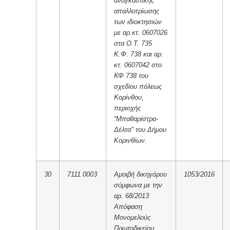
αναγκαστικής
απαλλοτρίωσης
των ιδιοκτησιών
με αρ.κτ. 0607026
στα Ο.Τ. 735
Κ.Φ. 738 και αρ.
κτ. 0607042 στο
ΚΦ 738 του
σχεδίου πόλεως
Κορίνθου,
περιοχής
“Μπαθαρίστρα-
Δέλτα" του Δήμου
Κορινθίων.
30
7111.0003
Αμοιβή δικηγόρου
1053/2016
σύμφωνα με την
αρ. 68/2013
Απόφαση
Μονομελούς
Πρωτοδικείου