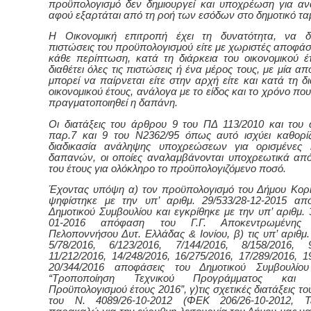
προϋπολογισμό δεν δημιουργεί και υποχρέωση για α
αφού εξαρτάται από τη ροή των εσόδων στο δημοτικό ταμ
Η Οικονομική επιτροπή έχει τη δυνατότητα, να δι
πιστώσεις του προϋπολογισμού είτε με χωριστές αποφάσε
κάθε περίπτωση, κατά τη διάρκεια του οικονομικού έ
διαθέτει όλες τις πιστώσεις ή ένα μέρος τους, με μία 
μπορεί να παίρνεται είτε στην αρχή είτε
και
κατά τη δ
οικονομικού έτους, ανάλογα με το είδος και το χρόνο πο
πραγματοποιηθεί η δαπάνη.
Οι διατάξεις του άρθρου 9 του ΠΔ 113/2010 και του
παρ.7 και 9 του Ν2362/95 όπως αυτό ισχύει καθορίζ
διαδικασία ανάληψης υποχρεώσεων για ορισμένες κ
δαπανών, οι οποίες αναλαμβάνονται υποχρεωτικά απ
του έτους για ολόκληρο το προϋπολογιζόμενο ποσό.
Έχοντας υπόψη α)
τον προϋπολογισμό του Δήμου
Κορ
ψηφίστηκε με τ
ην
υπ’ αριθ
μ
. 29/533/28-12-2015 απ
Δημοτικού Συμβουλίου και εγκρίθηκε με την υπ’ αριθ
μ
. 
01-2016 απόφαση του Γ.Γ. Αποκεντρωμένης Δ
Πελοποννήσου Δυτ. Ελλάδας & Ιονίου,
β) τις υπ’ αριθμ.
5/78/2016, 6/123/2016, 7/144/2016, 8/158/2016, 9
11/212/2016, 14/248/2016, 16/275/2016, 17/289/2016, 1
20/344/2016 αποφάσεις του Δημοτικού Συμβουλίου
“Τροποποίηση Τεχνικού Προγράμματος και Δ
Προϋπολογισμού έτους 2016”, γ)τις σχετικές διατάξεις τ
του Ν. 4089/26-10-2012 (ΦΕΚ 206/26-10-2012, Τ