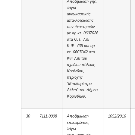
Αποζημίωση γης,
λόγω
αναγκαστικής
απαλλοτρίωσης
των ιδιοκτησιών
με αρ.κτ. 0607026
στα Ο.Τ. 735
Κ.Φ. 738 και αρ.
κτ. 0607042 στο
ΚΦ 738 του
σχεδίου πόλεως
Κορίνθου,
περιοχής
“Μπαθαρίστρα-
Δέλτα" του Δήμου
Κορινθίων.
30
7111.0008
Αποζημίωση
1052/2016
επικειμένων,
λόγω