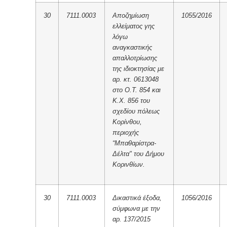
30
7111.0003
Αποζημίωση
1055/2016
ελλείματος γης
λόγω
αναγκαστικής
απαλλοτρίωσης
της ιδιοκτησίας με
αρ. κτ. 0613048
στο Ο.Τ. 854 και
Κ.Χ. 856 του
σχεδίου πόλεως
Κορίνθου,
περιοχής
“Μπαθαρίστρα-
Δέλτα" του Δήμου
Κορινθίων.
30
7111.0003
Δικαστικά έξοδα,
1056/2016
σύμφωνα με την
αρ. 137/2015