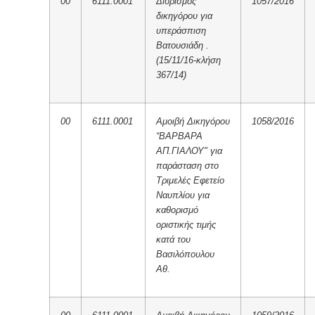
00
6111.0001
Διορισμός
1057/2016
δικηγόρου για
υπεράσπιση
Βατουσιάδη .
(15/11/16-κλήση
367/14)
00
6111.0001
Αμοιβή Δικηγόρου
1058/2016
“ΒΑΡΒΑΡΑ
ΑΠ.ΓΙΑΛΟΥ" για
παράσταση στο
Τριμελές Εφετείο
Ναυπλίου για
καθορισμό
οριστικής τιμής
κατά του
Βασιλόπουλου
Αθ.