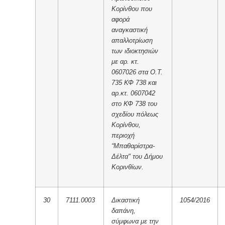
Κορίνθου που
αφορά
αναγκαστική
απαλλοτρίωση
των ιδιοκτησιών
με αρ. κτ.
0607026 στα Ο.Τ.
735 ΚΦ 738 και
αρ.κτ. 0607042
στο ΚΦ 738 του
σχεδίου πόλεως
Κορίνθου,
περιοχή
“Μπαθαρίστρα-
Δέλτα" του Δήμου
Κορινθίων.
30
7111.0003
Δικαστική
1054/2016
δαπάνη,
σύμφωνα με την