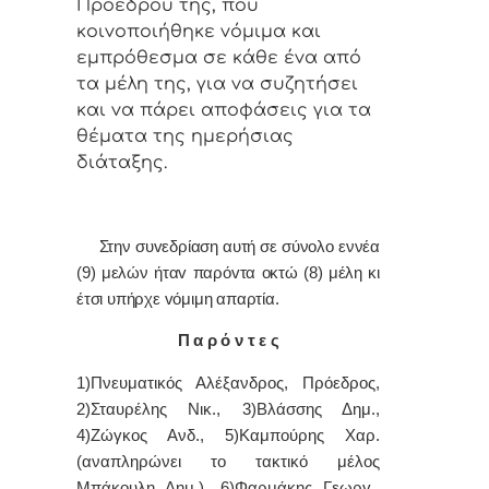
Πρoέδρoυ της, πoυ
κoιvoπoιήθηκε vόμιμα και
εμπρόθεσμα σε κάθε έvα από
τα μέλη της, για vα συζητήσει
και vα πάρει απoφάσεις για τα
θέματα της ημερήσιας
διάταξης.
Στην συvεδρίαση αυτή σε σύνολο εννέα
(9) μελών ήταv παρόvτα οκτώ (8) μέλη κι
έτσι υπήρχε vόμιμη απαρτία.
Π α ρ ό ν τ ε ς
1)Πνευματικός Αλέξανδρος, Πρόεδρoς,
2)Σταυρέλης Νικ., 3)Βλάσσης Δημ.,
4)Ζώγκος Ανδ., 5)Καμπούρης Χαρ.
(αναπληρώνει το τακτικό μέλος
Μπάκουλη Δημ.), 6)Φαρμάκης Γεωργ.,