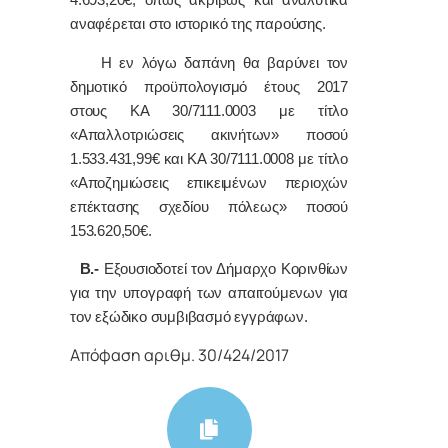
4.693,20€, όπως ακριβώς και αναλυτικά
αναφέρεται στο ιστορικό της παρούσης.
Η εν λόγω δαπάνη θα βαρύνει τον
δημοτικό προϋπολογισμό έτους 2017
στους ΚΑ 30/7111.0003 με τίτλο
«Απαλλοτριώσεις ακινήτων» ποσού
1.533.431,99€ και ΚΑ 30/7111.0008 με τίτλο
«Αποζημιώσεις επικειμένων περιοχών
επέκτασης σχεδίου πόλεως» ποσού
153.620,50€.
Β.-
Εξουσιοδοτεί τον Δήμαρχο Κορινθίων
για την υπογραφή των απαιτούμενων για
τον εξώδικο συμβιβασμό εγγράφων.
Απόφαση αριθμ. 30/424/2017