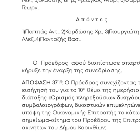
Νικ., 3)Βλάσσης Δημ., 4)Ζώγκος Ανδρ., 5)Φαρ
Γεωργ..
Α π ό ν τ ε ς
1)Παππάς Αντ., 2)Κορδώσης Χρ., 3)Γκουργιώτη
Αλεξ..4)Πανταζής Βασ..
Ο Πρόεδρος αφού διαπίστωσε απαρτί
κήρυξε την έναρξη της συνεδρίασης.
η
ΑΠΟΦΑΣΗ 371
:
Ο Πρόεδρος συνεχίζοντας 
ο
εισήγησή του για το 10
θέμα της ημερήσια
διάταξης
«
Ορισμός πληρεξούσιων δικηγόρ
συμβολαιογράφων, δικαστικών επιμελητών
υπόψη της Οικονομικής Επιτροπής το κάτω
σημείωμα-αίτημα του Προέδρου της Επιτρ
ακινήτων του Δήμου Κορινθίων: