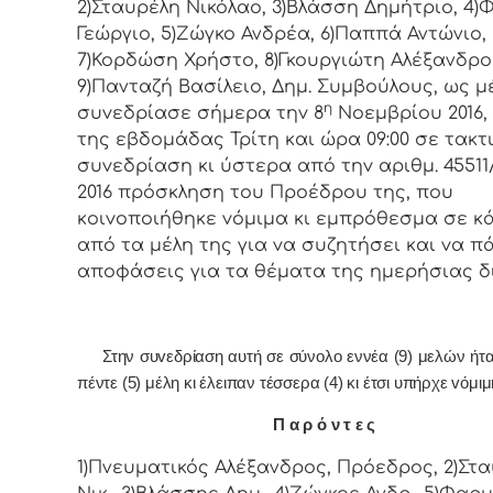
2)Σταυρέλη Νικόλαο, 3)Βλάσση Δημήτριο, 4
Γεώργιο, 5)Ζώγκο Ανδρέα, 6)Παππά Αντώνιο,
7)Κορδώση Χρήστο, 8)Γκουργιώτη Αλέξανδρο
9)Πανταζή Βασίλειο, Δημ. Συμβoύλoυς, ως μ
η
συvεδρίασε σήμερα τηv 8
Νοεμβρίου 2016,
της εβδoμάδας Τρίτη και ώρα 09:00 σε τακτ
συvεδρίαση κι ύστερα από τηv αριθμ. 45511/
2016 πρόσκληση τoυ Πρoέδρoυ της, πoυ
κoιvoπoιήθηκε vόμιμα κι εμπρόθεσμα σε κ
από τα μέλη της για vα συζητήσει και vα π
απoφάσεις για τα θέματα της ημερήσιας δ
Στην συvεδρίαση αυτή σε σύνολο εννέα (9) μελών ήτ
πέντε (5) μέλη κι έλειπαν τέσσερα (4) κι έτσι υπήρχε vόμι
Π α ρ ό ν τ ε ς
1)Πνευματικός Αλέξανδρος, Πρόεδρος, 2)Στ