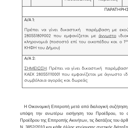
ΠΑΡΑΤΗΡΗΣ
Α/Α 1:
Πρέπει να γίνει δικαστική παρέμβαση με εκο
280551809002 που εμφανίζεται με
άγνωστο
ιδιο
ο
κληρονομιά (ποσοστό επί του οικοπέδου και ο 1
ΚΗΦΗ του Δήμου)
Α/Α 2:
ΣΗΜΕΙΩΣΗ
: Πρέπει να γίνει δικαστική παρέμβασ
ΚΑΕΚ 280551110001 που εμφανίζεται με άγνωστο ιδ
συμβόλαια αγοράς και δωρεάς
Η Οικονομική Επιτροπή μετά από διαλογική συζήτηση 
υπόψη την ανωτέρω εισήγηση του Προέδρου, το α
Προέδρου της Επιτροπής Ακινήτων, τις διατάξεις του άρ
Ν. 3852/2010 και κάθε άλλης ισχύουσας σχετικής διάταξη