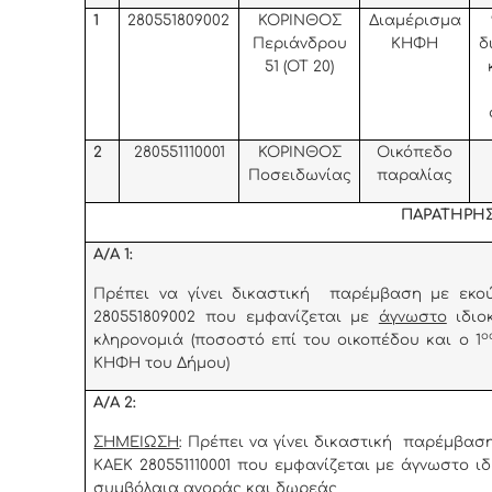
1
280551809002
ΚΟΡΙΝΘΟΣ
Διαμέρισμα
Περιάνδρου
ΚΗΦΗ
δ
51 (ΟΤ 20)
2
280551110001
ΚΟΡΙΝΘΟΣ
Οικόπεδο
Ποσειδωνίας
παραλίας
ΠΑΡΑΤΗΡΗΣ
Α/Α 1:
Πρέπει να γίνει δικαστική παρέμβαση με εκο
280551809002 που εμφανίζεται με
άγνωστο
ιδιο
ο
κληρονομιά (ποσοστό επί του οικοπέδου και ο 1
ΚΗΦΗ του Δήμου)
Α/Α 2:
ΣΗΜΕΙΩΣΗ
: Πρέπει να γίνει δικαστική παρέμβασ
ΚΑΕΚ 280551110001 που εμφανίζεται με άγνωστο ιδ
συμβόλαια αγοράς και δωρεάς