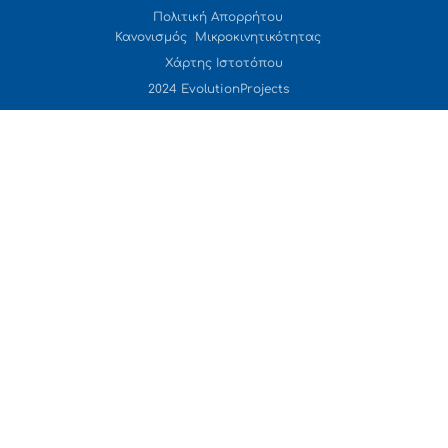
Πολιτική Απορρήτου
Κανονισμός Μικροκινητικότητας
Χάρτης Ιστοτόπου
2024 EvolutionProjects