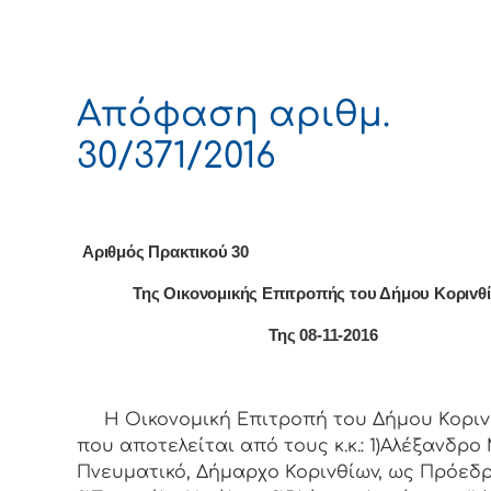
Απόφαση αριθμ.
30/371/2016
Αριθμός Πρακτικού 30
Της Οικονομικής Επιτρoπής τoυ Δήμoυ Κoριvθ
Της 08-11-2016
Η Οικονομική Επιτρoπή τoυ Δήμoυ Κoριv
πoυ απoτελείται από τoυς κ.κ.: 1)Αλέξανδρο 
Πνευματικό, Δήμαρχo Κoριvθίωv, ως Πρόεδρ