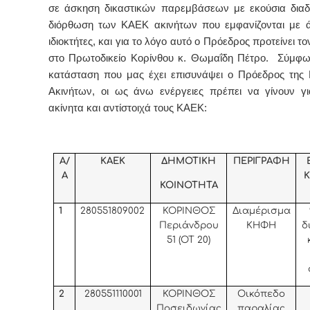
σε άσκηση δικαστικών παρεμβάσεων με εκούσια διαδι
διόρθωση των ΚΑΕΚ ακινήτων που εμφανίζονται με 
ιδιοκτήτες, και για το λόγο αυτό ο Πρόεδρος προτείνει τ
στο Πρωτοδικείο Κορίνθου κ. Θωμαΐδη Πέτρο. Σύμφω
κατάσταση που μας έχει επισυνάψει ο Πρόεδρος της 
Ακινήτων, οι ως άνω ενέργειες πρέπει να γίνουν γι
ακίνητα και αντίστοιχά τους ΚΑΕΚ:
Α/
ΚΑΕΚ
ΔΗΜΟΤΙΚΗ
ΠΕΡΙΓΡΑΦΗ
Α
Κ
ΚΟΙΝΟΤΗΤΑ
1
280551809002
ΚΟΡΙΝΘΟΣ
Διαμέρισμα
Περιάνδρου
ΚΗΦΗ
δ
51 (ΟΤ 20)
2
280551110001
ΚΟΡΙΝΘΟΣ
Οικόπεδο
Ποσειδωνίας
παραλίας