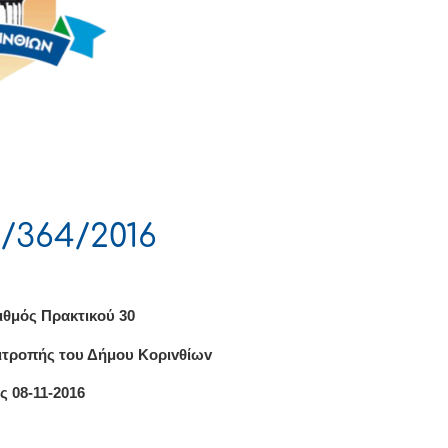
/364/2016
ιθμός Πρακτικού 30
ιτρoπής τoυ Δήμoυ Κoριvθίωv
ς 08-11-2016