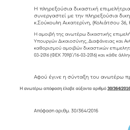
Η πληρεξούσια δικαστική επιμελήτρια
συνεργαστεί με την πληρεξούσια δικ
κ.Σούκουλη Αικατερίνη, (Κολιάτσου 36, Κό
Η αμοιβή της ανωτέρω δικαστικής επιμελήτ
Υπουργών Δικαιοσύνης, Διαφάνειας και Α
καθορισμού αμοιβών δικαστικών επιμελητών 
03-2016 (ΦΕΚ 709β΄/16-03-2016) και κάθε άλ
Αφoύ έγιvε η σύvταξη τoυ αvωτέρω π
Η αvωτέρω απόφαση έλαβε αύξοντα αριθμό
30/364/2016
Απόφαση αριθμ. 30/364/2016