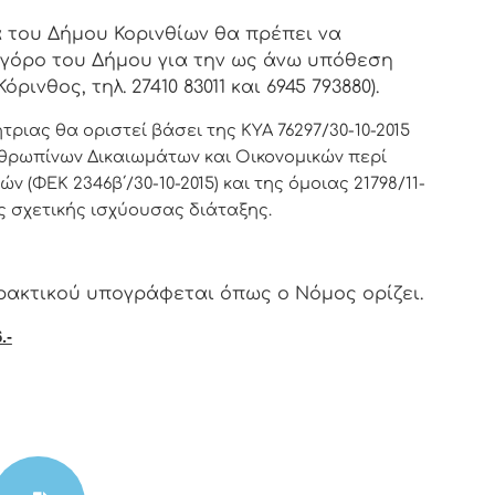
 του Δήμου Κορινθίων θα πρέπει να
ηγόρο του Δήμου για την ως άνω υπόθεση
ρινθος, τηλ. 27410 83011 και 6945 793880).
ριας θα οριστεί βάσει της ΚΥΑ 76297/30-10-2015
νθρωπίνων Δικαιωμάτων και Οικονομικών περί
(ΦΕΚ 2346β΄/30-10-2015) και της όμοιας 21798/11-
λης σχετικής ισχύουσας διάταξης.
ρακτικoύ υπoγράφεται όπως o Νόμoς oρίζει.
.-