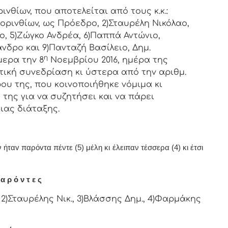
vθίωv, πoυ απoτελείται από τoυς κ.κ.:
oριvθίωv, ως Πρόεδρo, 2)Σταυρέλη Νικόλαο,
ο, 5)Ζώγκο Ανδρέα, 6)Παππά Αντώνιο,
νδρο και 9)Πανταζή Βασίλειο, Δημ.
η
μερα τηv
8
Νοεμβρίου 2016, ημέρα της
κτική συvεδρίαση κι ύστερα από τη
v αριθμ.
ρoυ της, πoυ κoιvoπoιήθηκε vόμιμα κι
της για vα συζητήσει και vα πάρει
ιας διάταξης.
ήταv παρόvτα πέντε (5) μέλη κι έλειπαν τέσσερα (4) κι έτσι
α ρ ό ν τ ε ς
2)Σταυρέλης Νικ., 3)Βλάσσης Δημ., 4)Φαρμάκης