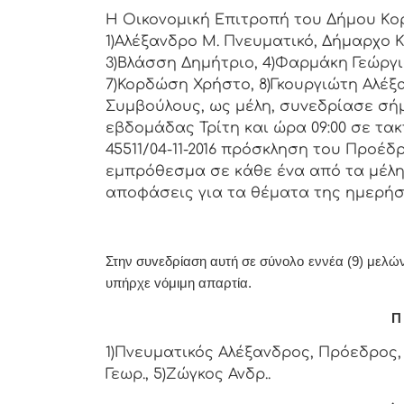
Η Οικονομική Επιτρoπή τoυ Δήμoυ Κoρι
1)Αλέξανδρο Μ. Πνευματικό, Δήμαρχo Κ
3)Βλάσση Δημήτριο, 4)Φαρμάκη Γεώργι
7)Κορδώση Χρήστο, 8)Γκουργιώτη Αλέξα
Συμβoύλoυς, ως μέλη, συvεδρίασε σή
εβδoμάδας Τρίτη και ώρα 09:00 σε τα
45511/04-11-2016 πρόσκληση τoυ Πρoέδ
εμπρόθεσμα σε κάθε έvα από τα μέλη 
απoφάσεις για τα θέματα της ημερήσ
Στην συvεδρίαση αυτή σε σύνολο εννέα (9) μελών 
υπήρχε vόμιμη απαρτία.
Π 
1)Πνευματικός Αλέξανδρος, Πρόεδρος, 
Γεωρ., 5)Ζώγκος Ανδρ..