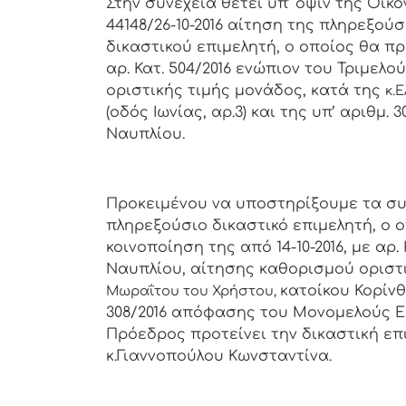
Στην συνέχεια θέτει υπ’ όψιν της Οικ
44148/26-10-2016 αίτηση της πληρεξού
δικαστικού επιμελητή, ο οποίος θα πρ
αρ. Κατ. 504/2016 ενώπιον του Τριμελ
οριστικής τιμής μονάδος, κατά της
κ.
(οδός Ιωνίας, αρ.3) και της υπ’ αριθ
Ναυπλίου.
Προκειμένου να υποστηρίξουμε τα σ
πληρεξούσιο δικαστικό επιμελητή, ο 
κοινοποίηση της από 14-10-2016, με αρ
Ναυπλίου, αίτησης καθορισμού οριστ
κατοίκου Κορίνθο
Μωραΐτου του Χρήστου,
308/2016 απόφασης του Μονομελούς Εφ
Πρόεδρος προτείνει την δικαστική επ
κ.Γιαννοπούλου Κωνσταντίνα.