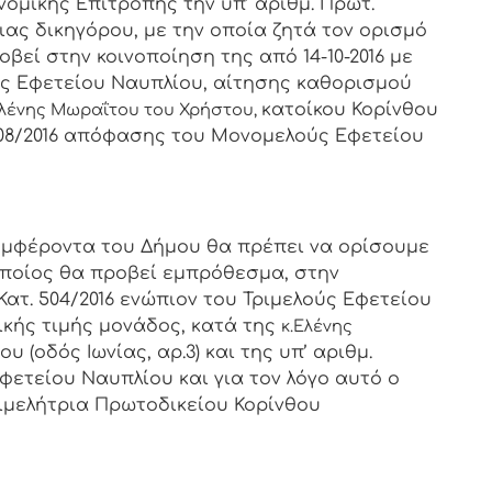
ονομικής Επιτροπής την υπ’ αριθμ. Πρωτ.
σιας δικηγόρου, με την οποία ζητά τον ορισμό
οβεί στην κοινοποίηση της από 14-10-2016 με
ούς Εφετείου Ναυπλίου, αίτησης καθορισμού
κατοίκου Κορίνθου
Ελένης Μωραΐτου του Χρήστου,
μ. 308/2016 απόφασης του Μονομελούς Εφετείου
υμφέροντα του Δήμου θα πρέπει να ορίσουμε
οποίος θα προβεί εμπρόθεσμα, στην
. Κατ. 504/2016 ενώπιον του Τριμελούς Εφετείου
ικής τιμής μονάδος, κατά της
κ.Ελένης
υ (οδός Ιωνίας, αρ.3) και της υπ’ αριθμ.
ετείου Ναυπλίου και για τον λόγο αυτό ο
ιμελήτρια Πρωτοδικείου Κορίνθου