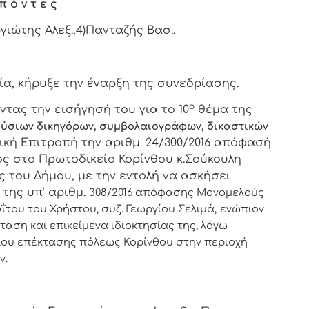
π ό ν τ ε ς
ργιώτης Αλεξ.,4)Πανταζής Βασ..
, κήρυξε την έναρξη της συνεδρίασης.
ο
τας την εισήγησή του για το 10
θέμα της
ύσιων δικηγόρων, συμβολαιογράφων, δικαστικών
ική Επιτροπή την αριθμ. 24/300/2016 απόφασή
ρος στο Πρωτοδικείο Κορίνθου κ.Σούκουλη
ς του Δήμου, με την εντολή να ασκήσει
 της υπ’ αριθμ.
308/2016 απόφασης Μονομελούς
του του Χρήστου, συζ. Γεωργίου Σελιμά,
ενώπιον
ταση και επικείμενα ιδιοκτησίας της, λόγω
ου επέκτασης πόλεως Κορίνθου στην περιοχή
ν.