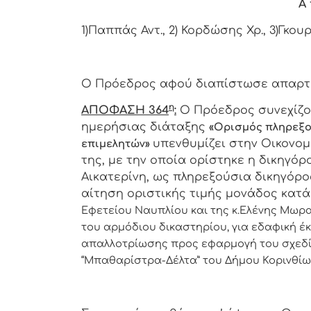
Α 
1)Παππάς Αντ., 2) Κορδώσης Χρ., 3)Γκου
Ο Πρόεδρος αφού διαπίστωσε απαρτία
η
ΑΠΟΦΑΣΗ 364
:
Ο Πρόεδρος συνεχίζον
ημερήσιας διάταξης
«Ορισμός πληρεξο
υπενθυμίζει στην Οικονομ
επιμελητών»
της, με την οποία ορίστηκε η δικηγό
Αικατερίνη, ως πληρεξούσια δικηγόρο
αίτηση οριστικής τιμής μονάδος κατά
Εφετείου Ναυπλίου και
της κ.Ελένης Μωραΐ
του αρμόδιου δικαστηρίου, για εδαφική έκ
απαλλοτρίωσης προς εφαρμογή του σχεδί
“Μπαθαρίστρα-Δέλτα” του Δήμου Κορινθίω