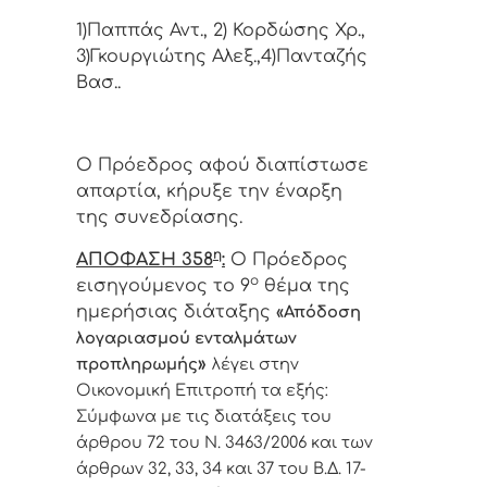
1)Παππάς Αντ., 2) Κορδώσης Χρ.,
3)Γκουργιώτης Αλεξ.,4)Πανταζής
Βασ..
Ο Πρόεδρος αφού διαπίστωσε
απαρτία, κήρυξε την έναρξη
της συνεδρίασης.
η
ΑΠΟΦΑΣΗ 358
:
Ο Πρόεδρος
ο
εισηγούμενος το 9
θέμα της
ημερήσιας διάταξης
«Απόδοση
λογαριασμού ενταλμάτων
»
προπληρωμής
λέγει στην
Οικονομική Επιτροπή τα εξής:
Σύμφωνα με τις διατάξεις του
άρθρου 72 του Ν. 3463/2006 και των
άρθρων 32, 33, 34 και 37 του Β.Δ. 17-