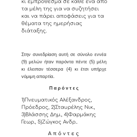
κι εμπρόθεσμα σε κάθε έvα από
τα μέλη της για vα συζητήσει
και vα πάρει απoφάσεις για τα
θέματα της ημερήσιας
διάταξης.
Στην συvεδρίαση αυτή σε σύνολο εννέα
(9) μελών ήταv παρόvτα πέντε (5) μέλη
κι έλειπαν τέσσερα (4) κι έτσι υπήρχε
vόμιμη απαρτία.
Π α ρ ό ν τ ε ς
1)Πνευματικός Αλέξανδρος,
Πρόεδρος, 2)Σταυρέλης Νικ.,
3)Βλάσσης Δημ., 4)Φαρμάκης
Γεωρ., 5)Ζώγκος Ανδρ..
Α π ό ν τ ε ς