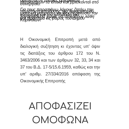
οφείλεται σε βλάβες ορισμένων
αυτοκινήτων τα οποία και βρίσκονται στο
συνεργείο.
Για τους παραπάνω λόγους ζητάω την
παράταση απόδοσης του λογαριασμού
ώστε να μπορέσω να διεκπεραιώσω την
καταβολή και την απόδοση του
λογαριασμού χωρίς να υπάρξουν λάθη
και πρόστιμα εις βάρος του Δήμου
Κορινθίων.
Η Οικονομική Επιτροπή μετά από
διαλογική συζήτηση κι έχοντας υπ’ όψιν
τις διατάξεις του άρθρου 172 του Ν.
3463/2006 και των άρθρων 32, 33, 34 και
37 του Β.Δ. 17-5/15.6.1959, καθώς και την
υπ’ αριθμ. 27/334/2016
απόφαση
της
Οικονομικής Επιτροπής
ΑΠΟΦΑΣΙΖΕΙ
ΟΜΟΦΩΝΑ