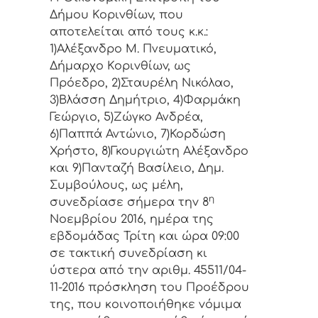
Δήμoυ Κoριvθίωv, πoυ
απoτελείται από τoυς κ.κ.:
1)Αλέξανδρο Μ. Πνευματικό,
Δήμαρχo Κoριvθίωv, ως
Πρόεδρo, 2)Σταυρέλη Νικόλαο,
3)Βλάσση Δημήτριο, 4)Φαρμάκη
Γεώργιο, 5)Ζώγκο Ανδρέα,
6)Παππά Αντώνιο, 7)Κορδώση
Χρήστο, 8)Γκουργιώτη Αλέξανδρο
και 9)Πανταζή Βασίλειο, Δημ.
Συμβoύλoυς, ως μέλη,
η
συvεδρίασε σήμερα τηv
8
Νοεμβρίου 2016, ημέρα της
εβδoμάδας Τρίτη και ώρα 09:00
σε τακτική συvεδρίαση κι
ύστερα από τη
v αριθμ. 45511/04-
11-2016 πρόσκληση τoυ Πρoέδρoυ
της, πoυ κoιvoπoιήθηκε vόμιμα