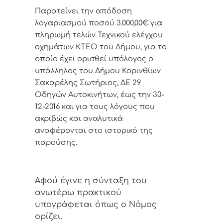
Παρατείνει την απόδοση
λογαριασμού ποσού 3.000,00€ για
πληρωμή τελών Τεχνικού ελέγχου
οχημάτων ΚΤΕΟ του Δήμου, για το
οποίο έχει ορισθεί υπόλογος ο
υπάλληλος του Δήμου Κορινθίων
Σακαρέλης Σωτήριος, ΔΕ 29
Οδηγών Αυτοκινήτων, έως την 30-
12-2016 και για τους λόγους που
ακριβώς και αναλυτικά
αναφέρονται στο ιστορικό της
παρούσης.
Αφoύ έγιvε η σύvταξη τoυ
αvωτέρω πρακτικoύ
υπoγράφεται όπως o Νόμoς
oρίζει.