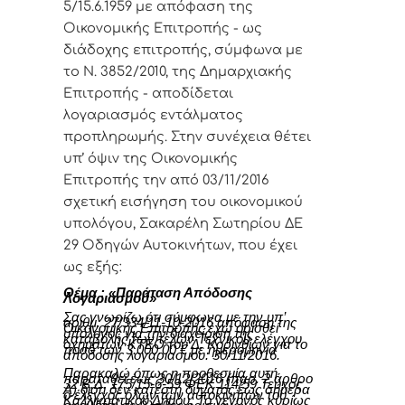
5/15.6.1959 με απόφαση της
Οικονομικής Επιτροπής - ως
διάδοχης επιτροπής, σύμφωνα με
το Ν. 3852/2010, της Δημαρχιακής
Επιτροπής - αποδίδεται
λογαριασμός εντάλματος
προπληρωμής. Στην συνέχεια θέτει
υπ’ όψιν της Οικονομικής
Επιτροπής την από 03/11/2016
σχετική εισήγηση του οικονομικού
υπολόγου, Σακαρέλη Σωτηρίου ΔΕ
29 Οδηγών Αυτοκινήτων, που έχει
ως εξής:
Θέμα : «Παράταση Απόδοσης
Λογαριασμού»
Σας γνωρίζω ότι σύμφωνα με την υπ’
αριθμ. 27/334/11-10-2016 απόφαση της
Οικονομικής Επιτροπής έχω ορισθεί
υπόλογος για την διαχείριση της
καταβολής των τελών Τεχνικού ελέγχου
οχημάτων ΚΤΕΟ του Δ. Κορινθίων για το
ποσό των 3.000.00 € με ημερομηνία
απόδοσης λογαριασμου: 30/11/2016.
Παρακαλώ όπως η προθεσμία αυτή
παραταθεί έως 30/12/2016 (παρ. 2 άρθρο
32 Β.Δ. 175/15-6-59 ΦΕΚ 114/59 Τεύχος
Α) διότι δεν κατέστη δυνατός έως σήμερα
ο έλεγχος όλων των αυτοκινήτων του
Καλλικρατικού Δήμου. Το γεγονός κυρίως