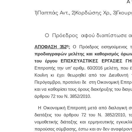
Α 
1)Παππάς Αντ., 2)Κορδώσης Χρ., 3)Γκουρ
Ο Πρόεδρος αφού διαπίστωσε απαρ
η
ΑΠΟΦΑΣΗ 352
:
Ο Πρόεδρος εισηγούμενος 
προδιαγραφών μελέτης και καθορισμός όρων 
του έργου ΕΠΙΣΚΕΥΑΣΤΙΚΕΣ ΕΡΓΑΣΙΕΣ Γ
Επιτροπής την υπ’ αριθμ. 60/2016 μελέτη, που 
Κουΐνη κι έχει θεωρηθεί από τον Διευθυντή
Περόγαμβρο, προτείνει δε στη Οικονομική Επιτρο
και να καθορίσει τους όρους διακήρυξης του διαγω
άρθρου 72 του Ν. 3852/2010.
Η Οικονομική Επιτροπή μετά από διαλογική συζ
διατάξεις του άρθρου 72 του Ν. 3852/2010, τ
νομοθετικής διάταξης και ερμηνευτικής εγκυκλ
παρούσας σύμβασης, έστω και αν δεν αναφέρον