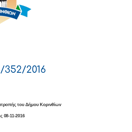
/352/2016
ιτρoπής τoυ Δήμoυ Κoριvθίωv
ς 08-11-2016