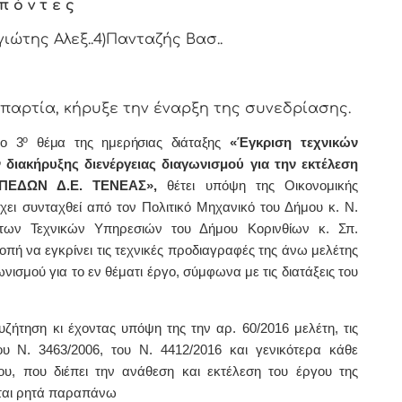
π ό ν τ ε ς
γιώτης Αλεξ..4)Πανταζής Βασ..
τία, κήρυξε την έναρξη της συνεδρίασης.
ο
το 3
θέμα της ημερήσιας διάταξης
«Έγκριση τεχνικών
διακήρυξης διενέργειας διαγωνισμού για την εκτέλεση
ΗΠΕΔΩΝ Δ.Ε. ΤΕΝΕΑΣ»,
θέτει υπόψη της Οικονομικής
έχει συνταχθεί από τον Πολιτικό Μηχανικό του Δήμου κ. Ν.
 των Τεχνικών Υπηρεσιών του Δήμου Κορινθίων κ. Σπ.
πή να εγκρίνει τις τεχνικές προδιαγραφές της άνω μελέτης
νισμού για το εν θέματι έργο, σύμφωνα με τις διατάξεις του
ήτηση κι έχοντας υπόψη της την αρ. 60/2016 μελέτη, τις
ου Ν. 3463/2006, του Ν. 4412/2016
και γενικότερα κάθε
ίου, που διέπει την ανάθεση και εκτέλεση του έργου της
ται ρητά παραπάνω