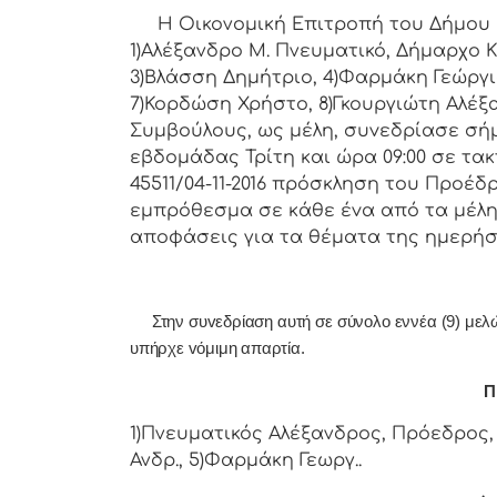
Η Οικονομική Επιτρoπή τoυ Δήμoυ Κoρ
1)Αλέξανδρο Μ. Πνευματικό, Δήμαρχo Κ
3)Βλάσση Δημήτριο, 4)Φαρμάκη Γεώργι
7)Κορδώση Χρήστο, 8)Γκουργιώτη Αλέξα
Συμβoύλoυς, ως μέλη, συvεδρίασε σή
εβδoμάδας Τρίτη και ώρα 09:00 σε τακ
45511/04-11-2016 πρόσκληση τoυ Πρoέδ
εμπρόθεσμα σε κάθε έvα από τα μέλη 
απoφάσεις για τα θέματα της ημερήσ
Στην συvεδρίαση αυτή σε σύνολο εννέα (9) μελών 
υπήρχε vόμιμη απαρτία.
Π 
1)Πνευματικός Αλέξανδρος, Πρόεδρος, 
Ανδρ., 5)Φαρμάκη Γεωργ..