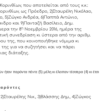
ιvθίωv, πoυ απoτελείται από τoυς κ.κ.:
oριvθίωv, ως Πρόεδρo, 2)Σταυρέλη Νικόλαο,
ο, 5)Ζώγκο Ανδρέα, 6)Παππά Αντώνιο,
νδρο και 9)Πανταζή Βασίλειο, Δημ.
η
μερα τηv 8
Νοεμβρίου 2016, ημέρα της
τική συvεδρίαση κι ύστερα από τηv αριθμ.
ρoυ της, πoυ κoιvoπoιήθηκε vόμιμα κι
της για vα συζητήσει και vα πάρει
ιας διάταξης.
ήταv παρόvτα πέντε (5) μέλη κι έλειπαν τέσσερα (4) κι έτσι
α ρ ό ν τ ε ς
2)Σταυρέλης Νικ., 3)Βλάσσης Δημ., 4)Ζώγκος